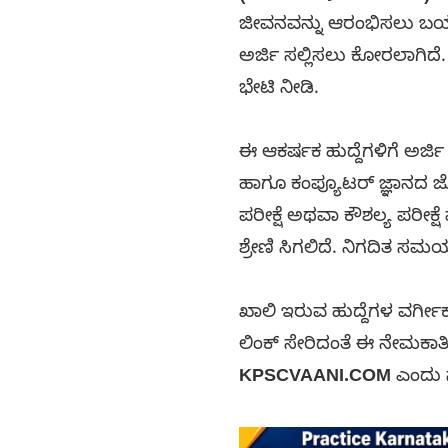
ಜೀವನವನ್ನು ಆರಂಭಿಸಲು ಬಯಸ
ಅರ್ಜಿ ಸಲ್ಲಿಸಲು ಕೋರಲಾಗಿದೆ
ಭೇಟಿ ನೀಡಿ.
ಈ ಆಕರ್ಷಕ ಹುದ್ದೆಗಳಿಗೆ ಅರ್ಜ
ಹಾಗೂ ಕಂಪ್ಯೂಟರ್ ಜ್ಞಾನದ ಜ
ಪರೀಕ್ಷೆ ಅಥವಾ ಕೌಶಲ್ಯ ಪರೀಕ
ಶ್ರೇಣಿ ಸಿಗಲಿದೆ. ನಿಗದಿತ ಸಮ
ಖಾಲಿ ಇರುವ ಹುದ್ದೆಗಳ ವರ್ಗೀಕ
ಲಿಂಕ್ ಸೇರಿದಂತೆ ಈ ನೇಮಕಾತ
KPSCVAANI.COM
ಎಂದು ಸ