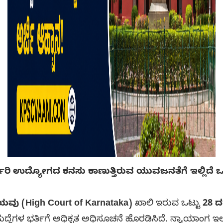
ಸರ್ಕಾರಿ ಉದ್ಯೋಗದ ಕನಸು ಕಾಣುತ್ತಿರುವ ಯುವಜನತೆಗೆ ಇಲ್ಲಿದೆ ಒಂ
ವು (High Court of Karnataka)
ಖಾಲಿ ಇರುವ ಒಟ್ಟು
28 
ದ್ದೆಗಳ ಭರ್ತಿಗೆ ಅಧಿಕೃತ ಅಧಿಸೂಚನೆ ಹೊರಡಿಸಿದೆ. ನ್ಯಾಯಾಂಗ ಇಲಾಖ