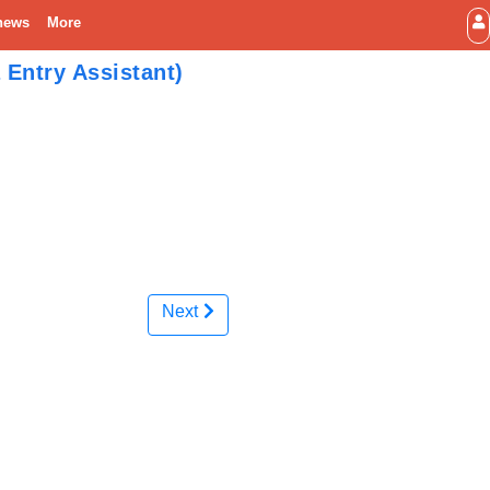
news
More
Entry Assistant)
Next