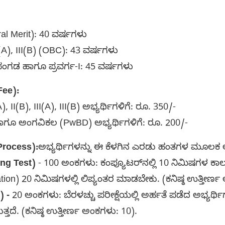
al Merit): 40 ವರ್ಷಗಳು
III(A), III(B) (OBC): 43 ವರ್ಷಗಳು
್ಟ ಪಂಗಡ ಹಾಗೂ ಪ್ರವರ್ಗ-I: 45 ವರ್ಷಗಳು
Fee):
), II(B), III(A), III(B) ಅಭ್ಯರ್ಥಿಗಳಿಗೆ: ರೂ. 350/-
 ಹಾಗೂ ಅಂಗವಿಕಲ (PwBD) ಅಭ್ಯರ್ಥಿಗಳಿಗೆ: ರೂ. 200/-
Process):
ಅಭ್ಯರ್ಥಿಗಳನ್ನು ಈ ಕೆಳಗಿನ ಎರಡು ಹಂತಗಳ ಮೂಲಕ 
ing Test)
- 100 ಅಂಕಗಳು: ಕಂಪ್ಯೂಟರ್‌ನಲ್ಲಿ 10 ನಿಮಿಷಗಳ 
tion) 20 ನಿಮಿಷಗಳಲ್ಲಿ ಲಿಪ್ಯಂತರ ಮಾಡಬೇಕು. (ಕನಿಷ್ಠ ಉತ್ತೀರ್
) -
20 ಅಂಕಗಳು: ಬೆರಳಚ್ಚು ಪರೀಕ್ಷೆಯಲ್ಲಿ ಅರ್ಹತೆ ಪಡೆದ ಅಭ್ಯರ್ಥಿ
ತ್ತದೆ. (ಕನಿಷ್ಠ ಉತ್ತೀರ್ಣ ಅಂಕಗಳು: 10).