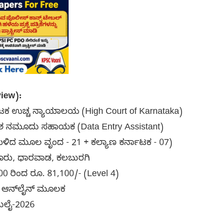
iew):
ನಾಟಕ ಉಚ್ಚ ನ್ಯಾಯಾಲಯ (High Court of Karnataka)
ತಾಂಶ ನಮೂದು ಸಹಾಯಕ (Data Entry Assistant)
 (ಉಳಿದ ಮೂಲ ವೃಂದ - 21 + ಕಲ್ಯಾಣ ಕರ್ನಾಟಕ - 07)
ಳೂರು, ಧಾರವಾಡ, ಕಲಬುರಗಿ
500 ರಿಂದ ರೂ. 81,100/- (Level 4)
ಾನ: ಆನ್‌ಲೈನ್ ಮೂಲಕ
ುಲೈ-2026