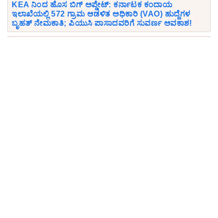
KEA ನಿಂದ ಹೊಸ ಬಿಗ್ ಅಪ್ಡೇಟ್: ಕರ್ನಾಟಕ ಕಂದಾಯ
ಇಲಾಖೆಯಲ್ಲಿ 572 ಗ್ರಾಮ ಆಡಳಿತ ಅಧಿಕಾರಿ (VAO) ಹುದ್ದೆಗಳ
ಬೃಹತ್ ನೇಮಕಾತಿ; ಪಿಯುಸಿ ಪಾಸಾದವರಿಗೆ ಸುವರ್ಣ ಅವಕಾಶ!
ISRO URSC Recruitment 2026: ಇಸ್ರೋ ಯು.ಆರ್. ರಾವ್
ಉಪಗ್ರಹ ಕೇಂದ್ರದಲ್ಲಿ 410 ಅಪ್ರೆಂಟಿಸ್ ಹುದ್ದೆಗಳ ಬಂಪರ್
ನೇಮಕಾತಿ! ಅರ್ಹತೆ, ವೇತನ, ಅರ್ಜಿ ಸಲ್ಲಿಸುವ ಲಿಂಕ್ ಇಲ್ಲಿದೆ
Download KPSCVaani App
Join Telegram group
Comments