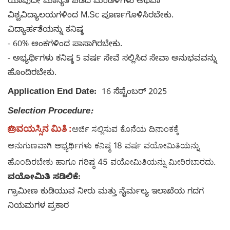
ಯಾವುದೇ ಮಾನ್ಯತೆ ಪಡೆದ ಮಂಡಳಿಗಳು ಅಥವಾ
ವಿಶ್ವವಿದ್ಯಾಲಯಗಳಿಂದ M.Sc ಪೂರ್ಣಗೊಳಿಸಿರಬೇಕು.
ವಿದ್ಯಾರ್ಹತೆಯನ್ನು ಕನಿಷ್ಠ
- 60% ಅಂಕಗಳಿಂದ ಪಾಸಾಗಿರಬೇಕು.
- ಅಭ್ಯರ್ಥಿಗಳು ಕನಿಷ್ಠ 5 ವರ್ಷ ಸೇವೆ ಸಲ್ಲಿಸಿದ ಸೇವಾ ಅನುಭವವನ್ನು
ಹೊಂದಿರಬೇಕು.
Application End Date:
16 ಸೆಪ್ಟೆಂಬರ್ 2025
Selection Procedure:
ವಯಸ್ಸಿನ ಮಿತಿ :
🎂
ಅರ್ಜಿ ಸಲ್ಲಿಸುವ ಕೊನೆಯ ದಿನಾಂಕಕ್ಕೆ
ಅನುಗುಣವಾಗಿ ಅಭ್ಯರ್ಥಿಗಳು ಕನಿಷ್ಠ 18 ವರ್ಷ ವಯೋಮಿತಿಯನ್ನು
ಹೊಂದಿರಬೇಕು ಹಾಗೂ ಗರಿಷ್ಠ 45 ವಯೋಮಿತಿಯನ್ನು ಮೀರಿರಬಾರದು.
ವಯೋಮಿತಿ ಸಡಿಲಿಕೆ:
ಗ್ರಾಮೀಣ ಕುಡಿಯುವ ನೀರು ಮತ್ತು ನೈರ್ಮಲ್ಯ ಇಲಾಖೆಯ ಗದಗ
ನಿಯಮಗಳ ಪ್ರಕಾರ