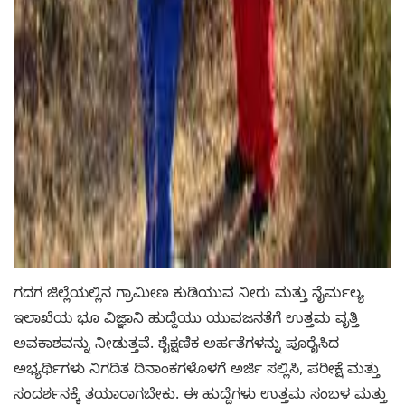
ಗದಗ ಜಿಲ್ಲೆಯಲ್ಲಿನ ಗ್ರಾಮೀಣ ಕುಡಿಯುವ ನೀರು ಮತ್ತು ನೈರ್ಮಲ್ಯ
ಇಲಾಖೆಯ ಭೂ ವಿಜ್ಞಾನಿ ಹುದ್ದೆಯು ಯುವಜನತೆಗೆ ಉತ್ತಮ ವೃತ್ತಿ
ಅವಕಾಶವನ್ನು ನೀಡುತ್ತವೆ. ಶೈಕ್ಷಣಿಕ ಅರ್ಹತೆಗಳನ್ನು ಪೂರೈಸಿದ
ಅಭ್ಯರ್ಥಿಗಳು ನಿಗದಿತ ದಿನಾಂಕಗಳೊಳಗೆ ಅರ್ಜಿ ಸಲ್ಲಿಸಿ, ಪರೀಕ್ಷೆ ಮತ್ತು
ಸಂದರ್ಶನಕ್ಕೆ ತಯಾರಾಗಬೇಕು. ಈ ಹುದ್ದೆಗಳು ಉತ್ತಮ ಸಂಬಳ ಮತ್ತು