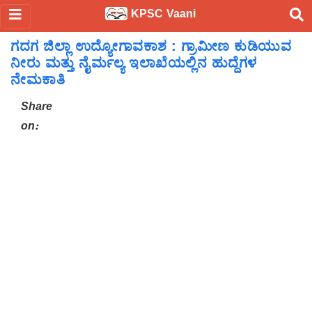
KPSC Vaani
ಗದಗ ಜಿಲ್ಲಾ ಉದ್ಯೋಗಾವಕಾಶ : ಗ್ರಾಮೀಣ ಕುಡಿಯುವ
ನೀರು ಮತ್ತು ನೈರ್ಮಲ್ಯ ಇಲಾಖೆಯಲ್ಲಿನ ಹುದ್ದೆಗಳ
ನೇಮಕಾತಿ
Share
on: