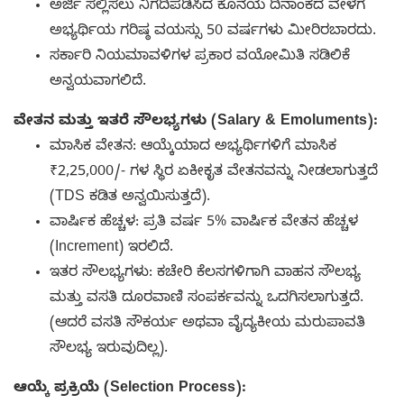
ಅರ್ಜಿ ಸಲ್ಲಿಸಲು ನಿಗದಿಪಡಿಸಿದ ಕೊನೆಯ ದಿನಾಂಕದ ವೇಳೆಗೆ
ಅಭ್ಯರ್ಥಿಯ ಗರಿಷ್ಠ ವಯಸ್ಸು 50 ವರ್ಷಗಳು ಮೀರಿರಬಾರದು.
ಸರ್ಕಾರಿ ನಿಯಮಾವಳಿಗಳ ಪ್ರಕಾರ ವಯೋಮಿತಿ ಸಡಿಲಿಕೆ
ಅನ್ವಯವಾಗಲಿದೆ.
ವೇತನ ಮತ್ತು ಇತರೆ ಸೌಲಭ್ಯಗಳು (Salary & Emoluments):
ಮಾಸಿಕ ವೇತನ: ಆಯ್ಕೆಯಾದ ಅಭ್ಯರ್ಥಿಗಳಿಗೆ ಮಾಸಿಕ
₹2,25,000/- ಗಳ ಸ್ಥಿರ ಏಕೀಕೃತ ವೇತನವನ್ನು ನೀಡಲಾಗುತ್ತದೆ
(TDS ಕಡಿತ ಅನ್ವಯಿಸುತ್ತದೆ).
ವಾರ್ಷಿಕ ಹೆಚ್ಚಳ: ಪ್ರತಿ ವರ್ಷ 5% ವಾರ್ಷಿಕ ವೇತನ ಹೆಚ್ಚಳ
(Increment) ಇರಲಿದೆ.
ಇತರ ಸೌಲಭ್ಯಗಳು: ಕಚೇರಿ ಕೆಲಸಗಳಿಗಾಗಿ ವಾಹನ ಸೌಲಭ್ಯ
ಮತ್ತು ವಸತಿ ದೂರವಾಣಿ ಸಂಪರ್ಕವನ್ನು ಒದಗಿಸಲಾಗುತ್ತದೆ.
(ಆದರೆ ವಸತಿ ಸೌಕರ್ಯ ಅಥವಾ ವೈದ್ಯಕೀಯ ಮರುಪಾವತಿ
ಸೌಲಭ್ಯ ಇರುವುದಿಲ್ಲ).
ಆಯ್ಕೆ ಪ್ರಕ್ರಿಯೆ (Selection Process):