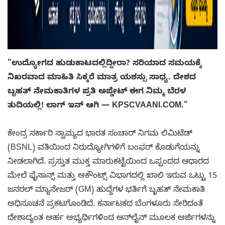
"ಉದ್ಯೋಗದ ಹುಡುಕಾಟದಲ್ಲಿದ್ದೀರಾ? ಸರಿಯಾದ ಸಮಯಕ್ಕೆ
ನಿಖರವಾದ ಮಾಹಿತಿ ಸಿಕ್ಕರೆ ಮಾತ್ರ ಯಶಸ್ಸು ಸಾಧ್ಯ. ದೇಶದ
ಬೃಹತ್ ನೇಮಕಾತಿಗಳ ಪ್ರತಿ ಅಪ್ಡೇಟ್ ಈಗ ನಿಮ್ಮ ಬೆರಳ
ತುದಿಯಲ್ಲಿ! ಲಾಗ್ ಇನ್ ಆಗಿ — KPSCVAANI.COM."
ಕೇಂದ್ರ ಸರ್ಕಾರಿ ಸ್ವಾಮ್ಯದ ಭಾರತ ಸಂಚಾರ್ ನಿಗಮ ಲಿಮಿಟೆಡ್
(BSNL) ವತಿಯಿಂದ ನಿರುದ್ಯೋಗಿಗಳಿಗೆ ಬಂಫರ್ ಕೊಡುಗೆಯನ್ನು
ನೀಡಲಾಗಿದೆ. ಪ್ರಸ್ತುತ ಮುಕ್ತ ಮಾರುಕಟ್ಟೆಯಿಂದ ಒಪ್ಪಂದದ ಆಧಾರದ
ಮೇಲೆ ಫೈನಾನ್ಸ್ ಮತ್ತು ಅಕೌಂಟ್ಸ್ ವಿಭಾಗದಲ್ಲಿ ಖಾಲಿ ಇರುವ ಒಟ್ಟು 15
ಜನರಲ್ ಮ್ಯಾನೇಜರ್ (GM) ಹುದ್ದೆಗಳ ಭರ್ತಿಗೆ ಬೃಹತ್ ನೇಮಕಾತಿ
ಅಧಿಸೂಚನೆ ಪ್ರಕಟಗೊಂಡಿದೆ. ಕರ್ನಾಟಕದ ಬೆಂಗಳೂರು ಸೇರಿದಂತೆ
ದೇಶಾದ್ಯಂತ ಅರ್ಹ ಅಭ್ಯರ್ಥಿಗಳಿಂದ ಆನ್‌ಲೈನ್ ಮೂಲಕ ಅರ್ಜಿಗಳನ್ನು