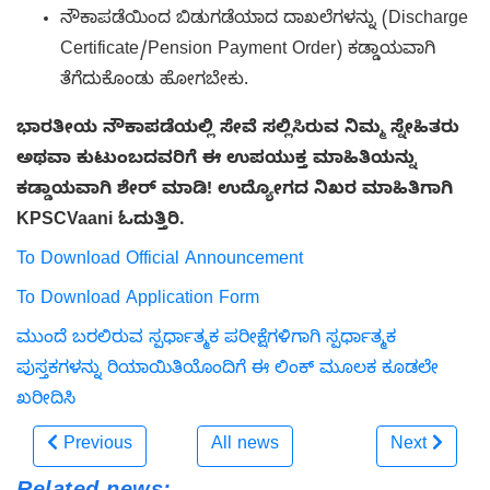
ನೌಕಾಪಡೆಯಿಂದ ಬಿಡುಗಡೆಯಾದ ದಾಖಲೆಗಳನ್ನು (Discharge
Certificate/Pension Payment Order) ಕಡ್ಡಾಯವಾಗಿ
ತೆಗೆದುಕೊಂಡು ಹೋಗಬೇಕು.
ಭಾರತೀಯ ನೌಕಾಪಡೆಯಲ್ಲಿ ಸೇವೆ ಸಲ್ಲಿಸಿರುವ ನಿಮ್ಮ ಸ್ನೇಹಿತರು
ಅಥವಾ ಕುಟುಂಬದವರಿಗೆ ಈ ಉಪಯುಕ್ತ ಮಾಹಿತಿಯನ್ನು
ಕಡ್ಡಾಯವಾಗಿ ಶೇರ್ ಮಾಡಿ! ಉದ್ಯೋಗದ ನಿಖರ ಮಾಹಿತಿಗಾಗಿ
KPSCVaani ಓದುತ್ತಿರಿ.
To Download Official Announcement
To Download Application Form
ಮುಂದೆ ಬರಲಿರುವ ಸ್ಪರ್ಧಾತ್ಮಕ ಪರೀಕ್ಷೆಗಳಿಗಾಗಿ ಸ್ಪರ್ಧಾತ್ಮಕ
ಪುಸ್ತಕಗಳನ್ನು ರಿಯಾಯಿತಿಯೊಂದಿಗೆ ಈ ಲಿಂಕ್ ಮೂಲಕ ಕೂಡಲೇ
ಖರೀದಿಸಿ
Previous
All news
Next
Related news: