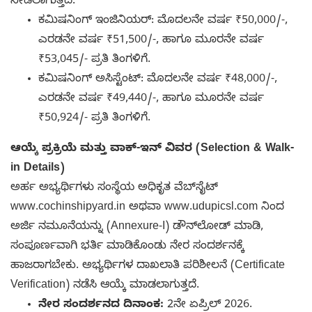
ನೀಡಲಾಗುತ್ತದೆ:
ಕಮಿಷನಿಂಗ್ ಇಂಜಿನಿಯರ್: ಮೊದಲನೇ ವರ್ಷ ₹50,000/-,
ಎರಡನೇ ವರ್ಷ ₹51,500/-, ಹಾಗೂ ಮೂರನೇ ವರ್ಷ
₹53,045/- ಪ್ರತಿ ತಿಂಗಳಿಗೆ.
ಕಮಿಷನಿಂಗ್ ಅಸಿಸ್ಟೆಂಟ್: ಮೊದಲನೇ ವರ್ಷ ₹48,000/-,
ಎರಡನೇ ವರ್ಷ ₹49,440/-, ಹಾಗೂ ಮೂರನೇ ವರ್ಷ
₹50,924/- ಪ್ರತಿ ತಿಂಗಳಿಗೆ.
ಆಯ್ಕೆ ಪ್ರಕ್ರಿಯೆ ಮತ್ತು ವಾಕ್-ಇನ್ ವಿವರ (Selection & Walk-
in Details)
ಅರ್ಹ ಅಭ್ಯರ್ಥಿಗಳು ಸಂಸ್ಥೆಯ ಅಧಿಕೃತ ವೆಬ್‌ಸೈಟ್
www.cochinshipyard.in ಅಥವಾ www.udupicsl.com ನಿಂದ
ಅರ್ಜಿ ನಮೂನೆಯನ್ನು (Annexure-I) ಡೌನ್‌ಲೋಡ್ ಮಾಡಿ,
ಸಂಪೂರ್ಣವಾಗಿ ಭರ್ತಿ ಮಾಡಿಕೊಂಡು ನೇರ ಸಂದರ್ಶನಕ್ಕೆ
ಹಾಜರಾಗಬೇಕು. ಅಭ್ಯರ್ಥಿಗಳ ದಾಖಲಾತಿ ಪರಿಶೀಲನೆ (Certificate
Verification) ನಡೆಸಿ ಆಯ್ಕೆ ಮಾಡಲಾಗುತ್ತದೆ.
ನೇರ ಸಂದರ್ಶನದ ದಿನಾಂಕ:
2ನೇ ಏಪ್ರಿಲ್ 2026.