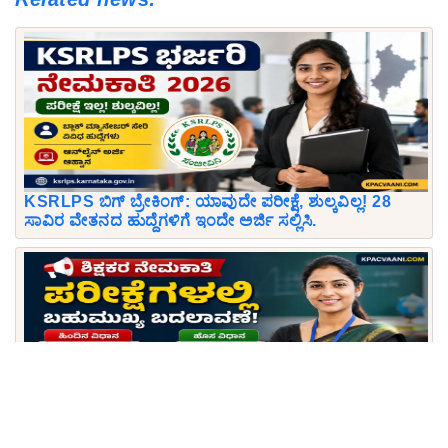
KSRLPS ಬಿಗ್ ಬ್ರೇಕಿಂಗ್: ಯಾವುದೇ ಪರೀಕ್ಷೆ, ಶುಲ್ಕವಿಲ್ಲ! 28
ಸಾವಿರ ವೇತನದ ಹುದ್ದೆಗಳಿಗೆ ಇಂದೇ ಅರ್ಜಿ ಸಲ್ಲಿಸಿ.
ಶಿಕ್ಷಕ ಆಕಾಂಕ್ಷಿಗಳಿಗೆ ಬಿಗ್ ಶಾಕ್/ಸಿಹಿಸುದ್ದಿ! GPSTR, HSTR
ಪರೀಕ್ಷಾ ಮಾದರಿಯಲ್ಲಿ ಭಾರಿ ಬದಲಾವಣೆ: ಓದುವ ವಿಧಾನ ಇಂದೇ