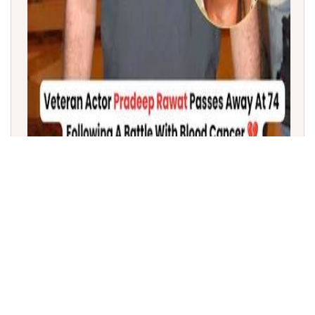
ಹಿರಿಯ ನಟ ಪ್ರದೀಪ್ ರಾವತ್ ನಿಧನ: 'ಗಜನಿ' ಹಾಗೂ 'ಮಹಾಭಾರತ'
ಖಳನಟ