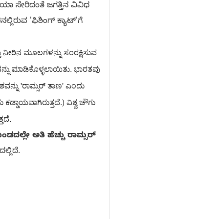
ಿಯಾ ಸೇರಿದಂತೆ ಜಗತ್ತಿನ ವಿವಿಧ
ಲಿರುವ 'ಫಿಶಿಂಗ್ ಕ್ಯಾಟ್'ಗೆ
ು ನೀರಿನ ಮೂಲಗಳನ್ನು ಸಂರಕ್ಷಿಸುವ 
ಶವನ್ನು 'ರಾಮ್ಸರ್ ತಾಣ' ಎಂದು 
ಾಯವಾಗಿರುತ್ತದೆ.) ವಿಶ್ವ ಚೌಗು 
ತದೆ.
ಂಡದಲ್ಲೇ ಅತಿ ಹೆಚ್ಚು ರಾಮ್ಸರ್
್ಲಿದೆ.