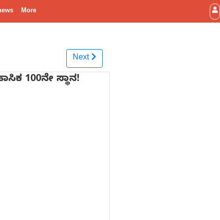
news
More
Next
ಾಸಿಕ 100ನೇ ಸ್ಥಾನ!