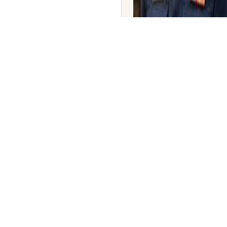
ಭಾರತದ ಮೊದಲ ಮಹಿಳಾ 'ಫೈಟರ್
ಭಾವನಾ ಕಾಂತ್ ಇತಿಹಾಸ