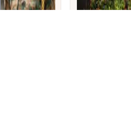
 ಕಾಂಬ್ಯಾಟ್ ಲೀಡರ್' ಆಗಿ
ಕರ್ನಾಟಕ ಸಚಿವ ಸಂಪುಟ ವಿಸ್ತ
ಪ್ರಮಾಣವಚನ