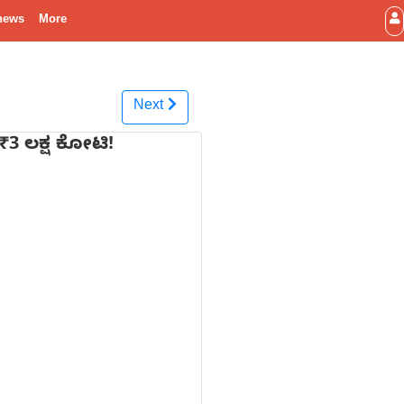
news
More
Next
₹3 ಲಕ್ಷ ಕೋಟಿ!