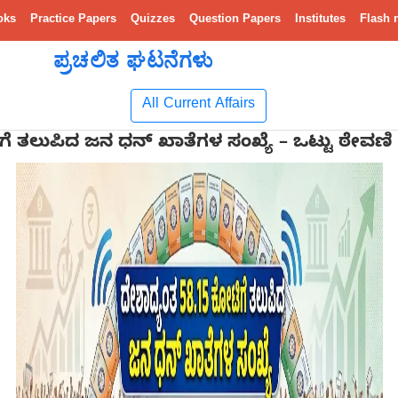
oks
Practice Papers
Quizzes
Question Papers
Institutes
Flash 
ಪ್ರಚಲಿತ ಘಟನೆಗಳು
All Current Affairs
ೆ ತಲುಪಿದ ಜನ ಧನ್ ಖಾತೆಗಳ ಸಂಖ್ಯೆ – ಒಟ್ಟು ಠೇವಣಿ 