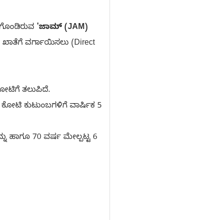
ಒಳಗೊಂಡಿರುವ
'ಜಾಮ್ (JAM)
ಖಾತೆಗೆ ವರ್ಗಾಯಿಸಲು (Direct
ೋಟಿಗೆ ತಲುಪಿದೆ.
ಕೋಟಿ ಕುಟುಂಬಗಳಿಗೆ ವಾರ್ಷಿಕ 5
ನು ಹಾಗೂ 70 ವರ್ಷ ಮೇಲ್ಪಟ್ಟ 6