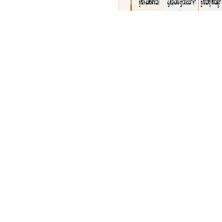
ಖೇಲೋ ಇಂಡಿಯಾ & ರಾಷ್ಟ್ರೀಯ
₹36,441 ಕೋಟಿ ಅನುಮೋದನ