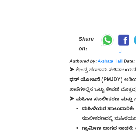
Share
on:
Authored by:
Akshata Halli
Date:
➤ ಕೇಂದ್ರ ಹಣಕಾಸು ಸಚಿವಾಲಯದ ಇತ
ಧನ್ ಯೋಜನೆ (PMJDY)
ಅಡಿಯಲ
ಖಾತೆಗಳಲ್ಲಿನ ಒಟ್ಟು ಠೇವಣಿ ಮೊತ್ತ
➤
ಮಹಿಳಾ ಸಬಲೀಕರಣ ಮತ್ತು ಗ್
ಮಹಿಳೆಯರ ಪಾಲುದಾರಿಕೆ:
ಸಬಲೀಕರಣದಲ್ಲಿ ಮಹಿಳೆಯರ 
ಗ್ರಾಮೀಣ ಭಾಗದ ಸಾಧನೆ:
ತ