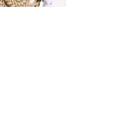
ೇಶಕರಾಗಿ (DGNO) ವೈಸ್
ರ ಸ್ವೀಕಾರ