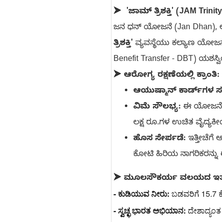
➤
'ಜಾಮ್ ತ್ರಿಶಕ್ತಿ' (JAM Tri
ಜನ ಧನ್ ಯೋಜನೆ (Jan Dhan), ಆಧ
ತ್ರಿಶಕ್ತಿ'
ವ್ಯವಸ್ಥೆಯು ಕಲ್ಯಾಣ ಯೋಜನ
Benefit Transfer - DBT) ಯಶಸ್ವಿ
➤
ಆರೋಗ್ಯ ರಕ್ಷಣೆಯಲ್ಲಿ ಕ್ರಾಂತ
ಆಯುಷ್ಮಾನ್ ಕಾರ್ಡ್‌ಗಳ ಸಂ
ವಿಮೆ ಸೌಲಭ್ಯ:
ಈ ಯೋಜನೆಯು 
ಲಕ್ಷ ರೂ.ಗಳ ಉಚಿತ ವೈದ್ಯಕೀಯ
ಹೊಸ ಸೇರ್ಪಡೆ:
ಇತ್ತೀಚೆಗೆ
ಕೋಟಿ ಹಿರಿಯ ನಾಗರಿಕರನ್ನು 
➤
ಮೂಲಸೌಕರ್ಯ ವಲಯದ ಇತರೆ
- ಕುಡಿಯುವ ನೀರು:
 ಬಡವರಿಗೆ 15.7 ಕ
- ಸ್ವಚ್ಛ ಭಾರತ ಅಭಿಯಾನ:
 ದೇಶಾದ್ಯಂ