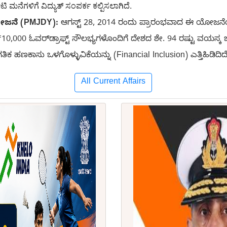
 ಮನೆಗಳಿಗೆ ವಿದ್ಯುತ್ ಸಂಪರ್ಕ ಕಲ್ಪಿಸಲಾಗಿದೆ.
ೋಜನೆ (PMJDY):
ಆಗಸ್ಟ್ 28, 2014 ರಂದು ಪ್ರಾರಂಭವಾದ ಈ ಯೋಜನೆಯು 
10,000 ಓವರ್‌ಡ್ರಾಫ್ಟ್ ಸೌಲಭ್ಯಗಳೊಂದಿಗೆ ದೇಶದ ಶೇ. 94 ರಷ್ಟು ವಯಸ್ಕ ಜ
ಕ ಹಣಕಾಸು ಒಳಗೊಳ್ಳುವಿಕೆಯನ್ನು (Financial Inclusion) ಎತ್ತಿಹಿಡಿದಿದೆ
All Current Affairs