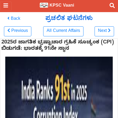
KPSC Vaani
ಪ್ರಚಲಿತ ಘಟನೆಗಳು
Back
Previous
All Current Affairs
Next
2025ರ ಜಾಗತಿಕ ಭ್ರಷ್ಟಾಚಾರ ಗ್ರಹಿಕೆ ಸೂಚ್ಯಂಕ (CPI)
ಬಿಡುಗಡೆ: ಭಾರತಕ್ಕೆ 91ನೇ ಸ್ಥಾನ