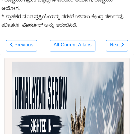
- ರಾಷ್ಟ್ರೀಯ ಗ್ರಾಹಕ ವ್ಯಾಜ್ಯಗಳ ಪರಿಹಾರ ಆಯೋಗ, ರಾಷ್ಟ್ರೀಯ
ಆಯೋಗ.
* ಗ್ರಾಹಕರ ದೂರ ಪ್ರಕ್ರಿಯೆಯನ್ನು ಸರಳಗೊಳಿಸಲು ಕೇಂದ್ರ ಸರ್ಕಾರವು
eDaakhil ಪೋರ್ಟಲ್ ಅನ್ನು ಆರಂಭಿಸಿದೆ.
Previous
All Current Affairs
Next