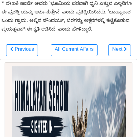
* ಲೇಖಕಿ ಹಾರ್ವೆ ಅವರು 'ಭೂಮಿಯ ಪರವಾಗಿ ಧ್ವನಿ ಎತ್ತುವ ಎಲ್ಲರಿಗೂ
ಈ ಪ್ರಶಸ್ತಿ ಯನ್ನು ಅರ್ಪಿಸುತ್ತೇನೆ' ಎಂದು ಪ್ರತಿಕ್ರಿಯಿಸಿದರು. 'ಬಾಹ್ಯಾಕಾಶ
ಒಂದು ಗ್ರಾಮ. ಅಲ್ಲಿನ ಸೌಂದರ್ಯ, ಬೆರಗನ್ನು ಅಕ್ಷರಗಳಲ್ಲಿ ಕಟ್ಟಿಕೊಡುವ
ಪ್ರಯತ್ನವಾಗಿ ಈ ಕೃತಿ ರಚಿಸಿದೆ' ಎಂದು ಹೇಳಿದ್ದಾರೆ.
Previous
All Current Affairs
Next