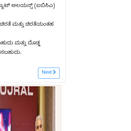
ಕ್ಯಾಟ್ ಅಲಯನ್ಸ್ (ಐಬಿಸಿಎ)
ಚಿರತೆ ಮತ್ತು ಚಿರತೆಯಂತಹ
ಹುದು ಮತ್ತು ದೊಡ್ಡ
ಳಿಸಬಹುದು.
Next