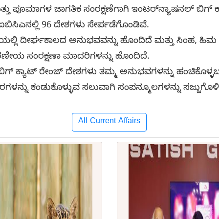
 ಮತ್ತು ಪೂಮಾಗಳ ಜಾಗತಿಕ ಸಂರಕ್ಷಣೆಗಾಗಿ ಇಂಟರ್‌ನ್ಯಾಷನಲ್ ಬಿಗ್ 
ತುತ ಐಬಿಸಿಎನಲ್ಲಿ 96 ದೇಶಗಳು ಸೇರ್ಪಡೆಗೊಂಡಿವೆ.
ಲ್ಲಿ ದೀರ್ಘಕಾಲದ ಅನುಭವವನ್ನು ಹೊಂದಿದೆ ಮತ್ತು ಸಿಂಹ, ಹಿಮ 
ಕರಣೀಯ ಸಂರಕ್ಷಣಾ ಮಾದರಿಗಳನ್ನು ಹೊಂದಿದೆ.
್ ಕ್ಯಾಟ್ ರೇಂಜ್ ದೇಶಗಳು ತಮ್ಮ ಅನುಭವಗಳನ್ನು ಹಂಚಿಕೊಳ್ಳಬ
ಿಹಾರಗಳನ್ನು ಕಂಡುಕೊಳ್ಳುವ ಸಲುವಾಗಿ ಸಂಪನ್ಮೂಲಗಳನ್ನು ಸಜ್ಜುಗೊ
All Current Affairs