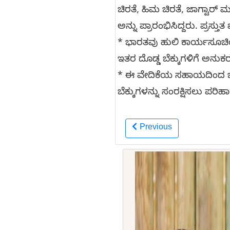
ಚಿರತೆ, ಹಿಮ ಚಿರತೆ, ಜಾಗ್ವಾರ್
ಅನ್ನು ಪ್ರಾರಂಭಿಸಿದ್ದರು. ಪ್ರಸ್
* ಭಾರತವು ಹುಲಿ ಕಾರ್ಯಸೂಚಿಯ
ಇತರ ದೊಡ್ಡ ಬೆಕ್ಕುಗಳಿಗೆ ಅನು
* ಈ ವೇದಿಕೆಯ ಸಹಾಯದಿಂದ ಬಿಗ
ಬೆಕ್ಕುಗಳನ್ನು ಸಂರಕ್ಷಿಸಲು ಪರ
Previous