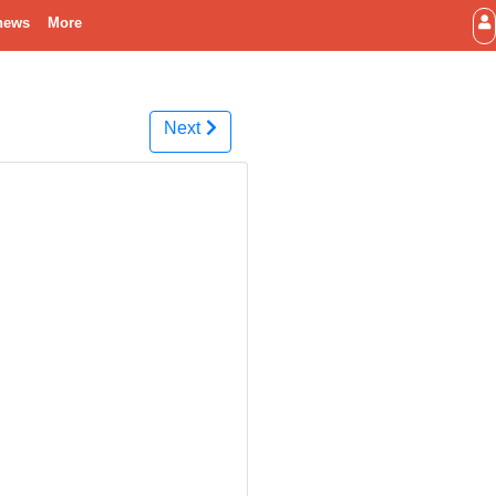
news
More
Next