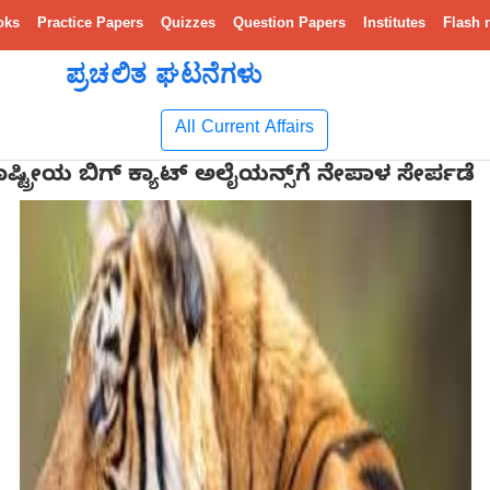
oks
Practice Papers
Quizzes
Question Papers
Institutes
Flash 
ಪ್ರಚಲಿತ ಘಟನೆಗಳು
All Current Affairs
್ಟ್ರೀಯ ಬಿಗ್ ಕ್ಯಾಟ್ ಅಲೈಯನ್ಸ್‌ಗೆ ನೇಪಾಳ ಸೇರ್ಪಡೆ