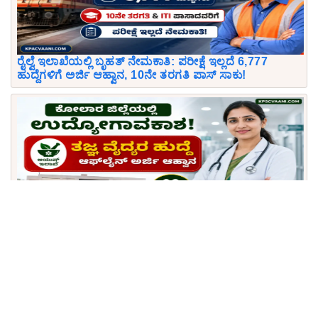
ರೈಲ್ವೆ ಇಲಾಖೆಯಲ್ಲಿ ಬೃಹತ್ ನೇಮಕಾತಿ: ಪರೀಕ್ಷೆ ಇಲ್ಲದೆ 6,777
ಹುದ್ದೆಗಳಿಗೆ ಅರ್ಜಿ ಆಹ್ವಾನ, 10ನೇ ತರಗತಿ ಪಾಸ್ ಸಾಕು!
ಕೋಲಾರದಲ್ಲಿ ಮೆಡಿಕಲ್ ಜಾಬ್ಸ್: ಆಯುಷ್ ಇಲಾಖೆಯಲ್ಲಿ ತಜ್ಞ ವೈದ್ಯರ
ಹುದ್ದೆಗಳಿಗೆ ಭರ್ಜರಿ ನೇಮಕಾತಿ, 57 ಸಾವಿರಕ್ಕೂ ಹೆಚ್ಚು ವೇತನ!