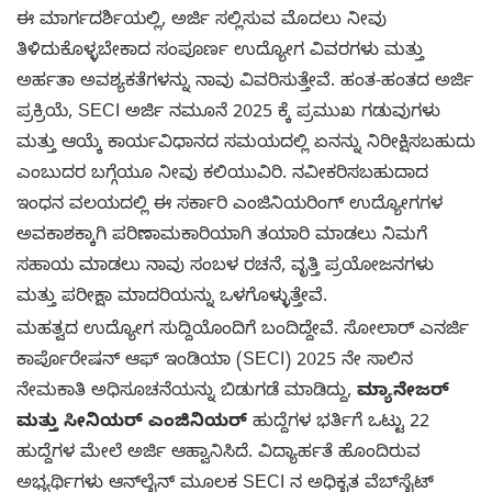
ಈ ಮಾರ್ಗದರ್ಶಿಯಲ್ಲಿ, ಅರ್ಜಿ ಸಲ್ಲಿಸುವ ಮೊದಲು ನೀವು
ತಿಳಿದುಕೊಳ್ಳಬೇಕಾದ ಸಂಪೂರ್ಣ ಉದ್ಯೋಗ ವಿವರಗಳು ಮತ್ತು
ಅರ್ಹತಾ ಅವಶ್ಯಕತೆಗಳನ್ನು ನಾವು ವಿವರಿಸುತ್ತೇವೆ. ಹಂತ-ಹಂತದ ಅರ್ಜಿ
ಪ್ರಕ್ರಿಯೆ, SECI ಅರ್ಜಿ ನಮೂನೆ 2025 ಕ್ಕೆ ಪ್ರಮುಖ ಗಡುವುಗಳು
ಮತ್ತು ಆಯ್ಕೆ ಕಾರ್ಯವಿಧಾನದ ಸಮಯದಲ್ಲಿ ಏನನ್ನು ನಿರೀಕ್ಷಿಸಬಹುದು
ಎಂಬುದರ ಬಗ್ಗೆಯೂ ನೀವು ಕಲಿಯುವಿರಿ. ನವೀಕರಿಸಬಹುದಾದ
ಇಂಧನ ವಲಯದಲ್ಲಿ ಈ ಸರ್ಕಾರಿ ಎಂಜಿನಿಯರಿಂಗ್ ಉದ್ಯೋಗಗಳ
ಅವಕಾಶಕ್ಕಾಗಿ ಪರಿಣಾಮಕಾರಿಯಾಗಿ ತಯಾರಿ ಮಾಡಲು ನಿಮಗೆ
ಸಹಾಯ ಮಾಡಲು ನಾವು ಸಂಬಳ ರಚನೆ, ವೃತ್ತಿ ಪ್ರಯೋಜನಗಳು
ಮತ್ತು ಪರೀಕ್ಷಾ ಮಾದರಿಯನ್ನು ಒಳಗೊಳ್ಳುತ್ತೇವೆ.
ಮಹತ್ವದ ಉದ್ಯೋಗ ಸುದ್ದಿಯೊಂದಿಗೆ ಬಂದಿದ್ದೇವೆ. ಸೋಲಾರ್ ಎನರ್ಜಿ
ಕಾರ್ಪೊರೇಷನ್ ಆಫ್ ಇಂಡಿಯಾ (SECI) 2025 ನೇ ಸಾಲಿನ
ನೇಮಕಾತಿ ಅಧಿಸೂಚನೆಯನ್ನು ಬಿಡುಗಡೆ ಮಾಡಿದ್ದು,
ಮ್ಯಾನೇಜರ್
ಮತ್ತು ಸೀನಿಯರ್ ಎಂಜಿನಿಯರ್
ಹುದ್ದೆಗಳ ಭರ್ತಿಗೆ ಒಟ್ಟು 22
ಹುದ್ದೆಗಳ ಮೇಲೆ ಅರ್ಜಿ ಆಹ್ವಾನಿಸಿದೆ. ವಿದ್ಯಾರ್ಹತೆ ಹೊಂದಿರುವ
ಅಭ್ಯರ್ಥಿಗಳು ಆನ್‌ಲೈನ್ ಮೂಲಕ SECI ನ ಅಧಿಕೃತ ವೆಬ್‌ಸೈಟ್‌