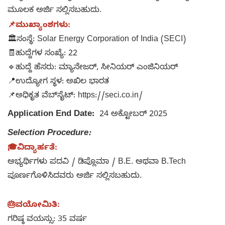
ಮೂಲಕ ಅರ್ಜಿ ಸಲ್ಲಿಸಬಹುದು.
📌ಮುಖ್ಯಾಂಶಗಳು:
🏛ಸಂಸ್ಥೆ: Solar Energy Corporation of India (SECI)
🧾ಹುದ್ದೆಗಳ ಸಂಖ್ಯೆ: 22
🔹ಹುದ್ದೆ ಹೆಸರು: ಮ್ಯಾನೇಜರ್, ಸೀನಿಯರ್ ಎಂಜಿನಿಯರ್
📍ಉದ್ಯೋಗ ಸ್ಥಳ: ಅಖಿಲ ಭಾರತ
📌ಅಧಿಕೃತ ವೆಬ್‌ಸೈಟ್: https://seci.co.in/
Application End Date:
24 ಅಕ್ಟೋಬರ್ 2025
Selection Procedure:
🎓ವಿದ್ಯಾರ್ಹತೆ:
ಅಭ್ಯರ್ಥಿಗಳು ಪದವಿ / ಡಿಪ್ಲೊಮಾ / B.E. ಅಥವಾ B.Tech
ಪೂರ್ಣಗೊಳಿಸಿದವರು ಅರ್ಜಿ ಸಲ್ಲಿಸಬಹುದು.
🎂ವಯೋಮಿತಿ:
ಗರಿಷ್ಠ ವಯಸ್ಸು: 35 ವರ್ಷ