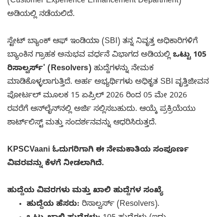
(Customer Experience Enhancement Department)
ಅಡಿಯಲ್ಲಿ ನಡೆಯಲಿದೆ.
ಸ್ಟೇಟ್ ಬ್ಯಾಂಕ್ ಆಫ್ ಇಂಡಿಯಾ (SBI) ತನ್ನ ನಿವೃತ್ತ ಅಧಿಕಾರಿಗಳಿಗೆ
ಬ್ಯಾಂಕಿನ ಗ್ರಾಹಕ ಅನುಭವ ವರ್ಧನೆ ವಿಭಾಗದ ಅಡಿಯಲ್ಲಿ
ಒಟ್ಟು 105
ರಿಸಾಲ್ವರ್ಸ್' (Resolvers)
ಹುದ್ದೆಗಳನ್ನು ನೇಮಕ
ಮಾಡಿಕೊಳ್ಳಲಾಗುತ್ತಿದೆ. ಅರ್ಹ ಅಭ್ಯರ್ಥಿಗಳು ಅಧಿಕೃತ SBI ವೃತ್ತಿಜೀವನ
ಪೋರ್ಟಲ್ ಮೂಲಕ 15 ಏಪ್ರಿಲ್ 2026 ರಿಂದ 05 ಮೇ 2026
ರವರೆಗೆ ಆನ್‌ಲೈನ್‌ನಲ್ಲಿ ಅರ್ಜಿ ಸಲ್ಲಿಸಬಹುದು. ಆಯ್ಕೆ ಪ್ರಕ್ರಿಯೆಯು
ಶಾರ್ಟ್‌ಲಿಸ್ಟ್ ಮತ್ತು ಸಂದರ್ಶನವನ್ನು ಆಧರಿಸಿರುತ್ತದೆ.
KPSCVaani ಓದುಗರಿಗಾಗಿ ಈ ನೇಮಕಾತಿಯ ಸಂಪೂರ್ಣ
ವಿವರವನ್ನು ಕೆಳಗೆ ನೀಡಲಾಗಿದೆ.
ಹುದ್ದೆಯ ವಿವರಗಳು ಮತ್ತು ಖಾಲಿ ಹುದ್ದೆಗಳ ಸಂಖ್ಯೆ
ಹುದ್ದೆಯ ಹೆಸರು:
ರಿಸಾಲ್ವರ್ಸ್ (Resolvers).