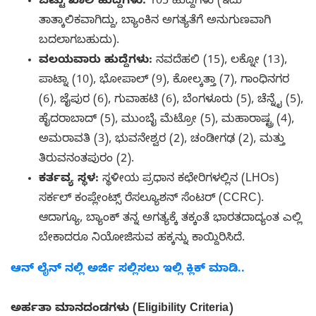
ಒಟ್ಟು ಖಾಲಿ ಹುದ್ದೆಗಳು:
105 ಹುದ್ದೆಗಳು (ಇದು
ತಾತ್ಕಾಲಿಕವಾಗಿದ್ದು, ಬ್ಯಾಂಕಿನ ಅಗತ್ಯತೆಗೆ ಅನುಗುಣವಾಗಿ
ಬದಲಾಗಬಹುದು).
ವಲಯವಾರು ಹುದ್ದೆಗಳು:
ನವದೆಹಲಿ (15), ಲಕ್ನೋ (13),
ಪಾಟ್ನಾ (10), ಭೋಪಾಲ್ (9), ಕೋಲ್ಕತ್ತಾ (7), ಗಾಂಧಿನಗರ
(6), ಜೈಪುರ (6), ಗುವಾಹಟಿ (6), ಬೆಂಗಳೂರು (5), ಚೆನ್ನೈ (5),
ಹೈದರಾಬಾದ್ (5), ಮುಂಬೈ ಮೆಟ್ರೋ (5), ಮಹಾರಾಷ್ಟ್ರ (4),
ಅಮರಾವತಿ (3), ಭುವನೇಶ್ವರ (2), ಚಂಡೀಗಢ (2), ಮತ್ತು
ತಿರುವನಂತಪುರಂ (2).
ಕರ್ತವ್ಯ ಸ್ಥಳ:
ಸ್ಥಳೀಯ ಪ್ರಧಾನ ಕಛೇರಿಗಳಲ್ಲಿನ (LHOs)
ಸರ್ಕಲ್ ಕಂಪ್ಲೇಂಟ್ಸ್ ರೆಸಲ್ಯೂಶನ್ ಸೆಂಟರ್ (CCRC).
ಆದಾಗ್ಯೂ, ಬ್ಯಾಂಕ್ ತನ್ನ ಅಗತ್ಯಕ್ಕೆ ತಕ್ಕಂತೆ ಭಾರತದಾದ್ಯಂತ ಎಲ್ಲಿ
ಬೇಕಾದರೂ ನಿಯೋಜಿಸುವ ಹಕ್ಕನ್ನು ಕಾಯ್ದಿರಿಸಿದೆ.
ಆನ್ ಲೈನ್ ನಲ್ಲಿ ಅರ್ಜಿ ಸಲ್ಲಿಸಲು ಇಲ್ಲಿ ಕ್ಲಿಕ್ ಮಾಡಿ..
ಅರ್ಹತಾ ಮಾನದಂಡಗಳು (Eligibility Criteria)