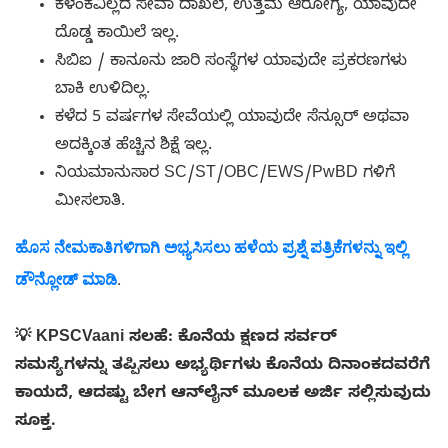
ಕಳಂಕವಿಲ್ಲದ ಸೇವಾ ದಾಖಲೆ, ಉತ್ತಮ ಆರೋಗ್ಯ, ಯಾವುದೇ
ದೊಡ್ಡ ಕಾಯಿಲೆ ಇಲ್ಲ.
ಸಿಬಿಐ / ಕಾನೂನು ಜಾರಿ ಸಂಸ್ಥೆಗಳ ಯಾವುದೇ ಪ್ರಕರಣಗಳು
ಬಾಕಿ ಉಳಿದಿಲ್ಲ.
ಕಳೆದ 5 ವರ್ಷಗಳ ಸೇವೆಯಲ್ಲಿ ಯಾವುದೇ ಸೆನ್ಸೂರ್ ಅಥವಾ
ಅದಕ್ಕಿಂತ ಹೆಚ್ಚಿನ ಶಿಕ್ಷೆ ಇಲ್ಲ.
ನಿಯಮಾನುಸಾರ SC/ST/OBC/EWS/PwBD ಗಳಿಗೆ
ಮೀಸಲಾತಿ.
ಹೊಸ ನೇಮಕಾತಿಗಳಿಗಾಗಿ ಅಭ್ಯಸಿಸಲು ಹಳೆಯ ಪ್ರಶ್ನೆ ಪತ್ರಿಕೆಗಳನ್ನು ಇಲ್ಲಿ
ಡೌನ್ಲೋಡ್ ಮಾಡಿ
.
💡 KPSCVaani ಸಲಹೆ: ಕೊನೆಯ ಕ್ಷಣದ ಸರ್ವರ್
ಸಮಸ್ಯೆಗಳನ್ನು ತಪ್ಪಿಸಲು ಅಭ್ಯರ್ಥಿಗಳು ಕೊನೆಯ ದಿನಾಂಕದವರೆಗೆ
ಕಾಯದೆ, ಆದಷ್ಟು ಬೇಗ ಆನ್‌ಲೈನ್ ಮೂಲಕ ಅರ್ಜಿ ಸಲ್ಲಿಸುವುದು
ಸೂಕ್ತ.