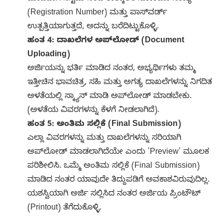
(Registration Number) ಮತ್ತು ಪಾಸ್‌ವರ್ಡ್
ಉತ್ಪತ್ತಿಯಾಗುತ್ತದೆ, ಅದನ್ನು ಬರೆದಿಟ್ಟುಕೊಳ್ಳಿ.
ಹಂತ 4: ದಾಖಲೆಗಳ ಅಪ್‌ಲೋಡ್ (Document
Uploading)
ಅರ್ಜಿಯನ್ನು ಭರ್ತಿ ಮಾಡಿದ ನಂತರ, ಅಭ್ಯರ್ಥಿಗಳು ತಮ್ಮ
ಇತ್ತೀಚಿನ ಭಾವಚಿತ್ರ, ಸಹಿ ಮತ್ತು ಅಗತ್ಯ ದಾಖಲೆಗಳನ್ನು ನಿಗದಿತ
ಅಳತೆಯಲ್ಲಿ ಸ್ಕ್ಯಾನ್ ಮಾಡಿ ಅಪ್‌ಲೋಡ್ ಮಾಡಬೇಕು.
(ಅಳತೆಯ ವಿವರಗಳನ್ನು ಕೆಳಗೆ ನೀಡಲಾಗಿದೆ).
ಹಂತ 5: ಅಂತಿಮ ಸಲ್ಲಿಕೆ (Final Submission)
ಎಲ್ಲಾ ವಿವರಗಳನ್ನು ಮತ್ತು ದಾಖಲೆಗಳನ್ನು ಸರಿಯಾಗಿ
ಅಪ್‌ಲೋಡ್ ಮಾಡಲಾಗಿದೆಯೇ ಎಂದು 'Preview' ಮೂಲಕ
ಪರಿಶೀಲಿಸಿ. ಒಮ್ಮೆ ಅಂತಿಮ ಸಲ್ಲಿಕೆ (Final Submission)
ಮಾಡಿದ ನಂತರ ಯಾವುದೇ ತಿದ್ದುಪಡಿಗೆ ಅವಕಾಶವಿರುವುದಿಲ್ಲ.
ಯಶಸ್ವಿಯಾಗಿ ಅರ್ಜಿ ಸಲ್ಲಿಸಿದ ನಂತರ ಅರ್ಜಿಯ ಪ್ರಿಂಟೌಟ್
(Printout) ತೆಗೆದುಕೊಳ್ಳಿ.