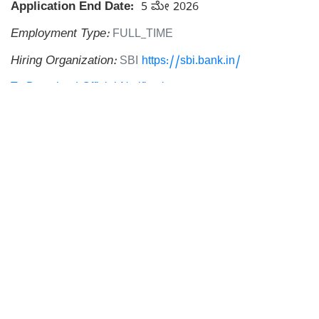
Application End Date:
5 ಮೇ 2026
Employment Type:
FULL_TIME
Hiring Organization:
SBI
https://sbi.bank.in/
To Download Official Notification
To Download Application Form
Apply online SBI retired officer recruitment 2026,
To Buy: ನಿಮ್ಮ ಸ್ಪರ್ಧಾತ್ಮಕ ತಯಾರಿಗಾಗಿ ಉತ್ತಮ ಸ್ಪರ್ಧಾತ್ಮಕ
ಪುಸ್ತಕಗಳನ್ನು ರಿಯಾಯಿತಿಯೊಂದಿಗೆ ಖರೀದಿಸಿ
Related Tags:
Degree
Previous
All Jobs
Next
Related news: