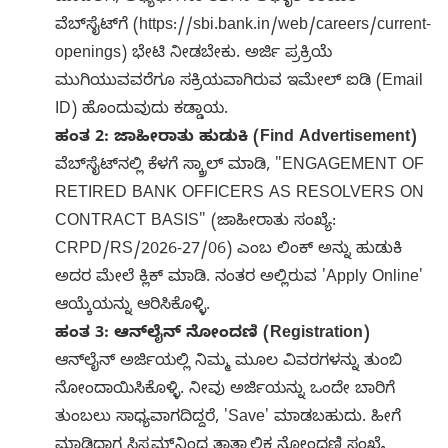
ವೆಬ್‌ಸೈಟ್‌ಗೆ (https://sbi.bank.in/web/careers/current-
openings) ಭೇಟಿ ನೀಡಬೇಕು. ಅರ್ಜಿ ಪ್ರಕ್ರಿಯೆ
ಮುಗಿಯುವವರೆಗೂ ಸಕ್ರಿಯವಾಗಿರುವ ಇಮೇಲ್ ಐಡಿ (Email
ID) ಹೊಂದುವುದು ಕಡ್ಡಾಯ.
ಹಂತ 2: ಜಾಹೀರಾತು ಹುಡುಕಿ (Find Advertisement)
ವೆಬ್‌ಸೈಟ್‌ನಲ್ಲಿ ಕೆಳಗೆ ಸ್ಕ್ರಾಲ್ ಮಾಡಿ, "ENGAGEMENT OF
RETIRED BANK OFFICERS AS RESOLVERS ON
CONTRACT BASIS" (ಜಾಹೀರಾತು ಸಂಖ್ಯೆ:
CRPD/RS/2026-27/06) ಎಂಬ ಲಿಂಕ್ ಅನ್ನು ಹುಡುಕಿ
ಅದರ ಮೇಲೆ ಕ್ಲಿಕ್ ಮಾಡಿ. ನಂತರ ಅಲ್ಲಿರುವ 'Apply Online'
ಆಯ್ಕೆಯನ್ನು ಆರಿಸಿಕೊಳ್ಳಿ.
ಹಂತ 3: ಆನ್‌ಲೈನ್ ನೋಂದಣಿ (Registration)
ಆನ್‌ಲೈನ್ ಅರ್ಜಿಯಲ್ಲಿ ನಿಮ್ಮ ಮೂಲ ವಿವರಗಳನ್ನು ತುಂಬಿ
ನೋಂದಾಯಿಸಿಕೊಳ್ಳಿ. ನೀವು ಅರ್ಜಿಯನ್ನು ಒಂದೇ ಬಾರಿಗೆ
ತುಂಬಲು ಸಾಧ್ಯವಾಗದಿದ್ದರೆ, 'Save' ಮಾಡಬಹುದು. ಹೀಗೆ
ಮಾಡಿದಾಗ ಸಿಸ್ಟಮ್‌ನಿಂದ ತಾತ್ಕಾಲಿಕ ನೋಂದಣಿ ಸಂಖ್ಯೆ