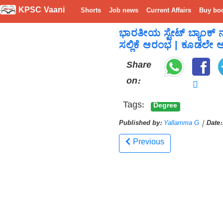
KPSC Vaani
Shorts
Job news
Current Affairs
Buy bo
ಭಾರತೀಯ ಸ್ಟೇಟ್ ಬ್ಯಾಂಕ್ 
ಸಲ್ಲಿಕೆ ಆರಂಭ | ಕೂಡಲೇ ಅರ್
Share
on:
Tags:
Degree
Published by:
Yallamma G
|
Date:
Previous