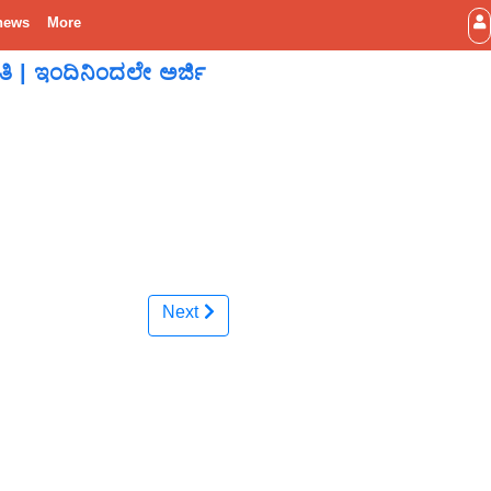
news
More
ತಿ | ಇಂದಿನಿಂದಲೇ ಅರ್ಜಿ
Next