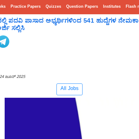
oks
Practice Papers
Quizzes
Question Papers
Institutes
Flash 
ನಲ್ಲಿ ಪದವಿ ಪಾಸಾದ ಅಭ್ಯರ್ಥಿಗಳಿಂದ 541 ಹುದ್ದೆಗಳ ನೇಮಕಾ
ಜಿ ಸಲ್ಲಿಸಿ
24 ಜೂನ್ 2025
All Jobs