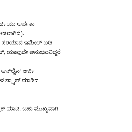
ರ್ಥಿಯು ಅರ್ಹತಾ
ೀಡಲಾಗಿದೆ).
ಾಗಿ ಸರಿಯಾದ ಇಮೇಲ್ ಐಡಿ
್ಯೂಮ್, ಯಾವುದೇ ಅನುಭವವಿದ್ದರೆ
 ಆನ್‌ಲೈನ್ ಅರ್ಜಿ
ಳ ಸ್ಕ್ಯಾನ್ ಮಾಡಿದ
ಲಿಕ್ ಮಾಡಿ. ಬಹು ಮುಖ್ಯವಾಗಿ