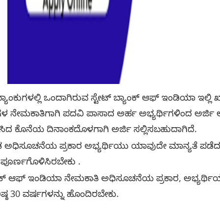
ಬ್ಯಾಂಕುಗಳಲ್ಲಿ ಒಂದಾಗಿರುವ ಸ್ಟೇಟ್‌ ಬ್ಯಾಂಕ್‌ ಆಫ್‌ ಇಂಡಿಯಾ ಇಲ್
ಗಳ ನೇಮಕಾತಿಗಾಗಿ ಪದವಿ ಪಾಸಾದ ಅರ್ಹ ಅಭ್ಯರ್ಥಿಗಳಿಂದ ಅರ್ಜಿ ಆಹ
ಡಿಸಿದ ಕೊನೆಯ ದಿನಾಂಕದೊಳಗಾಗಿ ಅರ್ಜಿ ಸಲ್ಲಿಸಬಹುದಾಗಿದೆ.
ತ ಅಧಿಸೂಚನೆಯ ಪ್ರಕಾರ ಅಭ್ಯರ್ಥಿಯು ಯಾವುದೇ ಮಾನ್ಯತೆ ಪಡ
 ಪೂರ್ಣಗೊಳಿಸಿರಬೇಕು .
ಾಂಕ್ ಆಫ್ ಇಂಡಿಯಾ ನೇಮಕಾತಿ ಅಧಿಸೂಚನೆಯ ಪ್ರಕಾರ, ಅಭ್ಯರ್ಥಿಯು
ರಿಷ್ಠ 30 ವರ್ಷಗಳನ್ನು ಹೊಂದಿರಬೇಕು.