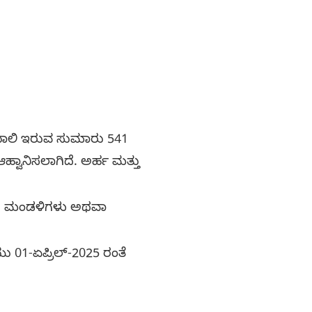
ಲಿ ಖಾಲಿ ಇರುವ ಸುಮಾರು 541
್ವಾನಿಸಲಾಗಿದೆ. ಅರ್ಹ ಮತ್ತು
ೆದ ಮಂಡಳಿಗಳು ಅಥವಾ
 01-ಏಪ್ರಿಲ್-2025 ರಂತೆ