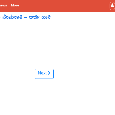
news
More
 ನೇಮಕಾತಿ – ಅರ್ಜಿ ಹಾಕಿ
Next