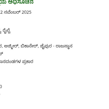
ುದ್ದೆಯ ಅಧಿಸೂಚನೆ
2 ನವೆಂಬರ್ 2025
ರೈಲ್ವೆ
 ಅಜ್ಮೀರ್, ಬಿಕಾನೇರ್, ಜೈಪುರ - ರಾಜಸ್ಥಾನ
ಿಸ್
 ಮಾನದಂಡಗಳ ಪ್ರಕಾರ
50
0