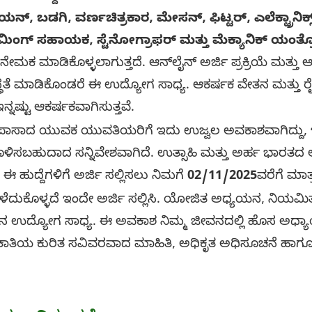
ಿಷಿಯನ್, ಬಡಗಿ, ವರ್ಣಚಿತ್ರಕಾರ, ಮೇಸನ್, ಫಿಟ್ಟರ್, ಎಲೆಕ್ಟ್ರಾನಿಕ
ಾಮಿಂಗ್ ಸಹಾಯಕ, ಸ್ಟೆನೋಗ್ರಾಫರ್ ಮತ್ತು ಮೆಕ್ಯಾನಿಕ್ ಯಂ
ನೇಮಕ ಮಾಡಿಕೊಳ್ಳಲಾಗುತ್ತದೆ. ಆನ್‌ಲೈನ್ ಅರ್ಜಿ ಪ್ರಕ್ರಿಯೆ ಮತ್ತು ಆಯ್ಕೆ
ಧತೆ ಮಾಡಿಕೊಂಡರೆ ಈ ಉದ್ಯೋಗ ಸಾಧ್ಯ. ಆಕರ್ಷಕ ವೇತನ ಮತ್ತು ರೈ
ನ್ನಷ್ಟು ಆಕರ್ಷಕವಾಗಿಸುತ್ತವೆ.
 ಯುವಕ ಯುವತಿಯರಿಗೆ ಇದು ಉಜ್ವಲ ಅವಕಾಶವಾಗಿದ್ದು, ಇದ
ಬಹುದಾದ ಸನ್ನಿವೇಶವಾಗಿದೆ. ಉತ್ಸಾಹಿ ಮತ್ತು ಅರ್ಹ ಭಾರತದ ಅಭ
 ಈ ಹುದ್ದೆಗಳಿಗೆ ಅರ್ಜಿ ಸಲ್ಲಿಸಲು ನಿಮಗೆ
02/11/2025
ವರೆಗೆ ಮಾತ
್ಳದೆ ಇಂದೇ ಅರ್ಜಿ ಸಲ್ಲಿಸಿ. ಯೋಜಿತ ಅಧ್ಯಯನ, ನಿಯಮಿತ
ಿನ ಉದ್ಯೋಗ ಸಾಧ್ಯ. ಈ ಅವಕಾಶ ನಿಮ್ಮ ಜೀವನದಲ್ಲಿ ಹೊಸ ಅಧ್ಯ
ತಿಯ ಕುರಿತ ಸವಿವರವಾದ ಮಾಹಿತಿ, ಅಧಿಕೃತ ಅಧಿಸೂಚನೆ ಹಾಗೂ ಅರ್