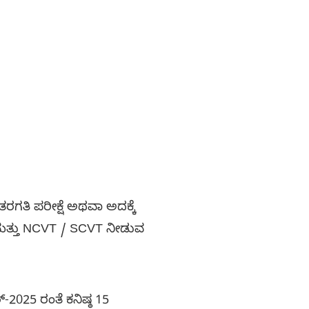
ಗತಿ ಪರೀಕ್ಷೆ ಅಥವಾ ಅದಕ್ಕೆ
ು ಮತ್ತು NCVT / SCVT ನೀಡುವ
2025 ರಂತೆ ಕನಿಷ್ಠ 15