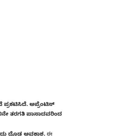
ರಕಟಿಸಿದೆ. ಅಪ್ರೆಂಟಿಸ್
0ನೇ ತರಗತಿ ಪಾಸಾದವರಿಂದ
ದು ದೊಡ್ಡ ಅವಕಾಶ.
ಈ