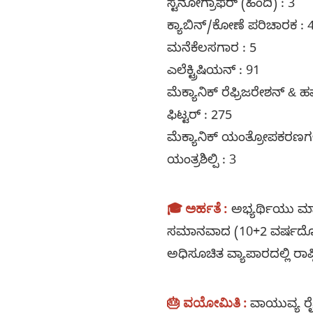
ಸ್ಟೆನೋಗ್ರಾಫರ್ (ಹಿಂದಿ) : 3
ಕ್ಯಾಬಿನ್/ಕೋಣೆ ಪರಿಚಾರಕ : 
ಮನೆಕೆಲಸಗಾರ : 5
ಎಲೆಕ್ಟ್ರಿಷಿಯನ್ : 91
ಮೆಕ್ಯಾನಿಕ್ ರೆಫ್ರಿಜರೇಶನ್ & 
ಫಿಟ್ಟರ್ : 275
ಮೆಕ್ಯಾನಿಕ್ ಯಂತ್ರೋಪಕರಣಗಳ
ಯಂತ್ರಶಿಲ್ಪಿ : 3
🎓 ಅರ್ಹತೆ :
ಅಭ್ಯರ್ಥಿಯು ಮಾ
ಸಮಾನವಾದ (10+2 ವರ್ಷದೊಳಗಿನ
ಅಧಿಸೂಚಿತ ವ್ಯಾಪಾರದಲ್ಲಿ ರಾಷ
🎂 ವಯೋಮಿತಿ :
ವಾಯುವ್ಯ ರೈ