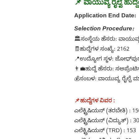
📌
ವಾಯುವ್ಯ ರೈಲ್ವೆ ಹ
Application End Date:
Selection Procedure:
🏛️ಸಂಸ್ಥೆಯ ಹೆಸರು: ವಾಯುವ್ಯ 
🧾ಹುದ್ದೆಗಳ ಸಂಖ್ಯೆ: 2162
📍ಉದ್ಯೋಗ ಸ್ಥಳ: ಜೋಧ್‌ಪುರ,
👨‍💼ಹುದ್ದೆ ಹೆಸರು: ಸಅಪ್ರೆಂಟ
💰ಸಂಬಳ: ವಾಯುವ್ಯ ರೈಲ್ವೆ
📌
ಹುದ್ದೆಗಳ ವಿವರ :
ಎಲೆಕ್ಟ್ರಿಷಿಯನ್ (ತರಬೇತಿ) : 1
ಎಲೆಕ್ಟ್ರಿಷಿಯನ್ (ವಿದ್ಯುತ್) : 3
ಎಲೆಕ್ಟ್ರಿಷಿಯನ್ (TRD) : 153