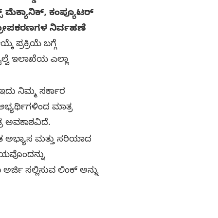
್ಸ್ ಮೆಕ್ಯಾನಿಕ್, ಕಂಪ್ಯೂಟರ್
ತ್ರೋಪಕರಣಗಳ ನಿರ್ವಹಣೆ
 ಪ್ರಕ್ರಿಯೆ ಬಗ್ಗೆ
ಲ್ವೆ ಇಲಾಖೆಯ ಎಲ್ಲಾ
ು ನಿಮ್ಮ ಸರ್ಕಾರ
್ಯರ್ಥಿಗಳಿಂದ ಮಾತ್ರ
್ರ ಅವಕಾಶವಿದೆ.
 ಅಭ್ಯಾಸ ಮತ್ತು ಸರಿಯಾದ
ಾಯವೊಂದನ್ನು
ಜಿ ಸಲ್ಲಿಸುವ ಲಿಂಕ್ ಅನ್ನು