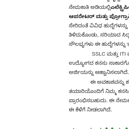
ನೇಮಕಾತಿ ಅಡಿಯಲ್ಲಿ
ಎಲೆಕ್ಟ್ರ
ಆಪರೇಟರ್ ಮತ್ತು ಪ್ರೋಗ್ರ
ಸೇರಿದಂತೆ ವಿವಿಧ ಹುದ್ದೆಗಳನ್ನು 
ತಿಳಿದುಕೊಂಡು, ಸರಿಯಾದ ಸಿದ್
ಸೌಲಭ್ಯಗಳು ಈ ಹುದ್ದೆಗಳನ್ನು ಇ
SSLC ಮತ್ತು ITI ಪಾಸಾದ
ಉದ್ಯೋಗದ ಕನಸು ಸಾಕಾರಗೊಳಿಸ
ಅರ್ಜಿಯನ್ನು ಆಹ್ವಾನಿಸಲಾಗಿದೆ.
ಈ ಅವಕಾಶವನ್ನು ಕಳೆದುಕೊಳ
ತಯಾರಿಯೊಂದಿಗೆ ನಿಮ್ಮ ಕನಸ
ಪ್ರಾರಂಭಿಸಬಹುದು. ಈ ನೇಮಕಾ
ಈ ಕೆಳೆಗೆ ನೀಡಲಾಗಿದೆ.