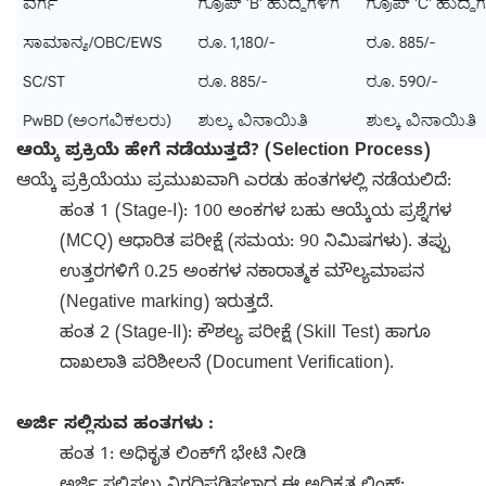
ಆಯ್ಕೆ ಪ್ರಕ್ರಿಯೆ ಹೇಗೆ ನಡೆಯುತ್ತದೆ? (Selection Process)
ಆಯ್ಕೆ ಪ್ರಕ್ರಿಯೆಯು ಪ್ರಮುಖವಾಗಿ ಎರಡು ಹಂತಗಳಲ್ಲಿ ನಡೆಯಲಿದೆ:
ಹಂತ 1 (Stage-I): 100 ಅಂಕಗಳ ಬಹು ಆಯ್ಕೆಯ ಪ್ರಶ್ನೆಗಳ
(MCQ) ಆಧಾರಿತ ಪರೀಕ್ಷೆ (ಸಮಯ: 90 ನಿಮಿಷಗಳು). ತಪ್ಪು
ಉತ್ತರಗಳಿಗೆ 0.25 ಅಂಕಗಳ ನಕಾರಾತ್ಮಕ ಮೌಲ್ಯಮಾಪನ
(Negative marking) ಇರುತ್ತದೆ.
ಹಂತ 2 (Stage-II): ಕೌಶಲ್ಯ ಪರೀಕ್ಷೆ (Skill Test) ಹಾಗೂ
ದಾಖಲಾತಿ ಪರಿಶೀಲನೆ (Document Verification).
ಅರ್ಜಿ ಸಲ್ಲಿಸುವ ಹಂತಗಳು :
ಹಂತ 1: ಅಧಿಕೃತ ಲಿಂಕ್‌ಗೆ ಭೇಟಿ ನೀಡಿ