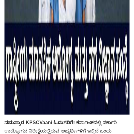
ನಮಸ್ಕಾರ KPSCVaani ಓದುಗರಿಗೆ!
ಕರ್ನಾಟಕದಲ್ಲಿ ಸರ್ಕಾರಿ
ಉದ್ಯೋಗದ ನಿರೀಕ್ಷೆಯಲ್ಲಿರುವ ಅಭ್ಯರ್ಥಿಗಳಿಗೆ ಇಲ್ಲಿದೆ ಒಂದು