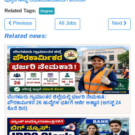
ಪುಸ್ತಕಗಳನ್ನು ರಿಯಾಯಿತಿಯೊಂದಿಗೆ ಖರೀದಿಸಿ
Related Tags:
Degree
Previous
All Jobs
Next
Related news:
ಬೆಂಗಳೂರು ಗ್ರಾಮಾಂತರ ಜಿಲ್ಲೆಯಲ್ಲಿ ಭರ್ಜರಿ ನೇಮಕಾತಿ:
ಪೌರಕಾರ್ಮಿಕರ 26 ಹುದ್ದೆಗಳ ಭರ್ತಿಗೆ ಅರ್ಜಿ ಆಹ್ವಾನ (ಆಗಸ್ಟ್ 24
ಕೊನೆ ದಿನ)