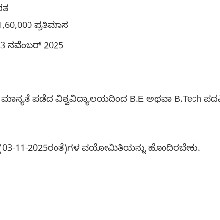
ರತ
₹1,60,000 ಪ್ರತಿಮಾಸ
3 ನವೆಂಬರ್ 2025
ಗಳು ಮಾನ್ಯತೆ ಪಡೆದ ವಿಶ್ವವಿದ್ಯಾಲಯದಿಂದ B.E ಅಥವಾ B.Tech ಪದ
ರ್ಷ (03-11-2025ರಂತೆ)ಗಳ ವಯೋಮಿತಿಯನ್ನು ಹೊಂದಿರಬೇಕು.