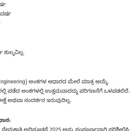
ರ್ಷ
 ವರ್ಷ
ಷ
ಶುಲ್ಕವಿಲ್ಲ.
 Engineering) ಅಂಕಗಳ ಆಧಾರದ ಮೇಲೆ ಮಾತ್ರ ಆಯ್ಕೆ.
್ಲಿ ಪಡೆದ ಅಂಕಗಳಲ್ಲಿ ಉತ್ತಮವಾದದ್ದು ಪರಿಗಣನೆಗೆ ಒಳಪಡಲಿದೆ.
ರೀಕ್ಷೆ ಅಥವಾ ಸಂದರ್ಶನ ಇರುವುದಿಲ್ಲ.
ಿಧಾನ:
ೇಮಕಾತಿ ಅಧಿಸೂಚನೆ 2025 ಅನ್ನು ಸಂಪೂರ್ಣವಾಗಿ ಪರಿಶೀಲಿಸಿ ಮ