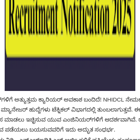
ಗಳಿಗೆ ಅತ್ಯುತ್ತಮ ಕ್ಯಾರಿಯರ್ ಅವಕಾಶ ಬಂದಿದೆ! NHIDCL ನೇಮಕಾತ
ಮ್ಯಾನೇಜರ್ ಹುದ್ದೆಗಳು ಟೆಕ್ನಿಕಲ್ ವಿಭಾಗದಲ್ಲಿ ತುಂಬಲಾಗುತ್ತವೆ. ಈ
ನಲ್ಲಿ ಕೆಲಸ ಮಾಡಲು ಇಚ್ಛಿಸುವ ಯುವ ಎಂಜಿನಿಯರ್‌ಗಳಿಗೆ ಆದರ್ಶವಾಗಿವೆ.
 ಅನುಭವ ಪಡೆಯಲು ಬಯಸುವವರಿಗೆ ಇದು ಅದ್ಭುತ ಸಂಧರ್ಭ.