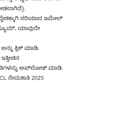
ೀಡಲಾಗಿದೆ).
ದೇಶಕ್ಕಾಗಿ ಸರಿಯಾದ ಇಮೇಲ್
ರೆಸ್ಯೂಮ್, ಯಾವುದೇ
ನ್ನು ಕ್ಲಿಕ್ ಮಾಡಿ.
ಇತ್ತೀಚಿನ
ರತಿಗಳನ್ನು ಅಪ್‌ಲೋಡ್ ಮಾಡಿ.
IDCL ನೇಮಕಾತಿ 2025