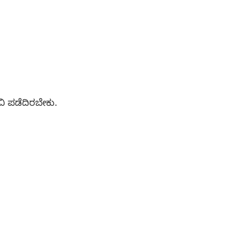
ವಿ ಪಡೆದಿರಬೇಕು.