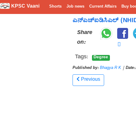
KPSC Vaani
Shorts
Job news
Current Affairs
Buy bo
ಎನ್‌ಎಚ್‌ಐಡಿಸಿಎಲ್ (NHIDC
Share
on:
Tags:
Degree
Published by:
Bhagya R K
|
Date:
Previous