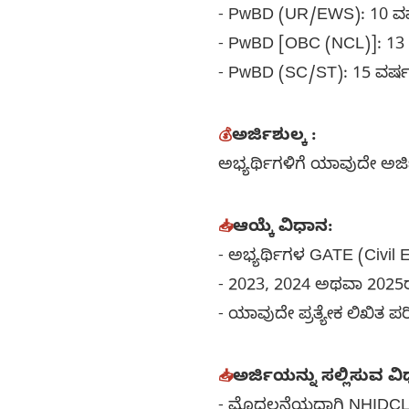
- PwBD (UR/EWS): 10 ವ
- PwBD [OBC (NCL)]: 13
- PwBD (SC/ST): 15 ವರ್
💰
ಅರ್ಜಿಶುಲ್ಕ :
ಅಭ್ಯರ್ಥಿಗಳಿಗೆ ಯಾವುದೇ ಅರ್ಜಿ 
📥
ಆಯ್ಕೆ ವಿಧಾನ:
- ಅಭ್ಯರ್ಥಿಗಳ GATE (Civil
- 2023, 2024 ಅಥವಾ 2025ರಲ
- ಯಾವುದೇ ಪ್ರತ್ಯೇಕ ಲಿಖಿತ ಪ
📥
ಅರ್ಜಿಯನ್ನು ಸಲ್ಲಿಸುವ ವ
- ಮೊದಲನೆಯದಾಗಿ NHIDCL ನ