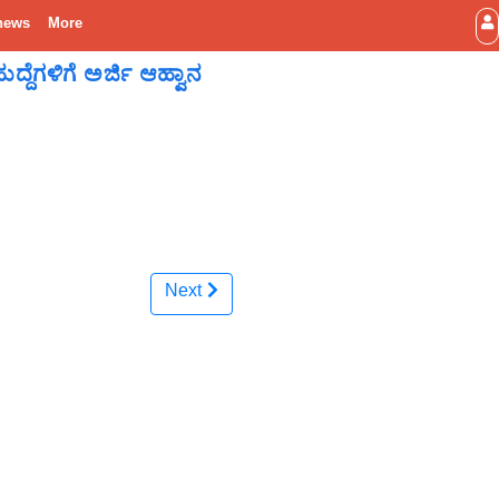
news
More
್ದೆಗಳಿಗೆ ಅರ್ಜಿ ಆಹ್ವಾನ
Next