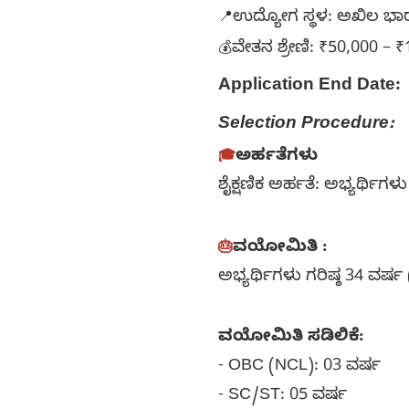
📍
ಉದ್ಯೋಗ ಸ್ಥಳ: ಅಖಿಲ ಭಾ
💰
ವೇತನ ಶ್ರೇಣಿ: ₹50,000 – 
Application End Date:
Selection Procedure:
🎓
ಅರ್ಹತೆಗಳು
ಶೈಕ್ಷಣಿಕ ಅರ್ಹತೆ: ಅಭ್ಯರ್ಥಿ
🎂
ವಯೋಮಿತಿ :
ಅಭ್ಯರ್ಥಿಗಳು ಗರಿಷ್ಠ 34 ವ
ವಯೋಮಿತಿ ಸಡಿಲಿಕೆ:
- OBC (NCL): 03 ವರ್ಷ
- SC/ST: 05 ವರ್ಷ