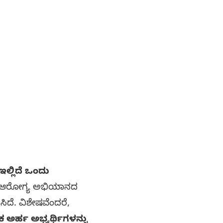
ಇಲ್ಲಿದೆ ಒಂದು
ೀಯ ಆರೋಗ್ಯ ಅಭಿಯಾನದ
ಿದೆ. ವಿಶೇಷವೆಂದರೆ,
 ಅರ್ಹ ಅಭ್ಯರ್ಥಿಗಳನ್ನು