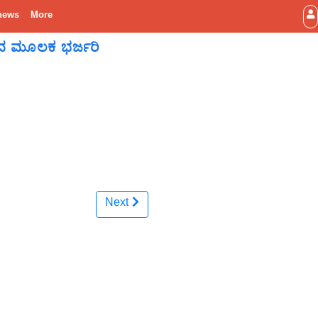
news
More
ನದ ಮೂಲಕ ಭರ್ಜರಿ
Next