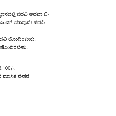
ಜ್ಞಾನದಲ್ಲಿ ಪದವಿ ಅಥವಾ ಬಿ-
ದೊಂದಿಗೆ ಯಾವುದೇ ಪದವಿ
ವಿ ಹೊಂದಿರಬೇಕು.
ಿ ಹೊಂದಿರಬೇಕು.
3,100/-.
ಲೆ ಮಾಸಿಕ ವೇತನ