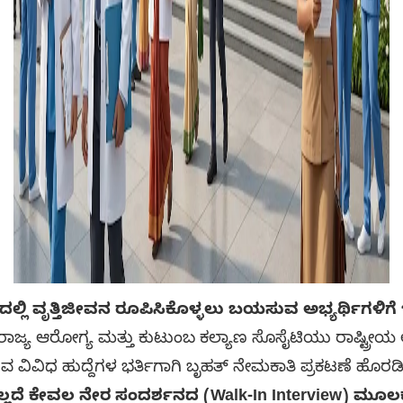
ದಲ್ಲಿ ವೃತ್ತಿಜೀವನ ರೂಪಿಸಿಕೊಳ್ಳಲು ಬಯಸುವ ಅಭ್ಯರ್ಥಿಗಳಿಗೆ 
ರಾಜ್ಯ ಆರೋಗ್ಯ ಮತ್ತು ಕುಟುಂಬ ಕಲ್ಯಾಣ ಸೊಸೈಟಿಯು ರಾಷ್ಟ್ರ
 ವಿವಿಧ ಹುದ್ದೆಗಳ ಭರ್ತಿಗಾಗಿ ಬೃಹತ್ ನೇಮಕಾತಿ ಪ್ರಕಟಣೆ ಹೊರಡಿಸ
ಲ್ಲದೆ ಕೇವಲ ನೇರ ಸಂದರ್ಶನದ (Walk-In Interview) ಮೂಲಕ