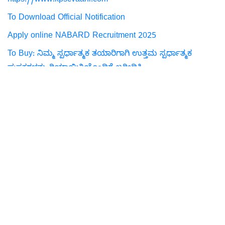
https://www.kpscvaani.com
To Download Official Notification
Apply online NABARD Recruitment 2025
To Buy: ನಿಮ್ಮ ಸ್ಪರ್ಧಾತ್ಮಕ ತಯಾರಿಗಾಗಿ ಉತ್ತಮ ಸ್ಪರ್ಧಾತ್ಮಕ
ಪುಸ್ತಕಗಳನ್ನು ರಿಯಾಯಿತಿಯೊಂದಿಗೆ ಖರೀದಿಸಿ
NABARD ನೇಮಕಾತಿ 2025,
ವ್ಯವಸ್ಥಾಪಕ ಗ್ರೇಡ್ A ಹುದ್ದೆಗಳು,
ನಾಬಾರ್ಡ್ ಮ್ಯಾನೇಜರ್ ಅರ್ಜಿ,
NABARD ಆನ್‌ಲೈನ್ ಅರ್ಜಿ,
ಬ್ಯಾಂಕಿಂಗ್ ನೇಮಕಾತಿ,
ಕೃಷಿ ಬ್ಯಾಂಕ್ ಹುದ್ದೆಗಳು,
NABARD ಪರೀಕ್ಷೆ ಸಿಲೆಬಸ್,
ಸರ್ಕಾರಿ ಬ್ಯಾಂಕ್ ಉದ್ಯೋಗ,
ಗ್ರಾಮೀಣ ಬ್ಯಾಂಕಿಂಗ್ ಕ್ಯಾರಿಯರ್
Related Tags:
Degree