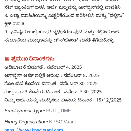
7. ನಿಮ್ಮ ವರ್ಗದ ಪ್ರಕಾರ ಡೆಬಿಟ್ ಕಾರ್ಡ್, ಕ್ರೆಡಿಟ್ ಕಾರ್ಡ್ ಅಥವಾ
ನೆಟ್ ಬ್ಯಾಂಕಿಂಗ್ ಬಳಸಿ ಅರ್ಜಿ ಶುಲ್ಕವನ್ನು ಆನ್‌ಲೈನ್‌ನಲ್ಲಿ ಪಾವತಿಸಿ.
8. ಎಲ್ಲಾ ಮಾಹಿತಿಯನ್ನು ಎಚ್ಚರಿಕೆಯಿಂದ ಪರಿಶೀಲಿಸಿ ಮತ್ತು "ಸಲ್ಲಿಸು"
ಕ್ಲಿಕ್ ಮಾಡಿ .
9. ಭವಿಷ್ಯದ ಉಲ್ಲೇಖಕ್ಕಾಗಿ ದೃಢೀಕರಣ ಪುಟ ಮತ್ತು ಸಲ್ಲಿಸಿದ ಅರ್ಜಿ
ನಮೂನೆಯ ಮುದ್ರಣವನ್ನು ಡೌನ್‌ಲೋಡ್ ಮಾಡಿ ತೆಗೆದುಕೊಳ್ಳಿ.
📅 ಪ್ರಮುಖ ದಿನಾಂಕಗಳು:
ಅಧಿಸೂಚನೆ ಬಿಡುಗಡೆ : ನವೆಂಬರ್ 4, 2025
ಆನ್‌ಲೈನ್ ಅರ್ಜಿ ಸಲ್ಲಿಕೆ ಆರಂಭ : ನವೆಂಬರ್ 8, 2025
ನೋಂದಣಿ ಕೊನೆಯ ದಿನಾಂಕ : ನವೆಂಬರ್ 30, 2025
ಶುಲ್ಕ ಪಾವತಿ ಕೊನೆಯ ದಿನಾಂಕ : ನವೆಂಬರ್ 30, 2025
ನಿಮ್ಮ ಅರ್ಜಿಯನ್ನು ಮುದ್ರಿಸಲು ಕೊನೆಯ ದಿನಾಂಕ : 15/12/2025
Employment Type:
FULL_TIME
Hiring Organization:
KPSC Vaani