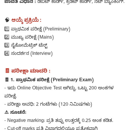
ಪಾವತಿ ವಿಧಾನ :
ಡೆಬಿಟ್ ಕಾರ್ಡ್, ಕ್ರೆಡಿಟ್ ಕಾರ್ಡ್, ನೆಟ್ ಬ್ಯಾಂಕಿಂಗ್.
ಆಯ್ಕೆ ಪ್ರಕ್ರಿಯೆ :
🧠
1️⃣ ಪ್ರಾಥಮಿಕ ಪರೀಕ್ಷೆ (Preliminary)
2️⃣ ಮುಖ್ಯ ಪರೀಕ್ಷೆ (Mains)
3️⃣ ಸೈಕೋಮೆಟ್ರಿಕ್ ಟೆಸ್ಟ್
4️⃣ ಸಂದರ್ಶನ (Interview)
🧾 ಪರೀಕ್ಷಾ ಮಾದರಿ :
🧾 1. ಪ್ರಾಥಮಿಕ ಪರೀಕ್ಷೆ (Preliminary Exam)
- ಇದು Online Objective Test ಆಗಿದ್ದು, ಒಟ್ಟು 200 ಅಂಕಗಳ
ಪರೀಕ್ಷೆ.
- ಪರೀಕ್ಷಾ ಅವಧಿ: 2 ಗಂಟೆಗಳು (120 ನಿಮಿಷಗಳು)
⚠️ ಸೂಚನೆ:
- Negative marking: ಪ್ರತಿ ತಪ್ಪು ಉತ್ತರಕ್ಕೆ 0.25 ಅಂಕ ಕಡಿತ.
- Cut-off marks ಪ್ರತಿ ವಿಭಾಗದಲ್ಲಿಯೂ ಪ್ರತ್ಯೇಕವಾಗಿ