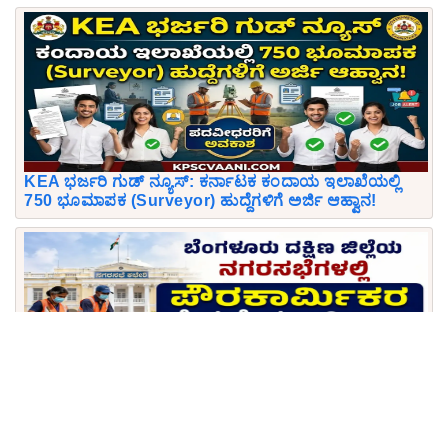
KEA ಭರ್ಜರಿ ಗುಡ್ ನ್ಯೂಸ್: ಕರ್ನಾಟಕ ಕಂದಾಯ ಇಲಾಖೆಯಲ್ಲಿ
750 ಭೂಮಾಪಕ (Surveyor) ಹುದ್ದೆಗಳಿಗೆ ಅರ್ಜಿ ಆಹ್ವಾನ!
ಪರೀಕ್ಷೆ ಇಲ್ಲದೆ ಸರ್ಕಾರಿ ಕೆಲಸ: ಬೆಂಗಳೂರು ದಕ್ಷಿಣ ಜಿಲ್ಲೆಯ
ನಗರಸಭೆಗಳಲ್ಲಿ 102 ಪೌರಕಾರ್ಮಿಕ ಹುದ್ದೆಗಳಿಗೆ ಅರ್ಜಿ ಆಹ್ವಾನ