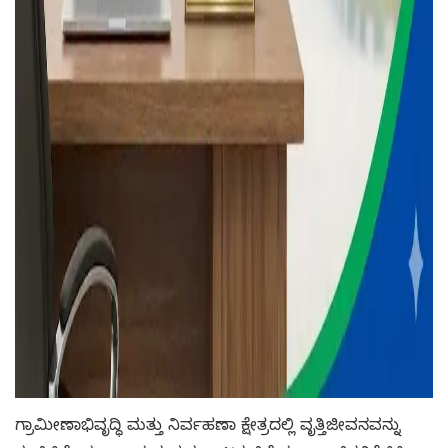
ಗ್ರಾಮೀಣಾಭಿವೃದ್ಧಿ ಮತ್ತು ನಿರ್ವಹಣಾ ಕ್ಷೇತ್ರದಲ್ಲಿ ವೃತ್ತಿಜೀವನವನ್ನು