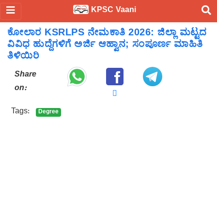
KPSC Vaani
ಕೋಲಾರ KSRLPS ನೇಮಕಾತಿ 2026: ಜಿಲ್ಲಾ ಮಟ್ಟದ
ವಿವಿಧ ಹುದ್ದೆಗಳಿಗೆ ಅರ್ಜಿ ಆಹ್ವಾನ; ಸಂಪೂರ್ಣ ಮಾಹಿತಿ
ತಿಳಿಯಿರಿ
Share
on:
Tags:
Degree