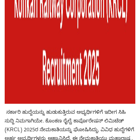
ಸರ್ಕಾರಿ ಹುದ್ದೆಯನ್ನು ಹುಡುಕುತ್ತಿರುವ ಅಭ್ಯರ್ಥಿಗಳಿಗೆ ಇದೀಗ ಸಿಹಿ
ಸುದ್ದಿ ನಿಮಗಾಗಿಯೇ. ಕೊಂಕಣ ರೈಲ್ವೆ ಕಾರ್ಪೊರೇಷನ್ ಲಿಮಿಟೆಡ್
(KRCL) 2025ರ ನೇಮಕಾತಿಯನ್ನು ಘೋಷಿಸಿದ್ದು, ವಿವಿಧ ಹುದ್ದೆಗಳಿಗೆ
ಅರ್ಹ ಅಭ್ಯರ್ಥಿಗಳನ್ನು ಆಹ್ವಾನಿಸಿದೆ. ಈ ನೇಮಕಾತಿಯು ಮಹಾರಾಷ್ಟ್ರ,