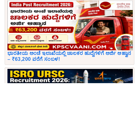
ಭಾರತೀಯ ಅಂಚೆ ಇಲಾಖೆಯಲ್ಲಿ ಚಾಲಕರ ಹುದ್ದೆಗಳಿಗೆ ಅರ್ಜಿ ಆಹ್ವಾನ
– ₹63,200 ವರೆಗೆ ಸಂಬಳ!
ISRO URSC Recruitment 2026: ಇಸ್ರೋ ಯು.ಆರ್. ರಾವ್
ಉಪಗ್ರಹ ಕೇಂದ್ರದಲ್ಲಿ 410 ಅಪ್ರೆಂಟಿಸ್ ಹುದ್ದೆಗಳ ಬಂಪರ್
ನೇಮಕಾತಿ! ಅರ್ಹತೆ, ವೇತನ, ಅರ್ಜಿ ಸಲ್ಲಿಸುವ ಲಿಂಕ್ ಇಲ್ಲಿದೆ