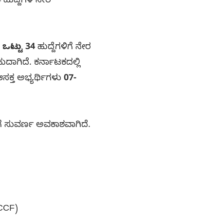
 ಹುದ್ದೆಗಳ ನೇರ
ಒಟ್ಟು 34
ಹುದ್ದೆಗಳಿಗೆ ನೇರ
ದಾಗಿದೆ. ಕರ್ನಾಟಕದಲ್ಲಿ
ಸಕ್ತ ಅಭ್ಯರ್ಥಿಗಳು
07-
ೆ ಸುವರ್ಣ ಅವಕಾಶವಾಗಿದೆ.
SCCF)