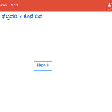
news
More
ಫೆಬ್ರವರಿ 7 ಕೊನೆ ದಿನ
Next