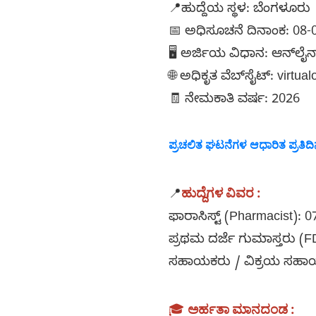
📍ಹುದ್ದೆಯ ಸ್ಥಳ: ಬೆಂಗಳೂರು
📅 ಅಧಿಸೂಚನೆ ದಿನಾಂಕ: 08-
🖥️ ಅರ್ಜಿಯ ವಿಧಾನ: ಆನ್‌ಲೈನ
🌐 ಅಧಿಕೃತ ವೆಬ್‌ಸೈಟ್: virtu
🧾 ನೇಮಕಾತಿ ವರ್ಷ: 2026
ಪ್ರಚಲಿತ ಘಟನೆಗಳ ಆಧಾರಿತ ಪ್ರತಿದಿನದ
ಹುದ್ದೆ
ಗಳ ವಿವರ :
📍
ಫಾರಾಸಿಸ್ಟ್ (Pharmacist): 07
ಪ್ರಥಮ ದರ್ಜೆ ಗುಮಾಸ್ತರು (FD
ಸಹಾಯಕರು / ವಿಕ್ರಯ ಸಹಾಯಕ
🎓
ಅರ್ಹತಾ ಮಾನದಂಡ :