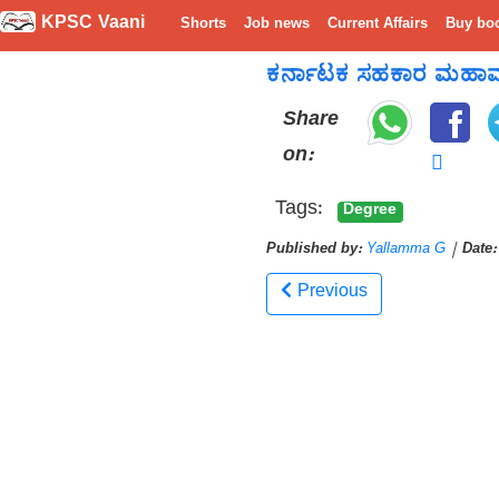
KPSC Vaani
Shorts
Job news
Current Affairs
Buy bo
ಕರ್ನಾಟಕ ಸಹಕಾರ ಮಹಾಮಂಡಳ(
Share
on:
Tags:
Degree
Published by:
Yallamma G
|
Date:
Previous