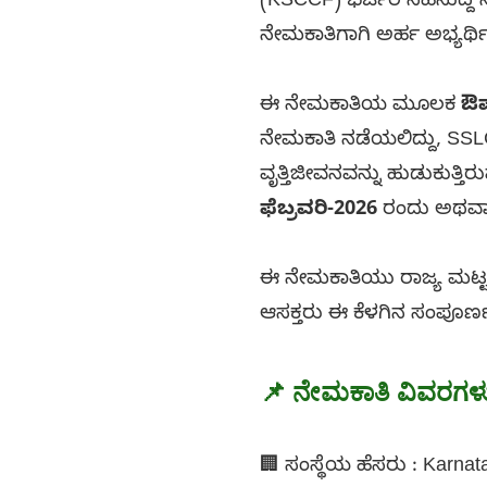
(KSCCF) ಭರ್ಜರಿ ಸಿಹಿಸುದ್ದ
ನೇಮಕಾತಿಗಾಗಿ ಅರ್ಹ ಅಭ್ಯರ್ಥ
ಈ ನೇಮಕಾತಿಯ ಮೂಲಕ
ಔಷ
ನೇಮಕಾತಿ ನಡೆಯಲಿದ್ದು, SSLC
ವೃತ್ತಿಜೀವನವನ್ನು ಹುಡುಕುತ್
ಫೆಬ್ರವರಿ-2026
ರಂದು ಅಥವಾ ಮ
ಈ ನೇಮಕಾತಿಯು ರಾಜ್ಯ ಮಟ್ಟದ
ಆಸಕ್ತರು ಈ ಕೆಳಗಿನ ಸಂಪೂರ್ಣ
📌 ನೇಮಕಾತಿ ವಿವರಗಳ
🏢 ಸಂಸ್ಥೆಯ ಹೆಸರು : Karna