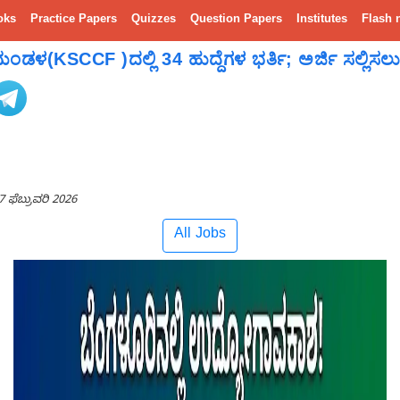
oks
Practice Papers
Quizzes
Question Papers
Institutes
Flash 
KSCCF )ದಲ್ಲಿ 34 ಹುದ್ದೆಗಳ ಭರ್ತಿ; ಅರ್ಜಿ ಸಲ್ಲಿಸಲು 
7 ಫೆಬ್ರುವರಿ 2026
All Jobs