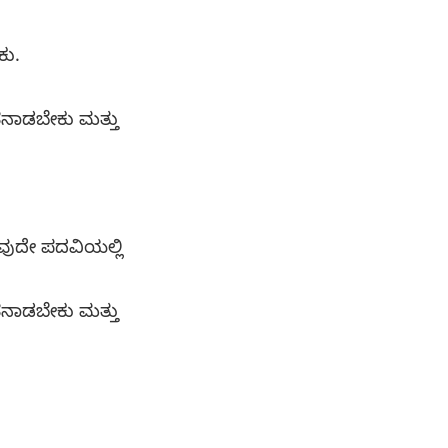
ಕು.
ಾತನಾಡಬೇಕು ಮತ್ತು
ವುದೇ ಪದವಿಯಲ್ಲಿ
ಾತನಾಡಬೇಕು ಮತ್ತು