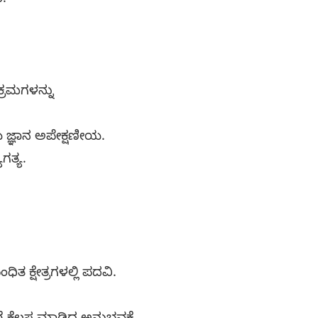
ು.
್ರಮಗಳನ್ನು
ಯ ಜ್ಞಾನ ಅಪೇಕ್ಷಣೀಯ.
ತ್ಯ.
ತ ಕ್ಷೇತ್ರಗಳಲ್ಲಿ ಪದವಿ.