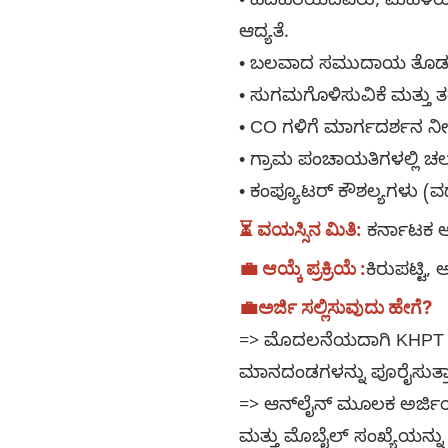
• ಹದಿಹರೆಯದವರು, ಮಹಿಳೆಯ
ಆದ್ಯತೆ.
• ಬಲವಾದ ಸಮುದಾಯ ತೊಡಗಿಸಿ
• ಸುಗಮಗೊಳಿಸುವಿಕೆ ಮತ್ತು ತ
• CO ಗಳಿಗೆ ಮಾರ್ಗದರ್ಶನ ನೀ
• ಗ್ರಾಮ ಪಂಚಾಯತಿಗಳಲ್ಲಿ ಚಲನಶ
• ಕಂಪ್ಯೂಟರ್ ಕೌಶಲ್ಯಗಳು (ವರ
⏳ ವಯಸ್ಸಿನ ಮಿತಿ
:
ಕರ್ನಾಟಕ ಆ
💼 ಆಯ್ಕೆ ಪ್ರಕ್ರಿಯೆ :
ಕಿರುಪಟ್ಟಿ
💼
ಅರ್ಜಿ ಸಲ್ಲಿಸುವುದು ಹೇಗೆ?
=> ಮೊದಲನೆಯದಾಗಿ KHPT ನೇ
ಮಾನದಂಡಗಳನ್ನು ಪೂರೈಸುತ್ತಾರ
=> ಆನ್‌ಲೈನ್ ಮೂಲಕ ಅರ್ಜಿ
ಮತ್ತು ಮೊಬೈಲ್ ಸಂಖ್ಯೆಯನ್ನು 