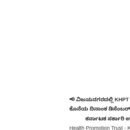
📢 ವಿಜಯನಗರದಲ್ಲಿ KHPT ನೇ
ಕೊನೆಯ ದಿನಾಂಕ ಡಿಸೆಂಬರ್
ಕರ್ನಾಟಕ ಸರ್ಕಾರಿ ಉದ್ಯ
Health Promotion Trust