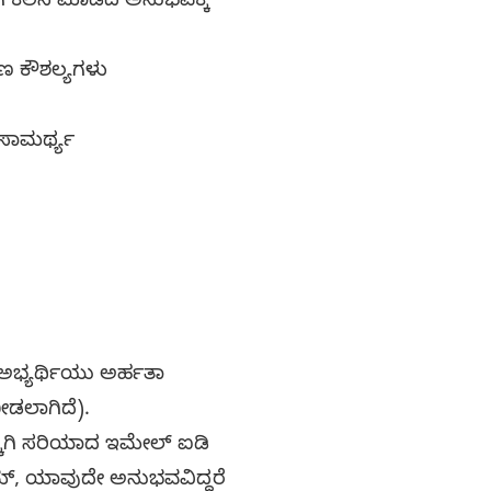
 ಕೆಲಸ ಮಾಡಿದ ಅನುಭವಕ್ಕೆ
ಣ ಕೌಶಲ್ಯಗಳು
ಸಾಮರ್ಥ್ಯ
ಅಭ್ಯರ್ಥಿಯು ಅರ್ಹತಾ
ೀಡಲಾಗಿದೆ).
ಕಾಗಿ ಸರಿಯಾದ ಇಮೇಲ್ ಐಡಿ
್ಯೂಮ್, ಯಾವುದೇ ಅನುಭವವಿದ್ದರೆ