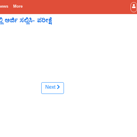
news
More
ರ್ಜಿ ಸಲ್ಲಿಸಿ- ಪರೀಕ್ಷೆ
Next