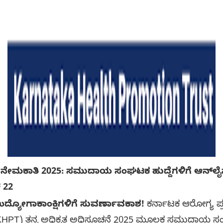
ಮಕಾತಿ 2025: ಸಮುದಾಯ ಸಂಘಟಕ ಹುದ್ದೆಗಳಿಗೆ ಆನ್‌ಲೈನ್‌ನಲ್
 22
ೋಗಾಕಾಂಕ್ಷಿಗಳಿಗೆ ಸುವರ್ಣಾವಕಾಶ!
ಕರ್ನಾಟಕ ಆರೋಗ್ಯ ಪ್ರಚ
 - KHPT) ತನ್ನ ಅಧಿಕೃತ ಅಧಿಸೂಚನೆ 2025 ಮೂಲಕ ಸಮುದಾಯ 