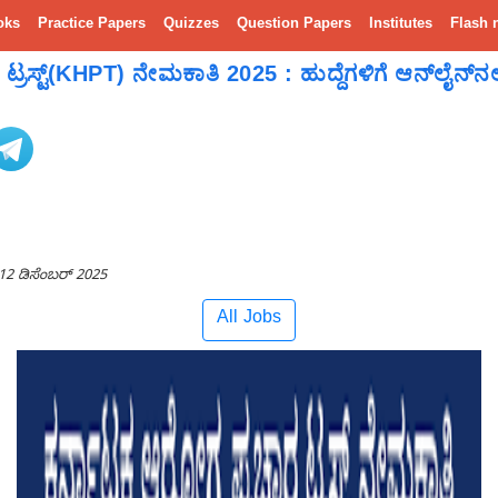
oks
Practice Papers
Quizzes
Question Papers
Institutes
Flash 
ಸ್ಟ್(KHPT) ನೇಮಕಾತಿ 2025 : ಹುದ್ದೆಗಳಿಗೆ ಆನ್‌ಲೈನ್‌ನಲ್ಲಿ ಅ
12 ಡಿಸೆಂಬರ್ 2025
All Jobs