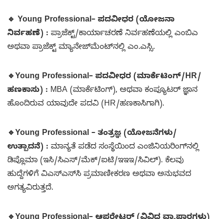
🔹
Young Professional– ಪದವೀಧರ (ಯೋಜನಾ
ನಿರ್ವಹಣೆ) :
ಪ್ರಾಜೆಕ್ಟ್/ಕಾರ್ಯಾಚರಣೆ ನಿರ್ವಹಣೆಯಲ್ಲಿ ಎಂಬಿಎ
ಅಥವಾ ಪ್ರಾಜೆಕ್ಟ್ ಮ್ಯಾನೇಜ್‌ಮೆಂಟ್‌ನಲ್ಲಿ ಎಂ.ಎಸ್ಸಿ.
🔹
Young Professional– ಪದವೀಧರ (ಮಾರ್ಕೆಟಿಂಗ್/HR/
ಹಣಕಾಸು) :
MBA (ಮಾರ್ಕೆಟಿಂಗ್), ಅಥವಾ ಕಂಪ್ಯೂಟರ್ ಜ್ಞಾನ
ಹೊಂದಿರುವ ಯಾವುದೇ ಪದವಿ (HR/ಹಣಕಾಸಿಗಾಗಿ).
🔹
Young Professional – ತಂತ್ರಜ್ಞ (ಯೋಜನೆಗಳು/
ಉತ್ಪಾದನೆ) :
ಮಾನ್ಯತೆ ಪಡೆದ ಸಂಸ್ಥೆಯಿಂದ ಎಂಜಿನಿಯರಿಂಗ್‌ನಲ್ಲಿ
ಡಿಪ್ಲೊಮಾ (ಇಸಿ/ಸಿಎಸ್/ಮೆಕ್/ಐಟಿ/ಇಇಇ/ಸಿವಿಲ್). ಕೆಲವು
ಹುದ್ದೆಗಳಿಗೆ ವಿಎಸ್‌ಎಸ್‌ಸಿ ಪ್ರಮಾಣೀಕರಣ ಅಥವಾ ಅನುಭವದ
ಅಗತ್ಯವಿರುತ್ತದೆ.
🔹
Young Professional– ಆಪರೇಟರ್ (ವಿವಿಧ ವ್ಯಾಪಾರಗಳು)