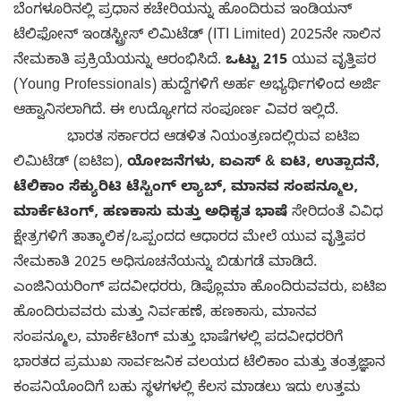
ಬೆಂಗಳೂರಿನಲ್ಲಿ ಪ್ರಧಾನ ಕಚೇರಿಯನ್ನು ಹೊಂದಿರುವ ಇಂಡಿಯನ್
ಟೆಲಿಫೋನ್ ಇಂಡಸ್ಟ್ರೀಸ್ ಲಿಮಿಟೆಡ್ (ITI Limited) 2025ನೇ ಸಾಲಿನ
ನೇಮಕಾತಿ ಪ್ರಕ್ರಿಯೆಯನ್ನು ಆರಂಭಿಸಿದೆ.
ಒಟ್ಟು 215
ಯುವ ವೃತ್ತಿಪರ
(Young Professionals) ಹುದ್ದೆಗಳಿಗೆ ಅರ್ಹ ಅಭ್ಯರ್ಥಿಗಳಿಂದ ಅರ್ಜಿ
ಆಹ್ವಾನಿಸಲಾಗಿದೆ. ಈ ಉದ್ಯೋಗದ ಸಂಪೂರ್ಣ ವಿವರ ಇಲ್ಲಿದೆ.
ಭಾರತ ಸರ್ಕಾರದ ಆಡಳಿತ ನಿಯಂತ್ರಣದಲ್ಲಿರುವ ಐಟಿಐ
ಲಿಮಿಟೆಡ್ (ಐಟಿಐ),
ಯೋಜನೆಗಳು, ಐಎಸ್ & ಐಟಿ, ಉತ್ಪಾದನೆ,
ಟೆಲಿಕಾಂ ಸೆಕ್ಯುರಿಟಿ ಟೆಸ್ಟಿಂಗ್ ಲ್ಯಾಬ್, ಮಾನವ ಸಂಪನ್ಮೂಲ,
ಮಾರ್ಕೆಟಿಂಗ್, ಹಣಕಾಸು ಮತ್ತು ಅಧಿಕೃತ ಭಾಷೆ
ಸೇರಿದಂತೆ ವಿವಿಧ
ಕ್ಷೇತ್ರಗಳಿಗೆ ತಾತ್ಕಾಲಿಕ/ಒಪ್ಪಂದದ ಆಧಾರದ ಮೇಲೆ ಯುವ ವೃತ್ತಿಪರ
ನೇಮಕಾತಿ 2025 ಅಧಿಸೂಚನೆಯನ್ನು ಬಿಡುಗಡೆ ಮಾಡಿದೆ.
ಎಂಜಿನಿಯರಿಂಗ್ ಪದವೀಧರರು, ಡಿಪ್ಲೊಮಾ ಹೊಂದಿರುವವರು, ಐಟಿಐ
ಹೊಂದಿರುವವರು ಮತ್ತು ನಿರ್ವಹಣೆ, ಹಣಕಾಸು, ಮಾನವ
ಸಂಪನ್ಮೂಲ, ಮಾರ್ಕೆಟಿಂಗ್ ಮತ್ತು ಭಾಷೆಗಳಲ್ಲಿ ಪದವೀಧರರಿಗೆ
ಭಾರತದ ಪ್ರಮುಖ ಸಾರ್ವಜನಿಕ ವಲಯದ ಟೆಲಿಕಾಂ ಮತ್ತು ತಂತ್ರಜ್ಞಾನ
ಕಂಪನಿಯೊಂದಿಗೆ ಬಹು ಸ್ಥಳಗಳಲ್ಲಿ ಕೆಲಸ ಮಾಡಲು ಇದು ಉತ್ತಮ