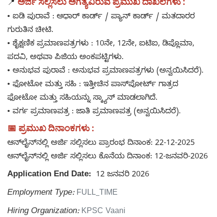
ಅರ್ಜಿ ಸಲ್ಲಿಸಲು ಅಗತ್ಯವಿರುವ ಪ್ರಮುಖ ದಾಖಲೆಗಳು :
📍
• ಐಡಿ ಪುರಾವೆ : ಆಧಾರ್ ಕಾರ್ಡ್ / ಪ್ಯಾನ್ ಕಾರ್ಡ್ / ಮತದಾರರ
ಗುರುತಿನ ಚೀಟಿ.
• ಶೈಕ್ಷಣಿಕ ಪ್ರಮಾಣಪತ್ರಗಳು : 10ನೇ, 12ನೇ, ಐಟಿಐ, ಡಿಪ್ಲೊಮಾ,
ಪದವಿ, ಅಥವಾ ಪಿಜಿಯ ಅಂಕಪಟ್ಟಿಗಳು.
• ಅನುಭವ ಪುರಾವೆ : ಅನುಭವ ಪ್ರಮಾಣಪತ್ರಗಳು (ಅನ್ವಯಿಸಿದರೆ).
• ಫೋಟೋ ಮತ್ತು ಸಹಿ : ಇತ್ತೀಚಿನ ಪಾಸ್‌ಪೋರ್ಟ್ ಗಾತ್ರದ
ಫೋಟೋ ಮತ್ತು ಸಹಿಯನ್ನು ಸ್ಕ್ಯಾನ್ ಮಾಡಲಾಗಿದೆ.
• ವರ್ಗ ಪ್ರಮಾಣಪತ್ರ : ಜಾತಿ ಪ್ರಮಾಣಪತ್ರ (ಅನ್ವಯಿಸಿದರೆ).
📅 ಪ್ರಮುಖ ದಿನಾಂಕಗಳು :
ಆನ್‌ಲೈನ್‌ನಲ್ಲಿ ಅರ್ಜಿ ಸಲ್ಲಿಸಲು ಪ್ರಾರಂಭ ದಿನಾಂಕ: 22-12-2025
ಆನ್‌ಲೈನ್‌ನಲ್ಲಿ ಅರ್ಜಿ ಸಲ್ಲಿಸಲು ಕೊನೆಯ ದಿನಾಂಕ: 12-ಜನವರಿ-2026
Application End Date:
12 ಜನವರಿ 2026
Employment Type:
FULL_TIME
Hiring Organization:
KPSC Vaani