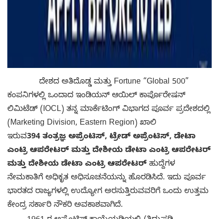
ದೇಶದ ಅತಿದೊಡ್ಡ ಮತ್ತು Fortune “Global 500”
ಕಂಪನಿಗಳಲ್ಲಿ ಒಂದಾದ ಇಂಡಿಯನ್ ಆಯಿಲ್ ಕಾರ್ಪೊರೇಷನ್
ಲಿಮಿಟೆಡ್ (IOCL) ತನ್ನ ಮಾರ್ಕೆಟಿಂಗ್ ವಿಭಾಗದ ಪೂರ್ವ ಪ್ರದೇಶದಲ್ಲಿ
(Marketing Division, Eastern Region) ಖಾಲಿ
ಇರುವ
394
ತಂತ್ರಜ್ಞ ಅಪ್ರೆಂಟಿಸ್, ಟ್ರೇಡ್ ಅಪ್ರೆಂಟಿಸ್, ಡೇಟಾ
ಎಂಟ್ರಿ ಆಪರೇಟರ್ ಮತ್ತು ದೇಶೀಯ ಡೇಟಾ ಎಂಟ್ರಿ ಆಪರೇಟರ್
ಮತ್ತು ದೇಶೀಯ ಡೇಟಾ ಎಂಟ್ರಿ ಆಪರೇಟರ್
ಹುದ್ದೆಗಳ
ನೇಮಕಾತಿಗೆ ಅಧಿಕೃತ ಅಧಿಸೂಚನೆಯನ್ನು ಹೊರಡಿಸಿದೆ. ಇದು ಪೂರ್ವ
ಭಾರತದ ರಾಜ್ಯಗಳಲ್ಲಿ ಉದ್ಯೋಗ ಅರಸುತ್ತಿರುವವರಿಗೆ ಒಂದು ಉತ್ತಮ
ಕೇಂದ್ರ ಸರ್ಕಾರಿ ನೌಕರಿ ಅವಕಾಶವಾಗಿದೆ.