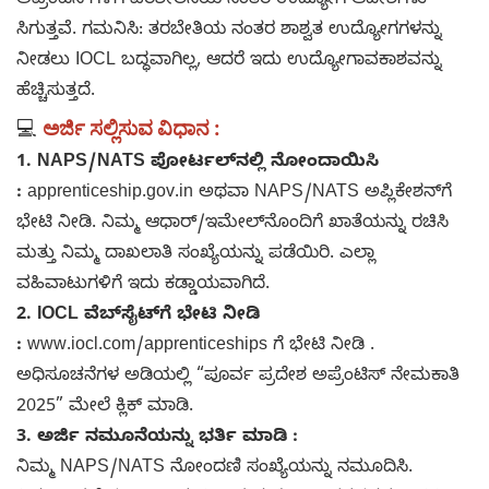
ಅಪ್ರೆಂಟಿಸ್‌ಗಳಿಗೆ ಪರಿಶೀಲನೆಯ ನಂತರ ಉದ್ಯೋಗ ಆದೇಶಗಳು
ಸಿಗುತ್ತವೆ. ಗಮನಿಸಿ: ತರಬೇತಿಯ ನಂತರ ಶಾಶ್ವತ ಉದ್ಯೋಗಗಳನ್ನು
ನೀಡಲು IOCL ಬದ್ಧವಾಗಿಲ್ಲ, ಆದರೆ ಇದು ಉದ್ಯೋಗಾವಕಾಶವನ್ನು
ಹೆಚ್ಚಿಸುತ್ತದೆ.
💻
ಅರ್ಜಿ ಸಲ್ಲಿಸುವ ವಿಧಾನ :
1. NAPS/NATS ಪೋರ್ಟಲ್‌ನಲ್ಲಿ ನೋಂದಾಯಿಸಿ
:
apprenticeship.gov.in ಅಥವಾ NAPS/NATS ಅಪ್ಲಿಕೇಶನ್‌ಗೆ
ಭೇಟಿ ನೀಡಿ. ನಿಮ್ಮ ಆಧಾರ್/ಇಮೇಲ್‌ನೊಂದಿಗೆ ಖಾತೆಯನ್ನು ರಚಿಸಿ
ಮತ್ತು ನಿಮ್ಮ ದಾಖಲಾತಿ ಸಂಖ್ಯೆಯನ್ನು ಪಡೆಯಿರಿ. ಎಲ್ಲಾ
ವಹಿವಾಟುಗಳಿಗೆ ಇದು ಕಡ್ಡಾಯವಾಗಿದೆ.
2. IOCL ವೆಬ್‌ಸೈಟ್‌ಗೆ ಭೇಟಿ ನೀಡಿ
:
www.iocl.com/apprenticeships ಗೆ ಭೇಟಿ ನೀಡಿ .
ಅಧಿಸೂಚನೆಗಳ ಅಡಿಯಲ್ಲಿ “ಪೂರ್ವ ಪ್ರದೇಶ ಅಪ್ರೆಂಟಿಸ್ ನೇಮಕಾತಿ
2025” ಮೇಲೆ ಕ್ಲಿಕ್ ಮಾಡಿ.
3. ಅರ್ಜಿ ನಮೂನೆಯನ್ನು ಭರ್ತಿ ಮಾಡಿ :
ನಿಮ್ಮ NAPS/NATS ನೋಂದಣಿ ಸಂಖ್ಯೆಯನ್ನು ನಮೂದಿಸಿ.