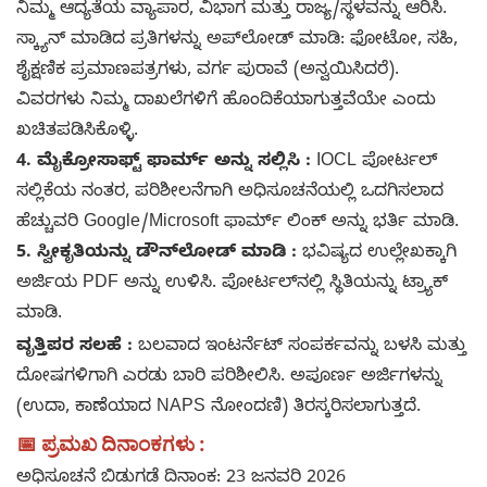
ನಿಮ್ಮ ಆದ್ಯತೆಯ ವ್ಯಾಪಾರ, ವಿಭಾಗ ಮತ್ತು ರಾಜ್ಯ/ಸ್ಥಳವನ್ನು ಆರಿಸಿ.
ಸ್ಕ್ಯಾನ್ ಮಾಡಿದ ಪ್ರತಿಗಳನ್ನು ಅಪ್‌ಲೋಡ್ ಮಾಡಿ: ಫೋಟೋ, ಸಹಿ,
ಶೈಕ್ಷಣಿಕ ಪ್ರಮಾಣಪತ್ರಗಳು, ವರ್ಗ ಪುರಾವೆ (ಅನ್ವಯಿಸಿದರೆ).
ವಿವರಗಳು ನಿಮ್ಮ ದಾಖಲೆಗಳಿಗೆ ಹೊಂದಿಕೆಯಾಗುತ್ತವೆಯೇ ಎಂದು
ಖಚಿತಪಡಿಸಿಕೊಳ್ಳಿ.
4. ಮೈಕ್ರೋಸಾಫ್ಟ್ ಫಾರ್ಮ್ ಅನ್ನು ಸಲ್ಲಿಸಿ :
IOCL ಪೋರ್ಟಲ್
ಸಲ್ಲಿಕೆಯ ನಂತರ, ಪರಿಶೀಲನೆಗಾಗಿ ಅಧಿಸೂಚನೆಯಲ್ಲಿ ಒದಗಿಸಲಾದ
ಹೆಚ್ಚುವರಿ Google/Microsoft ಫಾರ್ಮ್ ಲಿಂಕ್ ಅನ್ನು ಭರ್ತಿ ಮಾಡಿ.
5. ಸ್ವೀಕೃತಿಯನ್ನು ಡೌನ್‌ಲೋಡ್ ಮಾಡಿ :
ಭವಿಷ್ಯದ ಉಲ್ಲೇಖಕ್ಕಾಗಿ
ಅರ್ಜಿಯ PDF ಅನ್ನು ಉಳಿಸಿ. ಪೋರ್ಟಲ್‌ನಲ್ಲಿ ಸ್ಥಿತಿಯನ್ನು ಟ್ರ್ಯಾಕ್
ಮಾಡಿ.
ವೃತ್ತಿಪರ ಸಲಹೆ :
ಬಲವಾದ ಇಂಟರ್ನೆಟ್ ಸಂಪರ್ಕವನ್ನು ಬಳಸಿ ಮತ್ತು
ದೋಷಗಳಿಗಾಗಿ ಎರಡು ಬಾರಿ ಪರಿಶೀಲಿಸಿ. ಅಪೂರ್ಣ ಅರ್ಜಿಗಳನ್ನು
(ಉದಾ, ಕಾಣೆಯಾದ NAPS ನೋಂದಣಿ) ತಿರಸ್ಕರಿಸಲಾಗುತ್ತದೆ.
📅 ಪ್ರಮಖ ದಿನಾಂಕಗಳು :
ಅಧಿಸೂಚನೆ ಬಿಡುಗಡೆ ದಿನಾಂಕ: 23 ಜನವರಿ 2026