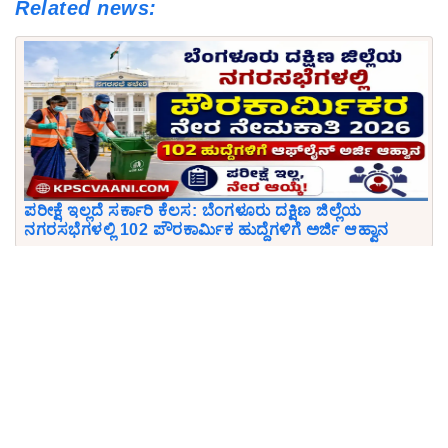
Related news:
ಪರೀಕ್ಷೆ ಇಲ್ಲದೆ ಸರ್ಕಾರಿ ಕೆಲಸ: ಬೆಂಗಳೂರು ದಕ್ಷಿಣ ಜಿಲ್ಲೆಯ
ನಗರಸಭೆಗಳಲ್ಲಿ 102 ಪೌರಕಾರ್ಮಿಕ ಹುದ್ದೆಗಳಿಗೆ ಅರ್ಜಿ ಆಹ್ವಾನ
KEA ನಿಂದ ಹೊಸ ಬಿಗ್ ಅಪ್ಡೇಟ್: ಕರ್ನಾಟಕ ಕಂದಾಯ