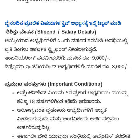
ಮತ್ತು ಬರೆಯಲು ತಿಳಿದಿರಬೇಕು.
ದೈನಂದಿನ ಪ್ರಚಲಿತ ವಿಷಯಗಳ ಕ್ವಿಜ್ ಅಭ್ಯಾಸಕ್ಕೆ ಇಲ್ಲಿ ಟ್ಯಾಪ್ ಮಾಡಿ
ಶಿಶಿಕ್ಷು ವೇತನ (Stipend / Salary Details)
ಆಯ್ಕೆಯಾದ ಅಭ್ಯರ್ಥಿಗಳಿಗೆ ಒಂದು ವರ್ಷದ ತರಬೇತಿ ಅವಧಿಯಲ್ಲಿ
ಪ್ರತಿ ತಿಂಗಳು ಆಕರ್ಷಕ ಸ್ಟೈಫಂಡ್ ನೀಡಲಾಗುತ್ತದೆ:
ಇಂಜಿನಿಯರಿಂಗ್ ಪದವೀಧರರಿಗೆ: ಮಾಸಿಕ ರೂ. 9,000/-.
ಡಿಪ್ಲೊಮಾ ಇಂಜಿನಿಯರಿಂಗ್ ಅಭ್ಯರ್ಥಿಗಳಿಗೆ: ಮಾಸಿಕ ರೂ. 8,000/-.
ಪ್ರಮುಖ ಷರತ್ತುಗಳು (Important Conditions)
ಅಪ್ರೆಂಟಿಸ್‌ಶಿಪ್ ನಿಯಮ 5ರ ಪ್ರಕಾರ ಅಭ್ಯರ್ಥಿಯ ವಯಸ್ಸು
ಕನಿಷ್ಠ 18 ವರ್ಷಗಳಿಗಿಂತ ಕಡಿಮೆ ಇರಬಾರದು.
ಆರೋಗ್ಯವಂತ ದೃಢಕಾಯ ಅಭ್ಯರ್ಥಿಗಳಿಗೆ ಆದ್ಯತೆ
ನೀಡಲಾಗುವುದು ಮತ್ತು ಅಂಗವಿಕಲರು ಅರ್ಜಿ ಸಲ್ಲಿಸಲು
ಅರ್ಹರಿರುವುದಿಲ್ಲ.
ಈಗಾಗಲೇ ಬೇರೆ ಯಾವುದೇ ಸಂಸ್ಥೆಯಲ್ಲಿ ಅಪ್ರೆಂಟಿಸ್ ತರಬೇತಿ