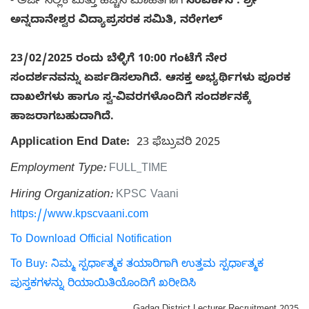
- ಅರ್ಜಿ ಸಲ್ಲಿಕೆ ಮತ್ತು ಹೆಚ್ಚಿನ ಮಾಹಿತಿಗಾಗಿ
ಸಂಪರ್ಕಿಸಿ : ಶ್ರೀ
ಅನ್ನದಾನೇಶ್ವರ ವಿದ್ಯಾಪ್ರಸರಕ ಸಮಿತಿ, ನರೇಗಲ್
23/02/2025 ರಂದು ಬೆಳ್ಳಿಗೆ 10:00 ಗಂಟೆಗೆ ನೇರ
ಸಂದರ್ಶನವನ್ನು ಏರ್ಪಡಿಸಲಾಗಿದೆ. ಆಸಕ್ತ ಅಭ್ಯರ್ಥಿಗಳು ಪೂರಕ
ದಾಖಲೆಗಳು ಹಾಗೂ ಸ್ವ-ವಿವರಗಳೊಂದಿಗೆ ಸಂದರ್ಶನಕ್ಕೆ
ಹಾಜರಾಗಬಹುದಾಗಿದೆ.
Application End Date:
23 ಫೆಬ್ರುವರಿ 2025
Employment Type:
FULL_TIME
Hiring Organization:
KPSC Vaani
https://www.kpscvaani.com
To Download Official Notification
To Buy: ನಿಮ್ಮ ಸ್ಪರ್ಧಾತ್ಮಕ ತಯಾರಿಗಾಗಿ ಉತ್ತಮ ಸ್ಪರ್ಧಾತ್ಮಕ
ಪುಸ್ತಕಗಳನ್ನು ರಿಯಾಯಿತಿಯೊಂದಿಗೆ ಖರೀದಿಸಿ