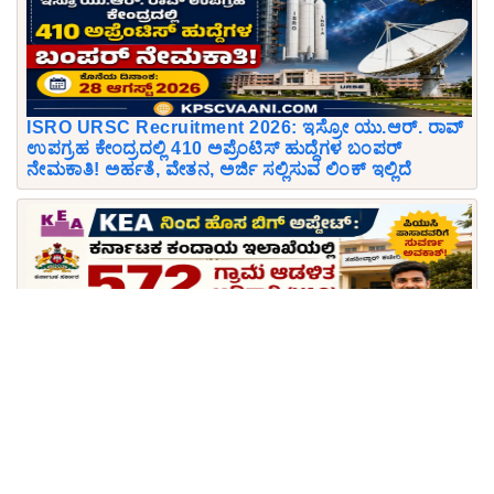
ISRO URSC Recruitment 2026: ಇಸ್ರೋ ಯು.ಆರ್. ರಾವ್
ಉಪಗ್ರಹ ಕೇಂದ್ರದಲ್ಲಿ 410 ಅಪ್ರೆಂಟಿಸ್ ಹುದ್ದೆಗಳ ಬಂಪರ್
ನೇಮಕಾತಿ! ಅರ್ಹತೆ, ವೇತನ, ಅರ್ಜಿ ಸಲ್ಲಿಸುವ ಲಿಂಕ್ ಇಲ್ಲಿದೆ
KEA ನಿಂದ ಹೊಸ ಬಿಗ್ ಅಪ್ಡೇಟ್: ಕರ್ನಾಟಕ ಕಂದಾಯ
ಇಲಾಖೆಯಲ್ಲಿ 572 ಗ್ರಾಮ ಆಡಳಿತ ಅಧಿಕಾರಿ (VAO) ಹುದ್ದೆಗಳ
ಬೃಹತ್ ನೇಮಕಾತಿ; ಪಿಯುಸಿ ಪಾಸಾದವರಿಗೆ ಸುವರ್ಣ ಅವಕಾಶ!