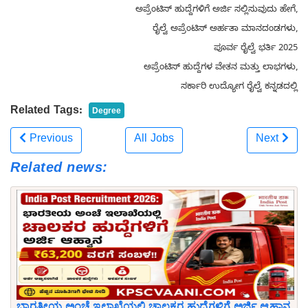
ಅಪ್ರೆಂಟಿಸ್ ಹುದ್ದೆಗಳಿಗೆ ಅರ್ಜಿ ಸಲ್ಲಿಸುವುದು ಹೇಗೆ,
ರೈಲ್ವೆ ಅಪ್ರೆಂಟಿಸ್ ಅರ್ಹತಾ ಮಾನದಂಡಗಳು,
ಪೂರ್ವ ರೈಲ್ವೆ ಭರ್ತಿ 2025
ಅಪ್ರೆಂಟಿಸ್ ಹುದ್ದೆಗಳ ವೇತನ ಮತ್ತು ಲಾಭಗಳು,
ಸರ್ಕಾರಿ ಉದ್ಯೋಗ ರೈಲ್ವೆ ಕನ್ನಡದಲ್ಲಿ
Related Tags:
Degree
Previous
All Jobs
Next
Related news:
ಭಾರತೀಯ ಅಂಚೆ ಇಲಾಖೆಯಲ್ಲಿ ಚಾಲಕರ ಹುದ್ದೆಗಳಿಗೆ ಅರ್ಜಿ ಆಹ್ವಾನ