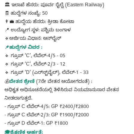
🏛️ ಇಲಾಖೆ ಹೆಸರು: ಪೂರ್ವ ರೈಲ್ವೆ (Eastern Railway)
🧾 ಹುದ್ದೆಗಳ ಸಂಖ್ಯೆ: 50
👨‍💼 ಹುದ್ದೆಯ ಹೆಸರು: ಕ್ರೀಡಾ ಕೋಟಾ
📍 ಉದ್ಯೋಗ ಸ್ಥಳ: ಪಶ್ಚಿಮ ಬಂಗಾಳ
🔹ಅರ್ಜಿಯ ವಿಧಾನ: ಆನ್‌ಲೈನ್
📌ಹುದ್ದೆಗಳ ವಿವರ :
🔹 ಗ್ರೂಪ್ ‘C’, ಲೆವೆಲ್-4/5 - 05
🔹 ಗ್ರೂಪ್ ‘C’, ಲೆವೆಲ್-2/3 - 12
🔹 ಗ್ರೂಪ್ ‘D’ (ಎರ್‌ಸ್ಟ್‌ವೈಲ್), ಲೆವೆಲ್-1 - 33
💰
ವೇತನ ಶ್ರೇಣಿ
(7ನೇ ವೇತನ ಆಯೋಗದಂತೆ) :
ಅಧಿಕೃತ ಅಧಿಸೂಚನೆಯಲ್ಲಿ ತಿಳಿಸಿರುವ ನಿಯಮಾನುಸಾರ ವೇತನ
ನೀಡಲಾಗುತ್ತದೆ.
- ಗ್ರೂಪ್ C ಲೆವೆಲ್-4/5: GP ₹2400/₹2800
- ಗ್ರೂಪ್ C ಲೆವೆಲ್-2/3: GP ₹1900/₹2000
- ಗ್ರೂಪ್ D ಲೆವೆಲ್-1: GP ₹1800
🎓ಶೈಕ್ಷಣಿಕ ಅರ್ಹತೆ: