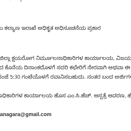
ುಂಬ ಕಲ್ಯಾಣ ಇಲಾಖೆ ಅಧಿಕೃತ ಅಧಿಸೂಚನೆಯ ಪ್ರಕಾರ
್ಷಯರೋಗ ನಿರ್ಮೂಲನಾಧಿಕಾರಿಗಳ ಕಾರ್ಯಾಲಯ, ವಿಜಯನಗರ ಇ
ಸಿದ ಕೊನೆಯ ದಿನಾಂಕದೊಳಗೆ ಸದರಿ ಕಛೇರಿಗೆ ನೇರವಾಗಿ ಅಥವಾ
ಂಜೆ 5:30 ಗಂಟೆಯೊಳಗೆ ರವಾನಿಸಬಹುದು. ನಂತರ ಬಂದ ಅರ್ಜಿಗಳನ್ನ
ನಾಧಿಕಾರಿಗಳ ಕಾರ್ಯಾಲಯ ಹೊಸ ಎಂ.ಸಿ.ಹೆಚ್. ಆಸ್ಪತ್ರೆ ಆವರಣ
ayanagara@gmail.com