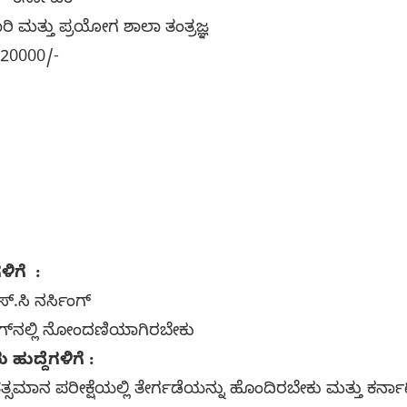
– ಕರ್ನಾಟಕ
ಾರಿ ಮತ್ತು ಪ್ರಯೋಗ ಶಾಲಾ ತಂತ್ರಜ್ಞ
-20000/-
ಗಳಿಗೆ :
್.ಸಿ ನರ್ಸಿಂಗ್
ಲಿಂಗ್‌ನಲ್ಲಿ ನೋಂದಣಿಯಾಗಿರಬೇಕು
ಹುದ್ದೆಗಳಿಗೆ :
್ಸಮಾನ ಪರೀಕ್ಷೆಯಲ್ಲಿ ತೇರ್ಗಡೆಯನ್ನು ಹೊಂದಿರಬೇಕು ಮತ್ತು ಕರ್ನ