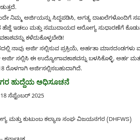
ುತ್ತದೆ.
ರ್ಜಿಯನ್ನು ಸಿದ್ಧಪಡಿಸಿ, ಅಗತ್ಯ ದಾಖಲೆಗಳೊಂದಿಗೆ ಸಮಯ
ನ ಹೆಜ್ಜೆ ಇಡಲು ಮತ್ತು ಸಮುದಾಯದ ಆರೋಗ್ಯ ಸುಧಾರಣೆಗೆ ಕೊಡ
ಕಾಶವನ್ನು ಕಳೆದುಕೊಳ್ಳಬೇಡಿ!
ಜಿ ಸಲ್ಲಿಸುವ ಪ್ರಕ್ರಿಯೆ, ಅರ್ಹತಾ ಮಾನದಂಡಗಳು ಮತ್ತು
 ಅರ್ಜಿ ಸಲ್ಲಿಸಿ ಈ ಉದ್ಯೋಗಾವಕಾಶವನ್ನು ಬಳಸಿಕೊಳ್ಳಿ. ಅರ್ಹ ಮತ್ತ
 ರೊಳಗಾಗಿ ಅರ್ಜಿಸಲ್ಲಿಸಬಹುದಾಗಿದೆ.
ಗರ
ಹುದ್ದೆಯ ಅಧಿಸೂಚನೆ
8 ಸೆಪ್ಟೆಂಬರ್ 2025
 ಆರೋಗ್ಯ ಮತ್ತು ಕುಟುಂಬ ಕಲ್ಯಾಣ ಸಂಘ ವಿಜಯನಗರ (DHFWS)