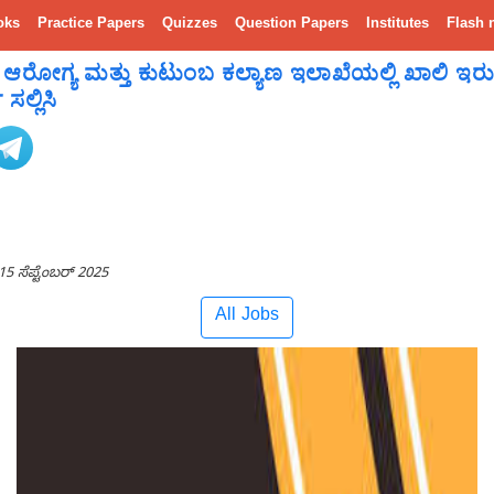
oks
Practice Papers
Quizzes
Question Papers
Institutes
Flash 
 ಆರೋಗ್ಯ ಮತ್ತು ಕುಟುಂಬ ಕಲ್ಯಾಣ ಇಲಾಖೆಯಲ್ಲಿ ಖಾಲಿ ಇರು
ಲ್ಲಿಸಿ
15 ಸೆಪ್ಟೆಂಬರ್ 2025
All Jobs