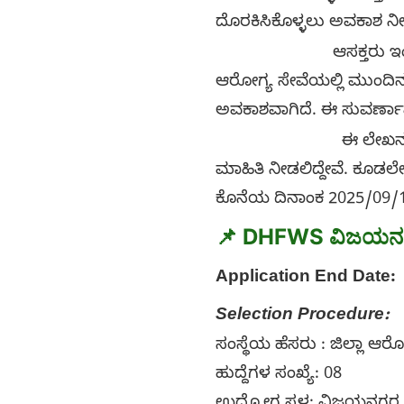
ದೊರಕಿಸಿಕೊಳ್ಳಲು ಅವಕಾಶ ನೀಡ
ಆಸಕ್ತರು ಇಂದೇ ನಿಮ್ಮ ಅ
ಆರೋಗ್ಯ ಸೇವೆಯಲ್ಲಿ ಮುಂದಿ
ಅವಕಾಶವಾಗಿದೆ. ಈ ಸುವರ್ಣಾವ
ಈ ಲೇಖನದಲ್ಲಿ ನಾವು ಅರ್
ಮಾಹಿತಿ ನೀಡಲಿದ್ದೇವೆ. ಕೂಡಲೇ
ಕೊನೆಯ ದಿನಾಂಕ 2025/09/18
📌
DHFWS
ವಿಜಯನ
Application End Date:
1
Selection Procedure:
ಸಂಸ್ಥೆಯ ಹೆಸರು : ಜಿಲ್ಲಾ
ಹುದ್ದೆಗಳ ಸಂಖ್ಯೆ: 08