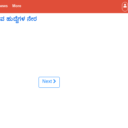
news
More
ವ ಹುದ್ದೆಗಳ ನೇರ
Next