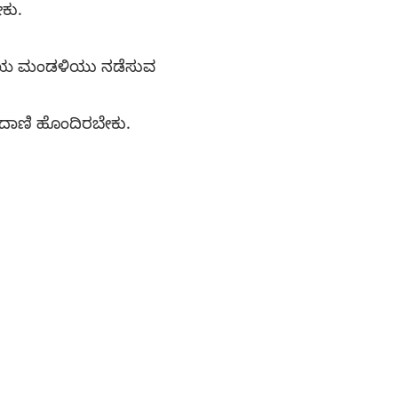
ಕು.
ದ್ಯಕೀಯ ಮಂಡಳಿಯು ನಡೆಸುವ
ಂದಾಣಿ ಹೊಂದಿರಬೇಕು.