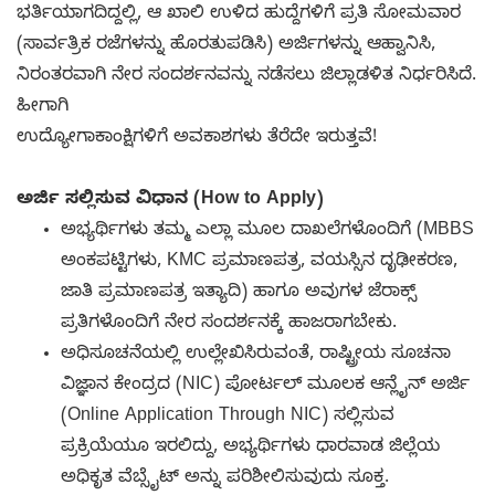
ಭರ್ತಿಯಾಗದಿದ್ದಲ್ಲಿ, ಆ ಖಾಲಿ ಉಳಿದ ಹುದ್ದೆಗಳಿಗೆ ಪ್ರತಿ ಸೋಮವಾರ
(ಸಾರ್ವತ್ರಿಕ ರಜೆಗಳನ್ನು ಹೊರತುಪಡಿಸಿ) ಅರ್ಜಿಗಳನ್ನು ಆಹ್ವಾನಿಸಿ,
ನಿರಂತರವಾಗಿ ನೇರ ಸಂದರ್ಶನವನ್ನು ನಡೆಸಲು ಜಿಲ್ಲಾಡಳಿತ ನಿರ್ಧರಿಸಿದೆ.
ಹೀಗಾಗಿ
ಉದ್ಯೋಗಾಕಾಂಕ್ಷಿಗಳಿಗೆ ಅವಕಾಶಗಳು ತೆರೆದೇ ಇರುತ್ತವೆ!
ಅರ್ಜಿ ಸಲ್ಲಿಸುವ ವಿಧಾನ (How to Apply)
ಅಭ್ಯರ್ಥಿಗಳು ತಮ್ಮ ಎಲ್ಲಾ ಮೂಲ ದಾಖಲೆಗಳೊಂದಿಗೆ (MBBS
ಅಂಕಪಟ್ಟಿಗಳು, KMC ಪ್ರಮಾಣಪತ್ರ, ವಯಸ್ಸಿನ ದೃಢೀಕರಣ,
ಜಾತಿ ಪ್ರಮಾಣಪತ್ರ ಇತ್ಯಾದಿ) ಹಾಗೂ ಅವುಗಳ ಜೆರಾಕ್ಸ್
ಪ್ರತಿಗಳೊಂದಿಗೆ ನೇರ ಸಂದರ್ಶನಕ್ಕೆ ಹಾಜರಾಗಬೇಕು.
ಅಧಿಸೂಚನೆಯಲ್ಲಿ ಉಲ್ಲೇಖಿಸಿರುವಂತೆ, ರಾಷ್ಟ್ರೀಯ ಸೂಚನಾ
ವಿಜ್ಞಾನ ಕೇಂದ್ರದ (NIC) ಪೋರ್ಟಲ್ ಮೂಲಕ ಆನ್ಲೈನ್ ಅರ್ಜಿ
(Online Application Through NIC) ಸಲ್ಲಿಸುವ
ಪ್ರಕ್ರಿಯೆಯೂ ಇರಲಿದ್ದು, ಅಭ್ಯರ್ಥಿಗಳು ಧಾರವಾಡ ಜಿಲ್ಲೆಯ
ಅಧಿಕೃತ ವೆಬ್ಸೈಟ್ ಅನ್ನು ಪರಿಶೀಲಿಸುವುದು ಸೂಕ್ತ.