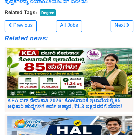
ಪುಸ್ತಕಗಳನ್ನು ರಿಯಾಯಿತಿಯೊಂದಿಗೆ ಖರೀದಿಸಿ
Related Tags:
Degree
Previous
All Jobs
Next
Related news:
KEA ಬಿಗ್ ನೇಮಕಾತಿ 2026: ತೋಟಗಾರಿಕೆ ಇಲಾಖೆಯಲ್ಲಿ 85
ಅಧಿಕಾರಿ ಹುದ್ದೆಗಳಿಗೆ ಅರ್ಜಿ ಆಹ್ವಾನ, ₹1.3 ಲಕ್ಷದವರೆಗೆ ವೇತನ!