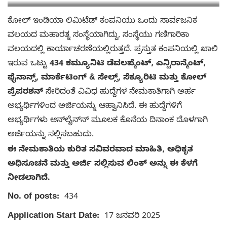
ಕೋಲ್ ಇಂಡಿಯಾ ಲಿಮಿಟೆಡ್ ಕಂಪನಿಯು ಒಂದು ಸಾರ್ವಜನಿಕ
ವಲಯದ ಮಹಾರತ್ನ ಸಂಸ್ಥೆಯಾಗಿದ್ದು, ಸಂಸ್ಥೆಯು ಗಣಿಗಾರಿಕಾ
ವಲಯದಲ್ಲಿ ಕಾರ್ಯಾಚರಣೆಯಲ್ಲಿರುತ್ತದೆ. ಪ್ರಸ್ತುತ ಕಂಪನಿಯಲ್ಲಿ ಖಾಲಿ
ಇರುವ ಒಟ್ಟು
434 ಕಮ್ಯೂನಿಟಿ ಡೆವಲಪ್ಮೆಂಟ್, ಎನ್ವಿರಾನ್ಮೆಂಟ್,
ಫೈನಾನ್ಸ್, ಮಾರ್ಕೆಟಿಂಗ್ & ಸೇಲ್ಸ್, ಸೆಕ್ಯೂರಿಟಿ ಮತ್ತು ಕೋಲ್
ಪ್ರೆಪರಶನ್
ಸೇರಿದಂತೆ ವಿವಿಧ ಹುದ್ದೆಗಳ ನೇಮಕಾತಿಗಾಗಿ ಅರ್ಹ
ಅಭ್ಯರ್ಥಿಗಳಿಂದ ಅರ್ಜಿಯನ್ನು ಆಹ್ವಾನಿಸಿದೆ. ಈ ಹುದ್ದೆಗಳಿಗೆ
ಅಭ್ಯರ್ಥಿಗಳು ಆನ್‌ಲೈನ್‌ನ್ ಮೂಲಕ ಕೊನೆಯ ದಿನಾಂಕ ದೊಳಗಾಗಿ
ಅರ್ಜಿಯನ್ನು ಸಲ್ಲಿಸಬಹುದು.
ಈ ನೇಮಕಾತಿಯ ಕುರಿತ ಸವಿವರವಾದ ಮಾಹಿತಿ, ಅಧಿಕೃತ
ಅಧಿಸೂಚನೆ ಮತ್ತು ಅರ್ಜಿ ಸಲ್ಲಿಸುವ ಲಿಂಕ್ ಅನ್ನು ಈ ಕೆಳಗೆ
ನೀಡಲಾಗಿದೆ.
No. of posts:
434
Application Start Date:
17 ಜನವರಿ 2025