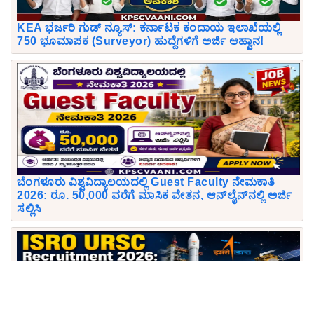
KEA ಭರ್ಜರಿ ಗುಡ್ ನ್ಯೂಸ್: ಕರ್ನಾಟಕ ಕಂದಾಯ ಇಲಾಖೆಯಲ್ಲಿ
750 ಭೂಮಾಪಕ (Surveyor) ಹುದ್ದೆಗಳಿಗೆ ಅರ್ಜಿ ಆಹ್ವಾನ!
ಬೆಂಗಳೂರು ವಿಶ್ವವಿದ್ಯಾಲಯದಲ್ಲಿ Guest Faculty ನೇಮಕಾತಿ
2026: ರೂ. 50,000 ವರೆಗೆ ಮಾಸಿಕ ವೇತನ, ಆನ್‌ಲೈನ್‌ನಲ್ಲಿ ಅರ್ಜಿ
ಸಲ್ಲಿಸಿ