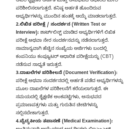
ಅವರ ಶೈಕ್ಷಣಿಕ ಅರ್ಹತೆ ಮತ್ತು ಅನುಭವದ ಆಧಾರದ ಮೇಲೆ
ಪರಿಶೀಲಿಸಲಾಗುತ್ತದೆ. ಕನಿಷ್ಠ ಅರ್ಹತೆ ಹೊಂದಿರುವ
ಅಭ್ಯರ್ಥಿಗಳನ್ನು ಮುಂದಿನ ಹಂತಕ್ಕೆ ಆಯ್ಕೆ ಮಾಡಲಾಗುತ್ತದೆ.
2.ಲಿಖಿತ ಪರೀಕ್ಷೆ / ಸಂದರ್ಶನ (Written Test or
Interview):
ಶಾರ್ಟ್‌ಲಿಸ್ಟ್ ಮಾಡಿದ ಅಭ್ಯರ್ಥಿಗಳಿಗೆ ಲಿಖಿತ
ಪರೀಕ್ಷೆ ಅಥವಾ ನೇರ ಸಂದರ್ಶನವನ್ನು ನಡೆಸಲಾಗುತ್ತದೆ.
ಸಾಮಾನ್ಯವಾಗಿ ಹೆಚ್ಚಿನ ಸಂಖ್ಯೆಯ ಅರ್ಜಿಗಳು ಬಂದಲ್ಲಿ
ಕಂಪನಿಯು ಕಂಪ್ಯೂಟರ್ ಆಧಾರಿತ ಪರೀಕ್ಷೆಯನ್ನು (CBT)
ನಡೆಸುವ ಸಾಧ್ಯತೆ ಇರುತ್ತದೆ.
3.ದಾಖಲೆಗಳ ಪರಿಶೀಲನೆ (Document Verification):
ಪರೀಕ್ಷೆ ಅಥವಾ ಸಂದರ್ಶನದಲ್ಲಿ ಅರ್ಹತೆ ಪಡೆದ ಅಭ್ಯರ್ಥಿಗಳನ್ನು
ಮೂಲ ದಾಖಲೆಗಳ ಪರಿಶೀಲನೆಗೆ ಕರೆಯಲಾಗುತ್ತದೆ. ಈ
ಸಮಯದಲ್ಲಿ ಶೈಕ್ಷಣಿಕ ಅಂಕಪಟ್ಟಿಗಳು, ಅನುಭವದ
ಪ್ರಮಾಣಪತ್ರಗಳು ಮತ್ತು ಗುರುತಿನ ಚೀಟಿಗಳನ್ನು
ಸಲ್ಲಿಸಬೇಕಾಗುತ್ತದೆ.
4.ವೈದ್ಯಕೀಯ ತಪಾಸಣೆ (Medical Examination):