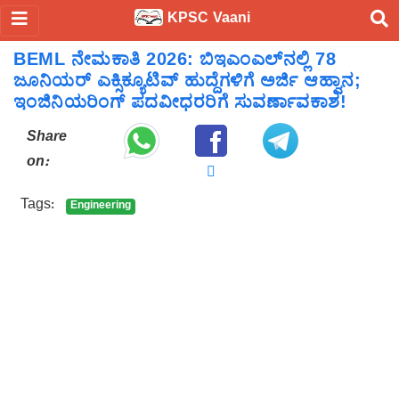
KPSC Vaani
BEML ನೇಮಕಾತಿ 2026: ಬಿಇಎಂಎಲ್‌ನಲ್ಲಿ 78
ಜೂನಿಯರ್ ಎಕ್ಸಿಕ್ಯೂಟಿವ್ ಹುದ್ದೆಗಳಿಗೆ ಅರ್ಜಿ ಆಹ್ವಾನ;
ಇಂಜಿನಿಯರಿಂಗ್ ಪದವೀಧರರಿಗೆ ಸುವರ್ಣಾವಕಾಶ!
Share
on:
Tags:
Engineering