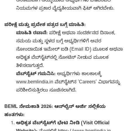
ಅಂತಿಮವಾಗಿ ಆಯ್ಕೆಯಾದ ಅಭ್ಯರ್ಥಿಗಳು ಬಿಇಎಂಎಲ್
ನಿಯಮಗಳ ಪ್ರಕಾರ ವೈದ್ಯಕೀಯವಾಗಿ ಫಿಟ್ ಆಗಿರಬೇಕು.
ಪರೀಕ್ಷೆ ಮತ್ತು ಪ್ರವೇಶ ಪತ್ರದ ಬಗ್ಗೆ ಮಾಹಿತಿ:
ಮಾಹಿತಿ ರವಾನೆ:
ಪರೀಕ್ಷೆ ಅಥವಾ ಸಂದರ್ಶನದ ದಿನಾಂಕ,
ಸಮಯ ಮತ್ತು ಸ್ಥಳದ ಬಗ್ಗೆ ಅಭ್ಯರ್ಥಿಗಳಿಗೆ ಅವರ
ನೋಂದಾಯಿತ ಇಮೇಲ್ ಐಡಿ (Email ID) ಮೂಲಕ ಅಥವಾ
ಅಧಿಕೃತ ವೆಬ್‌ಸೈಟ್‌ನಲ್ಲಿ ನೋಟಿಸ್ ನೀಡುವ ಮೂಲಕ
ತಿಳಿಸಲಾಗುತ್ತದೆ.
ವೆಬ್‌ಸೈಟ್ ಗಮನಿಸಿ:
ಅಭ್ಯರ್ಥಿಗಳು ಕಾಲಕಾಲಕ್ಕೆ
www.bemlindia.in ವೆಬ್‌ಸೈಟ್‌ನ 'Careers' ವಿಭಾಗವನ್ನು
ಪರಿಶೀಲಿಸುತ್ತಿರಲು ಸೂಚಿಸಲಾಗಿದೆ.
BEML ನೇಮಕಾತಿ 2026: ಆನ್‌ಲೈನ್ ಅರ್ಜಿ ಸಲ್ಲಿಕೆಯ
ಹಂತಗಳು:
ಅಧಿಕೃತ ವೆಬ್‌ಸೈಟ್‌ಗೆ ಭೇಟಿ ನೀಡಿ (Visit Official