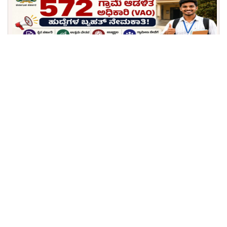
KEA ನಿಂದ ಹೊಸ ಬಿಗ್ ಅಪ್ಡೇಟ್: ಕರ್ನಾಟಕ ಕಂದಾಯ
ಇಲಾಖೆಯಲ್ಲಿ 572 ಗ್ರಾಮ ಆಡಳಿತ ಅಧಿಕಾರಿ (VAO) ಹುದ್ದೆಗಳ
ಬೃಹತ್ ನೇಮಕಾತಿ; ಪಿಯುಸಿ ಪಾಸಾದವರಿಗೆ ಸುವರ್ಣ ಅವಕಾಶ!
KEA ಬಿಗ್ ನೇಮಕಾತಿ 2026: ತೋಟಗಾರಿಕೆ ಇಲಾಖೆಯಲ್ಲಿ 85
ಅಧಿಕಾರಿ ಹುದ್ದೆಗಳಿಗೆ ಅರ್ಜಿ ಆಹ್ವಾನ, ₹1.3 ಲಕ್ಷದವರೆಗೆ ವೇತನ!