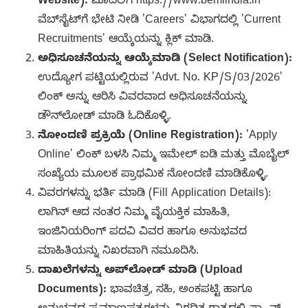
Website):
ಮೊದಲಿಗೆ https://www.bemlindia.in
ವೆಬ್‌ಸೈಟ್‌ಗೆ ಭೇಟಿ ನೀಡಿ 'Careers' ವಿಭಾಗದಲ್ಲಿ 'Current
Recruitments' ಆಯ್ಕೆಯನ್ನು ಕ್ಲಿಕ್ ಮಾಡಿ.
ಅಧಿಸೂಚನೆಯನ್ನು ಆಯ್ಕೆಮಾಡಿ (Select Notification):
ಉದ್ಯೋಗ ಪಟ್ಟಿಯಲ್ಲಿರುವ 'Advt. No. KP/S/03/2026'
ಲಿಂಕ್ ಅನ್ನು ಆರಿಸಿ ವಿವರವಾದ ಅಧಿಸೂಚನೆಯನ್ನು
ಡೌನ್‌ಲೋಡ್ ಮಾಡಿ ಓದಿಕೊಳ್ಳಿ.
ನೋಂದಣಿ ಪ್ರಕ್ರಿಯೆ (Online Registration):
'Apply
Online' ಲಿಂಕ್ ಬಳಸಿ ನಿಮ್ಮ ಇಮೇಲ್ ಐಡಿ ಮತ್ತು ಮೊಬೈಲ್
ಸಂಖ್ಯೆಯ ಮೂಲಕ ಪ್ರಾಥಮಿಕ ನೋಂದಣಿ ಮಾಡಿಕೊಳ್ಳಿ.
ವಿವರಗಳನ್ನು ಭರ್ತಿ ಮಾಡಿ (Fill Application Details):
ಲಾಗಿನ್ ಆದ ನಂತರ ನಿಮ್ಮ ವೈಯಕ್ತಿಕ ಮಾಹಿತಿ,
ಇಂಜಿನಿಯರಿಂಗ್ ಪದವಿ ವಿವರ ಹಾಗೂ ಅನುಭವದ
ಮಾಹಿತಿಯನ್ನು ನಿಖರವಾಗಿ ನಮೂದಿಸಿ.
ದಾಖಲೆಗಳನ್ನು ಅಪ್‌ಲೋಡ್ ಮಾಡಿ (Upload
Documents):
ಭಾವಚಿತ್ರ, ಸಹಿ, ಅಂಕಪಟ್ಟಿ ಹಾಗೂ