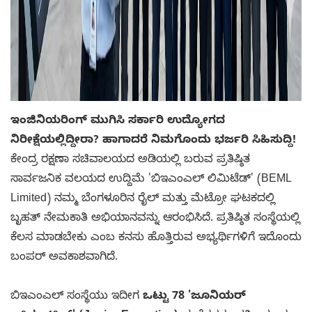
ಇಂಜಿನಿಯರಿಂಗ್ ಮುಗಿಸಿ ಸರ್ಕಾರಿ ಉದ್ಯೋಗದ
ನಿರೀಕ್ಷೆಯಲ್ಲಿದ್ದೀರಾ? ಹಾಗಾದರೆ ನಿಮಗೊಂದು ಭರ್ಜರಿ ಸಿಹಿಸುದ್ದಿ!
ಕೇಂದ್ರ ರಕ್ಷಣಾ ಸಚಿವಾಲಯದ ಅಡಿಯಲ್ಲಿ ಬರುವ ಪ್ರತಿಷ್ಠಿತ
ಸಾರ್ವಜನಿಕ ವಲಯದ ಉದ್ದಿಮೆ 'ಬಿಇಎಂಎಲ್ ಲಿಮಿಟೆಡ್' (BEML
Limited) ನಮ್ಮ ಬೆಂಗಳೂರಿನ ರೈಲ್ ಮತ್ತು ಮೆಟ್ರೋ ಘಟಕದಲ್ಲಿ
ಬೃಹತ್ ನೇಮಕಾತಿ ಅಭಿಯಾನವನ್ನು ಆರಂಭಿಸಿದೆ. ಪ್ರತಿಷ್ಠಿತ ಸಂಸ್ಥೆಯಲ್ಲಿ
ಕೆಲಸ ಮಾಡಬೇಕು ಎಂಬ ಕನಸು ಹೊತ್ತಿರುವ ಅಭ್ಯರ್ಥಿಗಳಿಗೆ ಇದೊಂದು
ಬಂಪರ್ ಅವಕಾಶವಾಗಿದೆ.
ಬಿಇಎಂಎಲ್ ಸಂಸ್ಥೆಯು ಇದೀಗ
ಒಟ್ಟು 78 'ಜೂನಿಯರ್