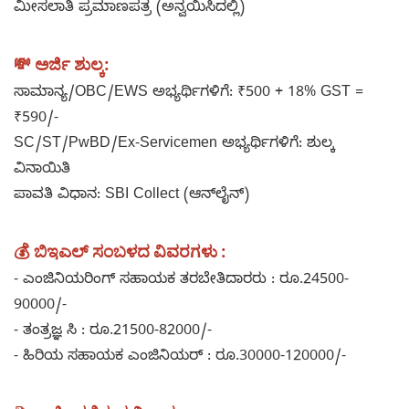
ಮೀಸಲಾತಿ ಪ್ರಮಾಣಪತ್ರ (ಅನ್ವಯಿಸಿದಲ್ಲಿ)
💸 ಅರ್ಜಿ ಶುಲ್ಕ:
ಸಾಮಾನ್ಯ/OBC/EWS ಅಭ್ಯರ್ಥಿಗಳಿಗೆ: ₹500 + 18% GST =
₹590/-
SC/ST/PwBD/Ex-Servicemen ಅಭ್ಯರ್ಥಿಗಳಿಗೆ: ಶುಲ್ಕ
ವಿನಾಯಿತಿ
ಪಾವತಿ ವಿಧಾನ: SBI Collect (ಆನ್‌ಲೈನ್)
💰
ಬಿಇಎಲ್ ಸಂಬಳದ ವಿವರಗಳು :
- ಎಂಜಿನಿಯರಿಂಗ್ ಸಹಾಯಕ ತರಬೇತಿದಾರರು : ರೂ.24500-
90000/-
- ತಂತ್ರಜ್ಞ ಸಿ : ರೂ.21500-82000/-
- ಹಿರಿಯ ಸಹಾಯಕ ಎಂಜಿನಿಯರ್ : ರೂ.30000-120000/-