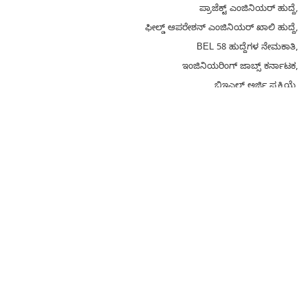
ಪ್ರಾಜೆಕ್ಟ್ ಎಂಜಿನಿಯರ್ ಹುದ್ದೆ,
ಫೀಲ್ಡ್ ಆಪರೇಶನ್ ಎಂಜಿನಿಯರ್ ಖಾಲಿ ಹುದ್ದೆ,
BEL 58 ಹುದ್ದೆಗಳ ನೇಮಕಾತಿ,
ಇಂಜಿನಿಯರಿಂಗ್ ಜಾಬ್ಸ್ ಕರ್ನಾಟಕ,
ಬಿಇಎಲ್ ಅರ್ಜಿ ಪ್ರಕ್ರಿಯೆ,
ಸರ್ಕಾರಿ ಉದ್ಯೋಗ ಅವಕಾಶಗಳು,
BEL Recruitment 2025 Kannada
Bharat Electronics Limited Jobs Karnataka
BEL Trainee Engineer Vacancy
BEL Engineering Jobs 2025
BEL Online Application Last Date
Related Tags:
Degree
Previous
All Jobs
Next
Related news: