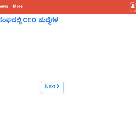
news
More
 ಸಂಘದಲ್ಲಿ CEO ಹುದ್ದೆಗಳ
Next