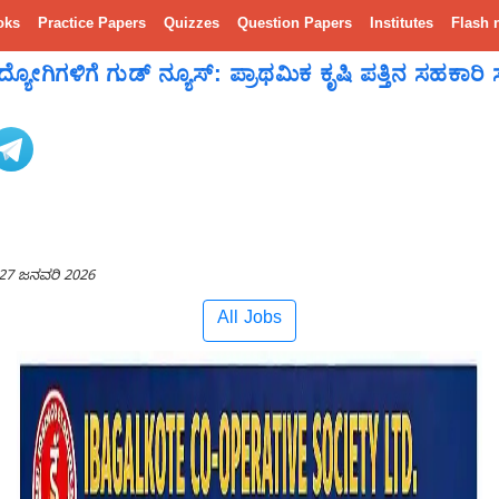
oks
Practice Papers
Quizzes
Question Papers
Institutes
Flash 
ಯೋಗಿಗಳಿಗೆ ಗುಡ್ ನ್ಯೂಸ್: ಪ್ರಾಥಮಿಕ ಕೃಷಿ ಪತ್ತಿನ ಸಹಕಾರಿ
27 ಜನವರಿ 2026
All Jobs