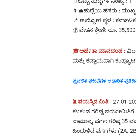
🧾ಒಟ್ಟು ಹುದ್ದೆಗಳ ಸಂಖ್ಯೆ : 1
👨‍💼ಹುದ್ದೆಯ ಹೆಸರು : ಮುಖ
📍 ಉದ್ಯೋಗ ಸ್ಥಳ : ಕರ್ನಾಟ
💰 ವೇತನ ಶ್ರೇಣಿ: ರೂ. 35,500
🎓
ಅರ್ಹತಾ ಮಾನದಂಡ :
ವಿದ
ಮತ್ತು ಕಡ್ಡಾಯವಾಗಿ ಕಂಪ್ಯೂಟ
ಪ್ರಚಲಿತ ಘಟನೆಗಳ ಆಧಾರಿತ ಪ್ರತಿದಿನದ
⏳ ವಯಸ್ಸಿನ ಮಿತಿ
:
27-01-202
ಕೆಳಕಂಡ ಗರಿಷ್ಟ ವಯೋಮಿತಿಗೆ
ಸಾಮಾನ್ಯ ವರ್ಗ: ಗರಿಷ್ಠ 35 ವರ
ಹಿಂದುಳಿದ ವರ್ಗಗಳು (2A, 2B,