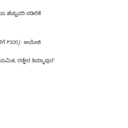
ಹೆಚ್ಚುವರಿ ಸಡಿಲಿಕೆ
ಗಳಿಗೆ ₹500/- ಆಯೇಜಿ
ಯಮಿತ, ರಡ್ಡೇರ ತಿಮ್ಮಾಪುರ'