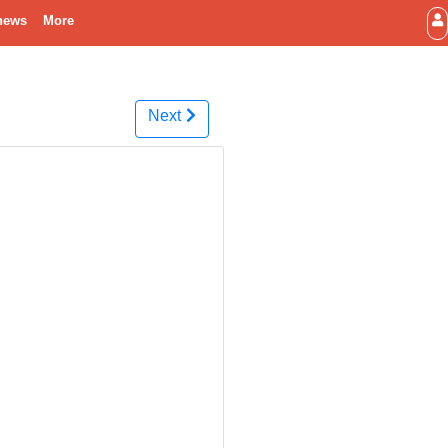
news
More
Next