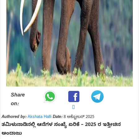
Share
on:
Authored by:
Akshata Halli
Date:
8 ಅಕ್ಟೋಬರ್ 2025
ತಮಿಳುನಾಡಿನಲ್ಲಿ ಆನೆಗಳ ಸಂಖ್ಯೆ ಏರಿಕೆ – 2025 ರ ಇತ್ತೀಚಿನ
ಅಂದಾಜು