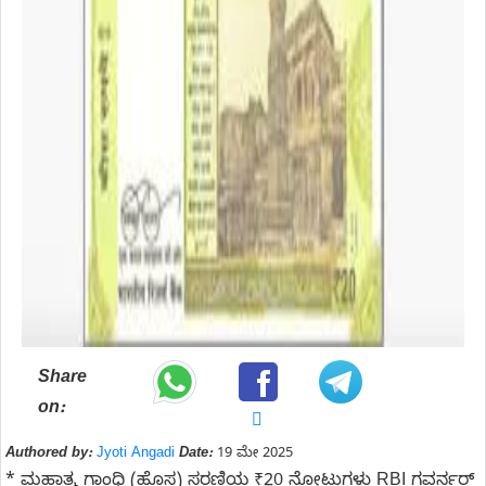
Share
on:
Authored by:
Jyoti Angadi
Date:
19 ಮೇ 2025
* ಮಹಾತ್ಮ ಗಾಂಧಿ (ಹೊಸ) ಸರಣಿಯ ₹20 ನೋಟುಗಳು RBI ಗವರ್ನರ್