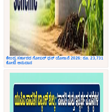
ಕೇಂದ್ರ ಸರ್ಕಾರದ ಗೋಬರ್ ಧನ್ ಯೋಜನೆ 2026: ರೂ. 23,731
ಕೋಟಿ ಅನುದಾನ