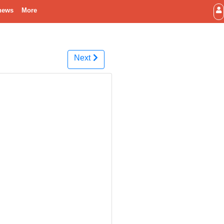
news
More
Next