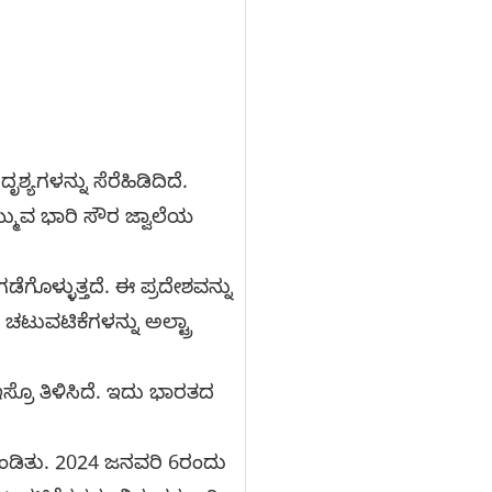
್ಯಗಳನ್ನು ಸೆರೆಹಿಡಿದಿದೆ.
ುವ ಭಾರಿ ಸೌರ ಜ್ವಾಲೆಯ
ಡೆಗೊಳ್ಳುತ್ತದೆ. ಈ ಪ್ರದೇಶವನ್ನು
ಟುವಟಿಕೆಗಳನ್ನು ಅಲ್ಟ್ರಾ
ರೊ ತಿಳಿಸಿದೆ. ಇದು ಭಾರತದ
ೊಂಡಿತು. 2024 ಜನವರಿ 6ರಂದು