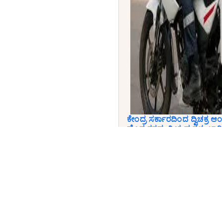
ಕೇಂದ್ರ ಸರ್ಕಾರದಿಂದ ದ್ವಿಚಕ್ರ ಆಂ
ಹೊಸ ಕರಡು ನಿಯಮಗಳು ಜಾರಿ