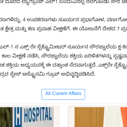
 ದೂರದ ಲ್ಯಾಗ್ರಾಂಜ್ ಎಲ್‌1 ಬಿಂದುವಿನಲ್ಲಿ ನೆಲೆಗೊಂಡು ಸೌರ ಚ
ಉಪಕರಣಗಳಿದ್ದು, 4 ಉಪಕರಣಗಳು ಸೂರ್ಯನ ಪ್ರಭಾಗೋಳ, ವರ್ಣಗ
ತ ಕ್ಷೇತ್ರ ಮತ್ತು ಕಣ ಪ್ರವಾಹ ವೀಕ್ಷಣೆಗೆ. ಈ ಯೋಜನೆಗೆ ದೇಶದ 7 ಪ್
ಲ್-1 ನ ಎಕ್ಸ್-ರೇ ಸ್ಪೆಕ್ಟ್ರೊಮೀಟರ್ ಸೂರ್ಯನ ಸೌರಜ್ವಾಲೆಯ ಕ್ಷ-
ಲ ವೀಕ್ಷಣೆ ನಡೆಸಿ, ಸೌರಜ್ವಾಲೆಯ ಶಕ್ತಿಯ ಏರಿಳಿತಗಳನ್ನು ಸ್ಪಷ್ಟವ
ಶಕ್ತಿಯ ಅಧ್ಯಯನಕ್ಕೆ ಈ ದತ್ತಾಂಶ ನೆರವಾಗುತ್ತದೆ. ಎಕ್ಸ್‌ರೇ ಸ್ಪೆಕ್
 ಸ್ಪೇಸ್ ಆಸ್ಟ್ರೊನಮಿ ಗ್ರೂಪ್ ಅಭಿವೃದ್ಧಿಪಡಿಸಿದೆ.
All Current Affairs