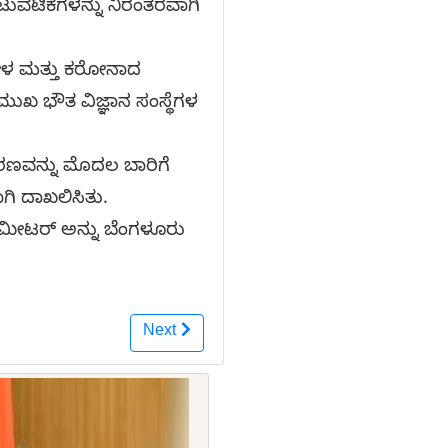
ಟುವಟಿಕೆಗಳನ್ನು ನಿರಂತರವಾಗಿ
ೋಳ ಮತ್ತು ಕರೋನಾದ
ರಮುಖ ಭೌತ ವಿಜ್ಞಾನ ಸಂಸ್ಥೆಗಳ
ಕಿರಣವನ್ನು ಮೊದಲ ಬಾರಿಗೆ
ಾಗಿ ದಾಖಲಿಸಿತು.
ಟ್ರೊಮೀಟರ್ ಅನ್ನು ಬೆಂಗಳೂರು
Next