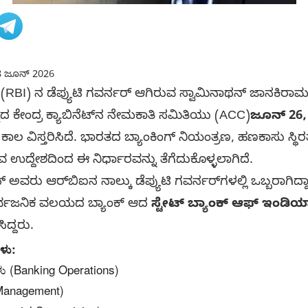
 ಜೂನ್ 2026
 (RBI) ನ ಡೆಪ್ಯುಟಿ ಗವರ್ನರ್ ಆಗಿರುವ ಸ್ವಾಮಿನಾಥನ್ ಜಾನಕಿ
್ವದ ಕೇಂದ್ರ ಕ್ಯಾಬಿನೆಟ್‌ನ ನೇಮಕಾತಿ ಸಮಿತಿಯು (ACC)
ಜೂನ್ 26,
ಲ ವಿಸ್ತರಿಸಿದೆ. ಭಾರತದ ಬ್ಯಾಂಕಿಂಗ್ ನಿಯಂತ್ರಣ, ಹಣಕಾಸು ಸ್ಥಿರತೆ
ವ ಉದ್ದೇಶದಿಂದ ಈ ನಿರ್ಧಾರವನ್ನು ತೆಗೆದುಕೊಳ್ಳಲಾಗಿದೆ.
ವರು ಆರ್‌ಬಿಐನ ನಾಲ್ಕು ಡೆಪ್ಯುಟಿ ಗವರ್ನರ್‌ಗಳಲ್ಲಿ ಒಬ್ಬರಾಗಿದ್ದ
ರ್ವಜನಿಕ ವಲಯದ ಬ್ಯಾಂಕ್ ಆದ
ಸ್ಟೇಟ್ ಬ್ಯಾಂಕ್ ಆಫ್ ಇಂಡಿಯ
ಿದ್ದರು.
ಳು:
ಳು (Banking Operations)
Management)