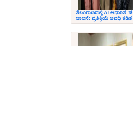
ತೆಲಂಗಾಣದಲ್ಲಿ AI ಆಧಾರಿತ ‘ಡ
ಚಾಲನೆ: ಪ್ರತಿಕ್ರಿಯೆ ಅವಧಿ ಕಡಿತ