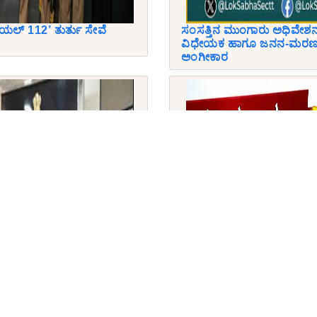
ಯಲ್ 112’ ತುರ್ತು ಸೇವೆ
ಸಂಸತ್ತಿನ ಮುಂಗಾರು ಅಧಿವೇಶನ
ವಿಧೇಯಕ ಹಾಗೂ ಜನನ-ಮರಣ ನ
ಅಂಗೀಕಾರ