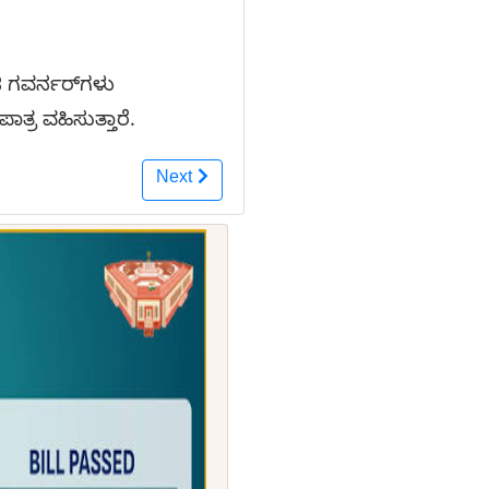
ಟಿ ಗವರ್ನರ್‌ಗಳು
ತ್ರ ವಹಿಸುತ್ತಾರೆ.
Next