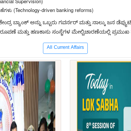
ancial Supervision)
ರಣೆಗಳು (Technology-driven banking reforms)
ೇಂದ್ರ ಬ್ಯಾಂಕ್ ಅನ್ನು ಒಬ್ಬರು ಗವರ್ನರ್ ಮತ್ತು ನಾಲ್ಕು ಜನ ಡೆಪ್ಯು
ನಿರೂಪಣೆ ಮತ್ತು ಹಣಕಾಸು ಸಂಸ್ಥೆಗಳ ಮೇಲ್ವಿಚಾರಣೆಯಲ್ಲಿ ಪ್ರಮುಖ ಪಾ
All Current Affairs