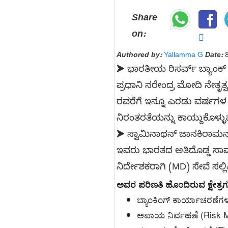
Share
on:
Authored by:
Yallamma G
Date:
8
ಭಾರತೀಯ ರಿಸರ್ವ್ ಬ್ಯಾಂಕ್
➤
ಪ್ರಧಾನಿ ನರೇಂದ್ರ ಮೋದಿ ನೇತೃತ
ರವರೆಗೆ ಇನ್ನೂ ಎರಡು ವರ್ಷಗಳ ಕಾ
ನಿರಂತರತೆಯನ್ನು ಕಾಯ್ದುಕೊಳ್ಳು
ಸ್ವಾಮಿನಾಥನ್ ಜಾನಕಿರಾಮನ್ ಅ
➤
ಇವರು ಭಾರತದ ಅತಿದೊಡ್ಡ ಸಾ
ನಿರ್ದೇಶಕರಾಗಿ (MD) ಸೇವೆ ಸಲ್ಲಿಸ
ಅವರ ಪರಿಣತಿ ಹೊಂದಿರುವ ಕ್ಷೇತ್ರಗ
ಬ್ಯಾಂಕಿಂಗ್ ಕಾರ್ಯಾಚರಣೆಗ
ಅಪಾಯ ನಿರ್ವಹಣೆ (Risk 