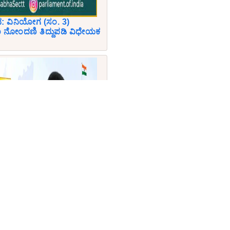
: ವಿನಿಯೋಗ (ಸಂ. 3)
ೋಂದಣಿ ತಿದ್ದುಪಡಿ ವಿಧೇಯಕ