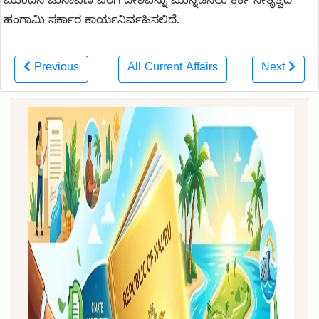
ಮುಂದಿನ ಚುನಾವಣೆ ವರೆಗೆ ದೇಶವನ್ನು ಮುನ್ನಡೆಸಲು ಕರ್ಕಿ ನೇತೃತ್ವದ
ಹಂಗಾಮಿ ಸರ್ಕಾರ ಕಾರ್ಯನಿರ್ವಹಿಸಲಿದೆ.
Previous
All Current Affairs
Next