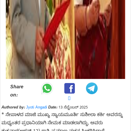
Share
on:
Authored by:
Jyoti Angadi
Date:
13 ಸೆಪ್ಟೆಂಬರ್ 2025
* ನೇಪಾಳದ ಮಾಜಿ ಮುಖ್ಯ ನ್ಯಾಯಮೂರ್ತಿ ಸುಶೀಲಾ ಕರ್ಕಿ ಅವರನ್ನು
ಮಧ್ಯಂತರ ಪ್ರಧಾನಿಯಾಗಿ ನೇಮಕ ಮಾಡಲಾಗಿದ್ದು, ಅವರು