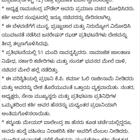
ಶುಕ್ರವಾರ(ಆಗಸ್ಟ್ 12) ರಾತ್ರಿ ಪ್ರಮಾಣ ವಚನ ಸ್ವೀಕರಿಸಿದ್ದಾರೆ.
* ಅಧ್ಯಕ್ಷ ರಾಮಚಂದ್ರ ಪೌಡೆಲ್ ಅವರು ಪ್ರಮಾಣ ವಚನ ಬೋಧಿಸಿದರು.
ಕರ್ಕಿ ಅವರ ಸಂಪುಟದಲ್ಲಿ ಇನ್ನೂ ಸಚಿವರನ್ನು ಸೇರಿಸಲಾಗಿಲ್ಲ.
* ಈ ಬೆಳವಣಿಗೆಗೆ ಮುನ್ನ, ಭ್ರಷ್ಟಾಚಾರ ಮತ್ತು ನಿರುದ್ಯೋಗ ವಿರೋಧಿಸಿ
ಯುವಜನತೆ ನಡೆಸಿದ ಜನರೇಷನ್ ಝಡ್ ಪ್ರತಿಭಟನೆಗಳು ದೇಶವನ್ನು
ತೀವ್ರ ತಲ್ಲಣಗೊಳಿಸಿದವು.
* ಪ್ರತಿಭಟನೆಯಲ್ಲಿ 51 ಮಂದಿ ಸಾವನ್ನಪ್ಪಿದರು. ಸಾಮಾಜಿಕ ಜಾಲತಾಣ
ನಿಷೇಧ, ಸರ್ಕಾರಿ ಕಚೇರಿಗಳು ಮತ್ತು ಸಂಸತ್‌ ಭವನದ ಮೇಲೆ ದಾಳಿ,
ಸಚಿವರ ಮೇಲೆ ಹಲ್ಲೆ ನಡೆದಿತ್ತು.
* ಈ ಪರಿಸ್ಥಿತಿಯಲ್ಲಿ ಪ್ರಧಾನಿ ಕೆ.ಪಿ. ಶರ್ಮಾ ಓಲಿ ರಾಜೀನಾಮೆ ನೀಡಿದರು
ಮತ್ತು ಅವರನ್ನು ದೇಶ ತೊರೆಯುವಂತೆ ಒತ್ತಾಯ ವ್ಯಕ್ತವಾಯಿತು. ನಂತರ,
ಅಧ್ಯಕ್ಷರು, ಸೇನಾ ಮುಖ್ಯಸ್ಥರು ಮತ್ತು ಪ್ರತಿಭಟನಾ ಪ್ರತಿನಿಧಿಗಳ
ಒಮ್ಮತದಿಂದ ಕರ್ಕಿ ಅವರ ಹೆಸರನ್ನು ಮಧ್ಯಂತರ ಪ್ರಧಾನಿಯಾಗಿ
ಅಂತಿಮಗೊಳಿಸಲಾಯಿತು.
* ಕಠ್ಮಂಡು ಮೇಯರ್ ಬಾಲೇಂದ್ರ ಶಾ ಹೆಸರು ಕೂಡ ಚರ್ಚೆಯಲ್ಲಿದ್ದರೂ,
ಅವರು ಹುದ್ದೆ ವಹಿಸಲು ನಿರಾಕರಿಸಿ ಕರ್ಕಿ ಅವರಿಗೆ ಬೆಂಬಲ ನೀಡಿದರು.