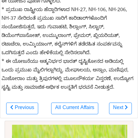
ಈ ಯೋಜನೆ ಪೂರ್ಣಗೊಳ್ಳಲಿದೆ.
* ಪ್ರಮುಖ ರಾಷ್ಟ್ರೀಯ ಹೆದ್ದಾರಿಗಳಾದ NH-27, NH-106, NH-206,
NH-37 ಸೇರಿದಂತೆ ಪ್ರಮುಖ ಸಾರಿಗೆ ಕಾರಿಡಾರ್‌ಗಳೊಂದಿಗೆ
ಸಂಯೋಜಿಸುತ್ತದೆ, ಇದು ಗುವಾಹಟಿ, ಶಿಲ್ಲಾಂಗ್, ಸಿಲ್ಚಾರ್,
ಡಿಯೆಂಗ್‌ಪಾಸೋಹ್, ಉಮ್ಮುಲಾಂಗ್, ಫ್ರೇಮರ್, ಖ್ಲಿಯರಿಯತ್,
ರಟಾಚೆರಾ, ಉಮ್ಕಿಯಾಂಗ್, ಕಲೈನ್‌ಗಳಿಗೆ ತಡೆರಹಿತ ಸಂಪರ್ಕವನ್ನು
ಒದಗಿಸುತ್ತದೆ ಎಂದು ಹೇಳಿಕೆಯಲ್ಲಿ ಸೇರಿಸಲಾಗಿದೆ.
* ಈ ಯೋಜನೆಯು ಆತ್ಮನಿರ್ಭರ ಭಾರತ್ ದೃಷ್ಟಿಕೋನದ ಅಡಿಯಲ್ಲಿ
ಒಂದು ಪ್ರಮುಖ ಮೈಲಿಗಲ್ಲಾಗಿದ್ದು, ಮೇಘಾಲಯ, ಅಸ್ಸಾಂ, ಮಣಿಪುರ,
ಮಿಜೋರಾಂ ಮತ್ತು ತ್ರಿಪುರಗಳಲ್ಲಿ ಮೂಲಸೌಕರ್ಯ ವಿಸ್ತರಣೆ, ಉದ್ಯೋಗ
ಸೃಷ್ಟಿ ಮತ್ತು ಸಾಮಾಜಿಕ-ಆರ್ಥಿಕ ಉನ್ನತಿಗೆ ಭರವಸೆ ನೀಡುತ್ತದೆ.
Previous
All Current Affairs
Next