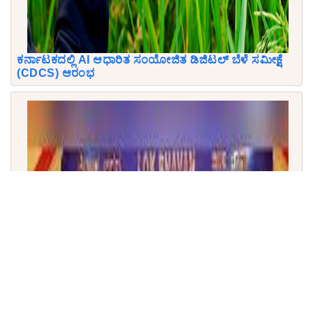
ಕರ್ನಾಟಕದಲ್ಲಿ AI ಆಧಾರಿತ ಸಂಯೋಜಿತ ಡಿಜಿಟಲ್ ಬೆಳೆ ಸಮೀಕ್ಷೆ
(CDCS) ಆರಂಭ