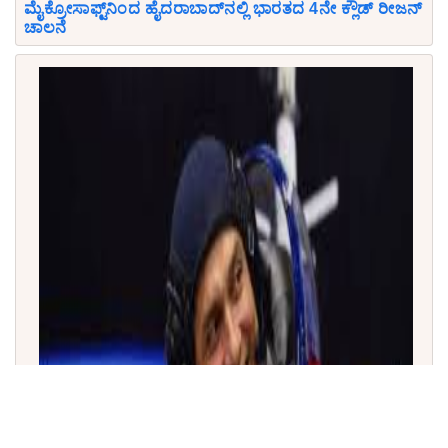
ಮೈಕ್ರೋಸಾಫ್ಟ್‌ನಿಂದ ಹೈದರಾಬಾದ್‌ನಲ್ಲಿ ಭಾರತದ 4ನೇ ಕ್ಲೌಡ್ ರೀಜನ್
ಚಾಲನೆ