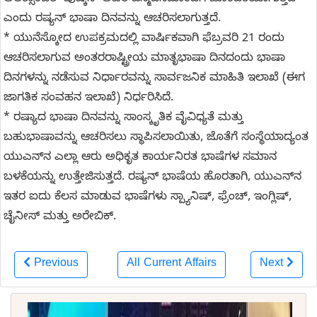
ಎಂದು ರಷ್ಯನ್ ಭಾಷಾ ದಿನವನ್ನು ಆಚರಿಸಲಾಗುತ್ತದೆ.
* ಯುನೆಸ್ಕೋದ ಉಪಕ್ರಮದಲ್ಲಿ ವಾರ್ಷಿಕವಾಗಿ ಫೆಬ್ರವರಿ 21 ರಂದು
ಆಚರಿಸಲಾಗುವ ಅಂತರರಾಷ್ಟ್ರೀಯ ಮಾತೃಭಾಷಾ ದಿನದಂದು ಭಾಷಾ
ದಿನಗಳನ್ನು ನಡೆಸುವ ನಿರ್ಧಾರವನ್ನು ಸಾರ್ವಜನಿಕ ಮಾಹಿತಿ ಇಲಾಖೆ (ಈಗ
ಜಾಗತಿಕ ಸಂವಹನ ಇಲಾಖೆ) ನಿರ್ಧರಿಸಿದೆ.
* ರಷ್ಯಾದ ಭಾಷಾ ದಿನವನ್ನು ಸಾಂಸ್ಕೃತಿಕ ವೈವಿಧ್ಯತೆ ಮತ್ತು
ಬಹುಭಾಷಾವನ್ನು ಆಚರಿಸಲು ಸ್ಥಾಪಿಸಲಾಯಿತು, ಜೊತೆಗೆ ಸಂಸ್ಥೆಯಾದ್ಯಂತ
ಯುಎನ್‌ನ ಎಲ್ಲಾ ಆರು ಅಧಿಕೃತ ಕಾರ್ಯನಿರತ ಭಾಷೆಗಳ ಸಮಾನ
ಬಳಕೆಯನ್ನು ಉತ್ತೇಜಿಸುತ್ತದೆ. ರಷ್ಯನ್ ಭಾಷೆಯ ಹೊರತಾಗಿ, ಯುಎನ್‌ನ
ಇತರ ಐದು ಕೆಲಸ ಮಾಡುವ ಭಾಷೆಗಳು ಸ್ಪ್ಯಾನಿಷ್, ಫ್ರೆಂಚ್, ಇಂಗ್ಲಿಷ್,
ಚೈನೀಸ್ ಮತ್ತು ಅರೇಬಿಕ್.
Previous
All Current Affairs
Next