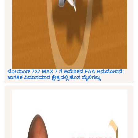
ಬೋಯಿಂಗ್ 737 MAX 7 ಗೆ ಅಮೆರಿಕದ FAA ಅನುಮೋದನೆ:
ಜಾಗತಿಕ ವಿಮಾನಯಾನ ಕ್ಷೇತ್ರದಲ್ಲಿ ಹೊಸ ಮೈಲಿಗಲ್ಲು