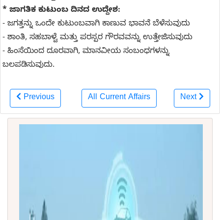
* ಜಾಗತಿಕ ಕುಟುಂಬ ದಿನದ ಉದ್ದೇಶ:
- ಜಗತ್ತನ್ನು ಒಂದೇ ಕುಟುಂಬವಾಗಿ ಕಾಣುವ ಭಾವನೆ ಬೆಳೆಸುವುದು
- ಶಾಂತಿ, ಸಹಬಾಳ್ವೆ ಮತ್ತು ಪರಸ್ಪರ ಗೌರವವನ್ನು ಉತ್ತೇಜಿಸುವುದು
- ಹಿಂಸೆಯಿಂದ ದೂರವಾಗಿ, ಮಾನವೀಯ ಸಂಬಂಧಗಳನ್ನು
ಬಲಪಡಿಸುವುದು.
Previous
All Current Affairs
Next