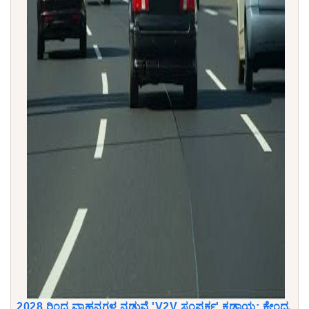
2028 ರಿಂದ ವಾಹನಗಳ ನಡುವೆ 'V2V ಸಂಪರ್ಕ' ಕಡ್ಡಾಯ: ಕೇಂದ್ರ