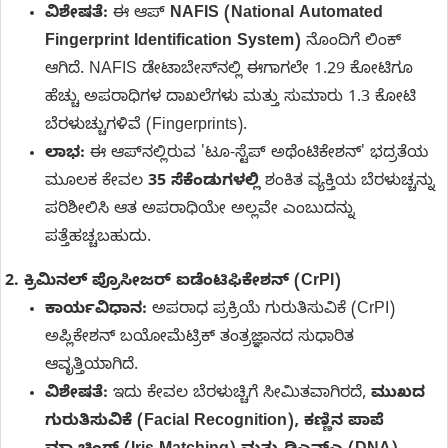
ವಿಶೇಷತೆ:
ಈ ಆಪ್
NAFIS (National Automated
Fingerprint Identification System)
ನೊಂದಿಗೆ ಲಿಂಕ್
ಆಗಿದೆ. NAFIS ಡೇಟಾಬೇಸ್‌ನಲ್ಲಿ ಈಗಾಗಲೇ 1.29 ಕೋಟಿಗೂ
ಹೆಚ್ಚು ಅಪರಾಧಿಗಳ ದಾಖಲೆಗಳು ಮತ್ತು ಸುಮಾರು 1.3 ಕೋಟಿ
ಬೆರಳುಚ್ಚುಗಳಿವೆ (Fingerprints).
ಲಾಭ:
ಈ ಆಪ್‌ನಲ್ಲಿರುವ 'ಟೂ-ಸ್ಟೆಪ್ ಅಥೆಂಟಿಕೇಶನ್' ಭದ್ರತೆಯ
ಮೂಲಕ ಕೇವಲ
35 ಸೆಕೆಂಡುಗಳಲ್ಲಿ
ಶಂಕಿತ ವ್ಯಕ್ತಿಯ ಬೆರಳುಚ್ಚನ್ನು
ಪರಿಶೀಲಿಸಿ ಆತ ಅಪರಾಧಿಯೇ ಅಲ್ಲವೇ ಎಂಬುದನ್ನು
ಪತ್ತೆಹಚ್ಚಬಹುದು.
2. ಕ್ರಿಮಿನಲ್ ಪ್ರೊಸೀಜರ್ ಐಡೆಂಟಿಫಿಕೇಶನ್ (CrPI)
ಕಾರ್ಯವಿಧಾನ:
ಅಪರಾಧ ಪ್ರಕ್ರಿಯೆ ಗುರುತಿಸುವಿಕೆ (CrPI)
ಅಪ್ಲಿಕೇಶನ್ ಬಯೋಮೆಟ್ರಿಕ್ ತಂತ್ರಜ್ಞಾನದ ಸುಧಾರಿತ
ಆವೃತ್ತಿಯಾಗಿದೆ.
ವಿಶೇಷತೆ:
ಇದು ಕೇವಲ ಬೆರಳುಚ್ಚಿಗೆ ಸೀಮಿತವಾಗಿರದೆ,
ಮುಖದ
ಗುರುತಿಸುವಿಕೆ (Facial Recognition), ಕಣ್ಣಿನ ಪಾಪೆ