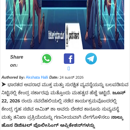
Share
on:
Authored by:
Akshata Halli
Date:
24 ಜೂನ್ 2026
➤
ಭಾರತದ ಅಪರಾಧ ಮುಕ್ತ ಮತ್ತು ಸುರಕ್ಷಿತ ವ್ಯವಸ್ಥೆಯನ್ನು ಬಲಪಡಿಸುವ
ನಿಟ್ಟಿನಲ್ಲಿ ಕೇಂದ್ರ ಸರ್ಕಾರವು ಮತ್ತೊಂದು ಮಹತ್ವದ ಹೆಜ್ಜೆ ಇಟ್ಟಿದೆ.
ಜೂನ್
22, 2026
ರಂದು ನವದೆಹಲಿಯಲ್ಲಿ ನಡೆದ ಕಾರ್ಯಕ್ರಮವೊಂದರಲ್ಲಿ
ಕೇಂದ್ರ ಗೃಹ ಸಚಿವ ಅಮಿತ್ ಶಾ ಅವರು ದೇಶದ ಕಾನೂನು ಸುವ್ಯವಸ್ಥೆ
ಮತ್ತು ತನಿಖಾ ಪ್ರಕ್ರಿಯೆಯನ್ನು ಗಣನೀಯವಾಗಿ ವೇಗಗೊಳಿಸಲು
ನಾಲ್ಕು
ಹೊಸ ಡಿಜಿಟಲ್ ಪೊಲೀಸಿಂಗ್ ಅಪ್ಲಿಕೇಶನ್‌ಗಳನ್ನು