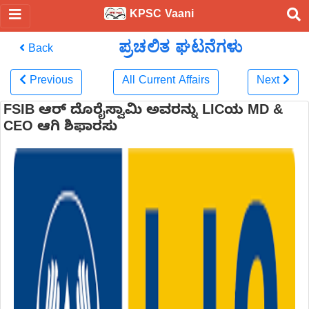
KPSC Vaani
ಪ್ರಚಲಿತ ಘಟನೆಗಳು
Back
Previous
All Current Affairs
Next
FSIB ಆರ್ ದೊರೈಸ್ವಾಮಿ ಅವರನ್ನು LICಯ MD &
CEO ಆಗಿ ಶಿಫಾರಸು