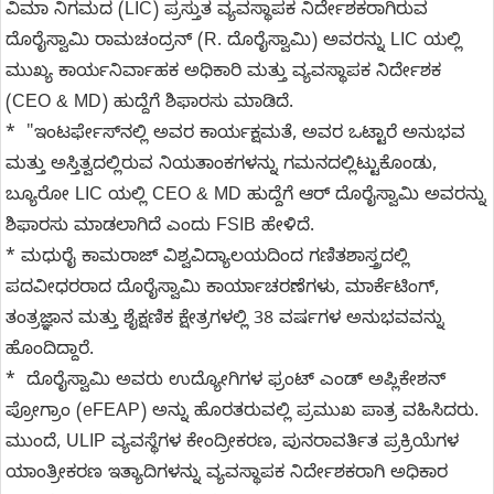
ವಿಮಾ ನಿಗಮದ (LIC) ಪ್ರಸ್ತುತ ವ್ಯವಸ್ಥಾಪಕ ನಿರ್ದೇಶಕರಾಗಿರುವ
ದೊರೈಸ್ವಾಮಿ ರಾಮಚಂದ್ರನ್ (R. ದೊರೈಸ್ವಾಮಿ) ಅವರನ್ನು LIC ಯಲ್ಲಿ
ಮುಖ್ಯ ಕಾರ್ಯನಿರ್ವಾಹಕ ಅಧಿಕಾರಿ ಮತ್ತು ವ್ಯವಸ್ಥಾಪಕ ನಿರ್ದೇಶಕ
(CEO & MD) ಹುದ್ದೆಗೆ ಶಿಫಾರಸು ಮಾಡಿದೆ.
* "ಇಂಟರ್ಫೇಸ್‌ನಲ್ಲಿ ಅವರ ಕಾರ್ಯಕ್ಷಮತೆ, ಅವರ ಒಟ್ಟಾರೆ ಅನುಭವ
ಮತ್ತು ಅಸ್ತಿತ್ವದಲ್ಲಿರುವ ನಿಯತಾಂಕಗಳನ್ನು ಗಮನದಲ್ಲಿಟ್ಟುಕೊಂಡು,
ಬ್ಯೂರೋ LIC ಯಲ್ಲಿ CEO & MD ಹುದ್ದೆಗೆ ಆರ್ ದೊರೈಸ್ವಾಮಿ ಅವರನ್ನು
ಶಿಫಾರಸು ಮಾಡಲಾಗಿದೆ ಎಂದು FSIB ಹೇಳಿದೆ.
* ಮಧುರೈ ಕಾಮರಾಜ್ ವಿಶ್ವವಿದ್ಯಾಲಯದಿಂದ ಗಣಿತಶಾಸ್ತ್ರದಲ್ಲಿ
ಪದವೀಧರರಾದ ದೊರೈಸ್ವಾಮಿ ಕಾರ್ಯಾಚರಣೆಗಳು, ಮಾರ್ಕೆಟಿಂಗ್,
ತಂತ್ರಜ್ಞಾನ ಮತ್ತು ಶೈಕ್ಷಣಿಕ ಕ್ಷೇತ್ರಗಳಲ್ಲಿ 38 ವರ್ಷಗಳ ಅನುಭವವನ್ನು
ಹೊಂದಿದ್ದಾರೆ.
* ದೊರೈಸ್ವಾಮಿ ಅವರು ಉದ್ಯೋಗಿಗಳ ಫ್ರಂಟ್ ಎಂಡ್ ಅಪ್ಲಿಕೇಶನ್
ಪ್ರೋಗ್ರಾಂ (eFEAP) ಅನ್ನು ಹೊರತರುವಲ್ಲಿ ಪ್ರಮುಖ ಪಾತ್ರ ವಹಿಸಿದರು.
ಮುಂದೆ, ULIP ವ್ಯವಸ್ಥೆಗಳ ಕೇಂದ್ರೀಕರಣ, ಪುನರಾವರ್ತಿತ ಪ್ರಕ್ರಿಯೆಗಳ
ಯಾಂತ್ರೀಕರಣ ಇತ್ಯಾದಿಗಳನ್ನು ವ್ಯವಸ್ಥಾಪಕ ನಿರ್ದೇಶಕರಾಗಿ ಅಧಿಕಾರ