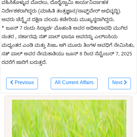
ವಹಿಸಿಕೊಳ್ಳುವ ಮೊದಲು, ದೊರೈಸ್ವಾಮಿ ಕಾರ್ಯನಿರ್ವಾಹಕ
ನಿರ್ದೇಶಕರಾಗಿದ್ದರು (ಮಾಹಿತಿ ತಂತ್ರಜ್ಞಾನ/ಸಾಫ್ಟ್‌ವೇರ್ ಅಭಿವೃದ್ಧಿ).
ಅವರು ಚೆನ್ನೈನ ದಕ್ಷಿಣ ವಲಯ ಕಚೇರಿಯ ಮುಖ್ಯಸ್ಥರಾಗಿದ್ದರು.
* ಜೂನ್ 7 ರಂದು ಸಿದ್ಧಾರ್ಥ ಮೊಹಂತಿ ಅವರ ಅಧಿಕಾರಾವಧಿ ಮುಗಿದ
ನಂತರ , ಸರ್ಕಾರವು ಸತ್ ಪಾಲ್ ಭಾನೂ ಅವರನ್ನು ಎಲ್ಐಸಿಯ
ಮಧ್ಯಂತರ ಎಂಡಿ ಮತ್ತು ಸಿಇಒ ಆಗಿ ಮೂರು ತಿಂಗಳ ಅವಧಿಗೆ ನೇಮಿಸಿತು,
ಸತ್ ಪಾಲ್ ಅವರ ನೇಮಕಾತಿಯು ಜೂನ್ 8 ರಿಂದ ಸೆಪ್ಟೆಂಬರ್ 7, 2025
ರವರೆಗೆ ಜಾರಿಗೆ ಬರುತ್ತದೆ.
Previous
All Current Affairs
Next