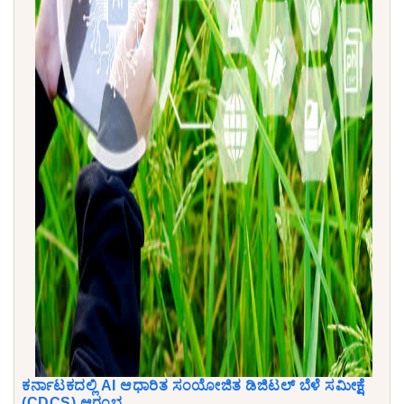
ಕರ್ನಾಟಕದಲ್ಲಿ AI ಆಧಾರಿತ ಸಂಯೋಜಿತ ಡಿಜಿಟಲ್ ಬೆಳೆ ಸಮೀಕ್ಷೆ
(CDCS) ಆರಂಭ