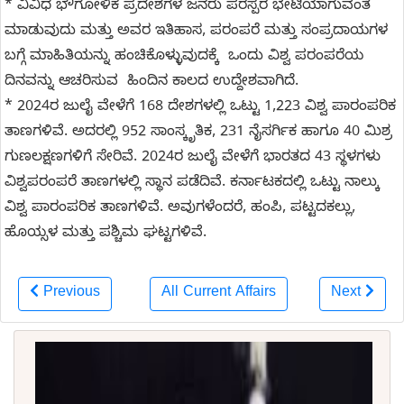
* ವಿವಿಧ ಭೌಗೋಳಿಕ ಪ್ರದೇಶಗಳ ಜನರು ಪರಸ್ಪರ ಭೇಟಿಯಾಗುವಂತೆ
ಮಾಡುವುದು ಮತ್ತು ಅವರ ಇತಿಹಾಸ, ಪರಂಪರೆ ಮತ್ತು ಸಂಪ್ರದಾಯಗಳ
ಬಗ್ಗೆ ಮಾಹಿತಿಯನ್ನು ಹಂಚಿಕೊಳ್ಳುವುದಕ್ಕೆ ಒಂದು ವಿಶ್ವ ಪರಂಪರೆಯ
ದಿನವನ್ನು ಆಚರಿಸುವ ಹಿಂದಿನ ಕಾಲದ ಉದ್ದೇಶವಾಗಿದೆ.
* 2024ರ ಜುಲೈ ವೇಳೆಗೆ 168 ದೇಶಗಳಲ್ಲಿ ಒಟ್ಟು 1,223 ವಿಶ್ವ ಪಾರಂಪರಿಕ
ತಾಣಗಳಿವೆ. ಅದರಲ್ಲಿ 952 ಸಾಂಸ್ಕೃತಿಕ, 231 ನೈಸರ್ಗಿಕ ಹಾಗೂ 40 ಮಿಶ್ರ
ಗುಣಲಕ್ಷಣಗಳಿಗೆ ಸೇರಿವೆ. 2024ರ ಜುಲೈ ವೇಳೆಗೆ ಭಾರತದ 43 ಸ್ಥಳಗಳು
ವಿಶ್ವಪರಂಪರೆ ತಾಣಗಳಲ್ಲಿ ಸ್ಥಾನ ಪಡೆದಿವೆ. ಕರ್ನಾಟಕದಲ್ಲಿ ಒಟ್ಟು ನಾಲ್ಕು
ವಿಶ್ವ ಪಾರಂಪರಿಕ ತಾಣಗಳಿವೆ. ಅವುಗಳೆಂದರೆ, ಹಂಪಿ, ಪಟ್ಟದಕಲ್ಲು,
ಹೊಯ್ಸಳ ಮತ್ತು ಪಶ್ಚಿಮ ಘಟ್ಟಗಳಿವೆ.
Previous
All Current Affairs
Next