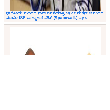
ಭಾರತೀಯ ಮೂಲದ ನಾಸಾ ಗಗನಯಾತ್ರಿ ಅನಿಲ್ ಮೆನನ್ ಅವರಿಂದ
ಮೊದಲ ISS ಬಾಹ್ಯಾಕಾಶ ನಡಿಗೆ (Spacewalk) ಸಫಲ!