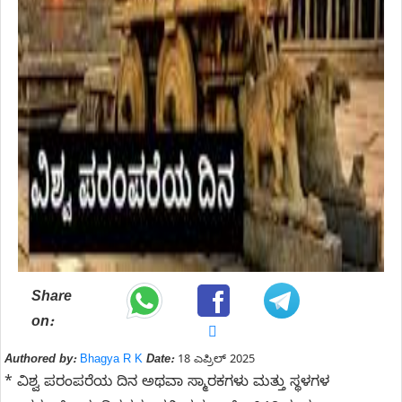
Share
on:
Authored by:
Bhagya R K
Date:
18 ಎಪ್ರಿಲ್ 2025
* ವಿಶ್ವ ಪರಂಪರೆಯ ದಿನ ಅಥವಾ ಸ್ಮಾರಕಗಳು ಮತ್ತು ಸ್ಥಳಗಳ