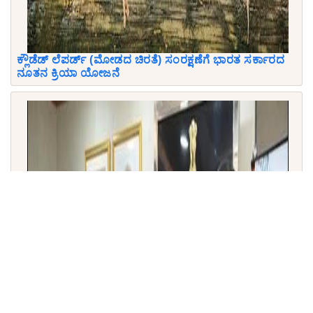
ಕ್ಲೌಡೆಡ್ ಲೆಪರ್ಡ್ (ಮೋಡದ ಚಿರತೆ) ಸಂರಕ್ಷಣೆಗೆ ಭಾರತ ಸರ್ಕಾರದ
ನೂತನ ಕ್ರಿಯಾ ಯೋಜನೆ